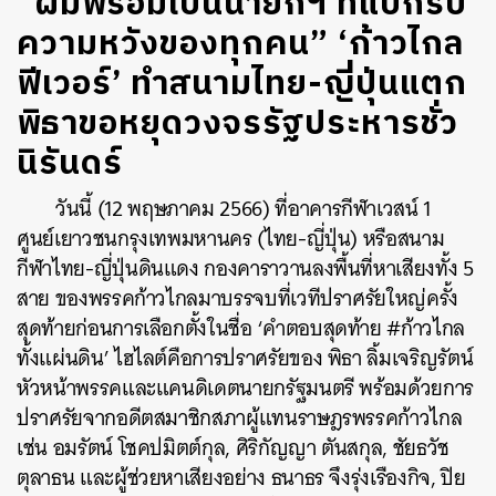
“ผมพร้อมเป็นนายกฯ ที่แบกรับ
ความหวังของทุกคน” ‘ก้าวไกล
ฟีเวอร์’ ทำสนามไทย-ญี่ปุ่นแตก
พิธาขอหยุดวงจรรัฐประหารชั่ว
นิรันดร์
วันนี้ (12 พฤษภาคม 2566) ที่อาคารกีฬาเวสน์ 1
ศูนย์เยาวชนกรุงเทพมหานคร (ไทย-ญี่ปุ่น) หรือสนาม
กีฬาไทย-ญี่ปุ่นดินแดง กองคาราวานลงพื้นที่หาเสียงทั้ง 5
สาย ของพรรคก้าวไกลมาบรรจบที่เวทีปราศรัยใหญ่ครั้ง
สุดท้ายก่อนการเลือกตั้งในชื่อ ‘คำตอบสุดท้าย #ก้าวไกล
ทั้งแผ่นดิน’ ไฮไลต์คือการปราศรัยของ พิธา ลิ้มเจริญรัตน์
หัวหน้าพรรคและแคนดิเดตนายกรัฐมนตรี พร้อมด้วยการ
ปราศรัยจากอดีตสมาชิกสภาผู้แทนราษฎรพรรคก้าวไกล
เช่น อมรัตน์ โชคปมิตต์กุล, ศิริกัญญา ตันสกุล, ชัยธวัช
ตุลาธน และผู้ช่วยหาเสียงอย่าง ธนาธร จึงรุ่งเรืองกิจ, ปิย