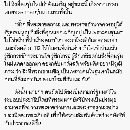
ไม่ สิ่งที่คนรุ่นใหม่กำลังเเผชิญอยู่ขณะนี้ เกิดจากมรดก
ตกทอดจากคนรุ่นเก่าแทบทั้งสิ้น
“ทั้งๆ ที่พระราชสถานะและพระราชอำนาจควรอยู่ใต้
รัฐธรรมนูญ ซึ่งสิ่งที่คุณหยกเผชิญอยู่ เป็นเพราะคนรุ่นเรา
ไม่ใช่หรือ ที่นำเรื่องสถาบันฯ ลงมาโจมตีกันตลอดเวลา
และยัดคดี ม. 112 ให้กับคนที่เห็นต่าง ถ้าใครที่เห็นแล้ว
รู้สึกกระอักกระอ่วนใจ รู้สึกโกรธ รู้สึกเกลียดกับสิ่งที่คนรุ่น
ใหม่แสดงออกมา ลองกลับมาตั้งสติ พร้อมคิดอย่างมีวุฒิ
ภาวะว่า สิ่งที่พวกเขาเผชิญเป็นเพราะคนในรุ่นเราในสมัย
ก่อนที่ดึงสถาบันฯ ลงมาโจมตีกันและกัน”
ดังนั้น นายกฯ คนถัดไปต้องเป็นนายกรัฐมนตรีใน
ระบอบประชาธิปไตยที่พระมหากษัตริย์ทรงเป็นประมุข
สามารถที่จะวางพระราชอำนาจและพระราชฐานะอย่าง
ประณีตสมพระเกียรติ เพื่อให้ความสัมพันธ์ระหว่างกษัตริย์
กับประชาชนดีขึ้น