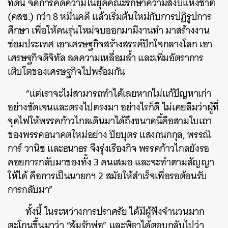
ที่ดิน จัดการคดีความในยุคคณะรักษาความสงบแห่งชาติ
ค้นหา
(คสช.) กว่า 8 หมื่นคดี แล้วเริ่มต้นใหม่กับการปฏิรูปการ
SHARE
TWEET
LINE
EMAIL
ศึกษา เพื่อให้คนรุ่นใหม่จบออกมามีงานทำ มาสร้างงาน
ซ่อมประเทศ เอาเศรษฐกิจสร้างสรรค์ปักใจกลางโลก เอา
เศรษฐกิจดิจิทัล ลดความเหลื่อมล้ำ และเพิ่มอัตราการ
เติบโตของเศรษฐกิจไปพร้อมกัน
“แต่เราจะไม่สามารถทำได้เลยหากไม่แก้ปัญหาเก่า
อย่างชัดเจนและตรงไปตรงมา อย่างไรก็ดี ไม่เคยลืมว่าผู้ที่
จุดไฟให้พรรคก้าวไกลเดินมาได้ถึงขนาดนี้คือสามใบเถา
ของพรรคอนาคตใหม่อย่าง ปิยบุตร แสงกนกกุล, พรรณิ
การ์ วานิช และธนาธร จึงรุ่งเรืองกิจ พรรคก้าวไกลยังรอ
คอยการกลับมาของทั้ง 3 คนเสมอ และจะทำตามสัญญา
ให้ได้ คือการเป็นนายกฯ 2 สมัยให้สำเร็จเพื่อรอต้อนรับ
การกลับมา”
ทั้งนี้ ในระหว่างการปราศรัย ได้มีผู้ฟังจำนวนมาก
ตะโกนขึ้นมาว่า “ส้มรักพ่อ” และพิธาได้ตอบกลับไปว่า