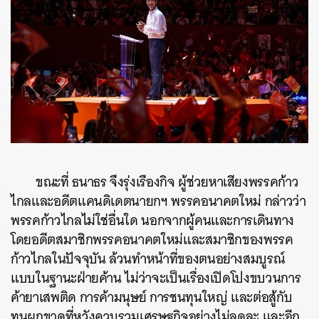
ขณะที่ ธนาธร จึงรุ่งเรืองกิจ ผู้ช่วยหาเสียงพรรคก้าว
ไกลและอดีตแคนดิเดตนายกฯ พรรคอนาคตใหม่ กล่าวว่า
พรรคก้าวไกลไม่ใช่อื่นใด นอกจากผู้คนและการเดินทาง
โดยอดีตสมาชิกพรรคอนาคตใหม่และสมาชิกของพรรค
ก้าวไกลในปัจจุบัน ล้วนทำหน้าที่ของตนอย่างสมบูรณ์
แบบในฐานะฝ่ายค้าน ไม่ว่าจะเป็นเรื่องเปิดโปงขบวนการ
ค้ายาเสพติด การค้ามนุษย์ การชนทุนใหญ่ และต่อสู้กับ
ทุนผูกขาดที่หวังควบรวมเศรษฐกิจอย่างไม่ลดละ และอีก