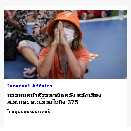
Internal Affairs
มวลชนหน้ารัฐสภาผิดหวัง หลังเสียง
ส.ส.และ ส.ว.รวมไม่ถึง 375
โดย รุอร พรหมประสิทธิ์