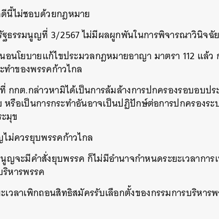
คดีนี้ไม่ชอบด้วยกฎหมาย
รัฐธรรมนูญ​ที่ 3/2567 ไม่มีผลผูกพันในการพิจารณาวินิจฉัยค
นอนโยบายแก้ไขประมวลกฎหมายอาญา มาตรา 112 แล้ว ก
กระทำของพรรคก้าวไกล
ี่ กกต.กล่าวหามิได้เป็นการล้มล้างการปกครองรอบอบปร
มุข หรือเป็​นการกระทำอันอาจเป็นปฏิปักษ์ต่อการปกครองร
ระมุข
ญไม่ควรยุบพรรคก้าวไกล
มนูญ​จะมีคำสั่งยุบพรรค ก็ไม่มีอำนาจกำหนดระยะเวลาการเ
รบริหารพรรค
ะเวลาเพิกถอนสิทธิสมัครรับเลือกตั้งของกรรมการบริหา
นหา