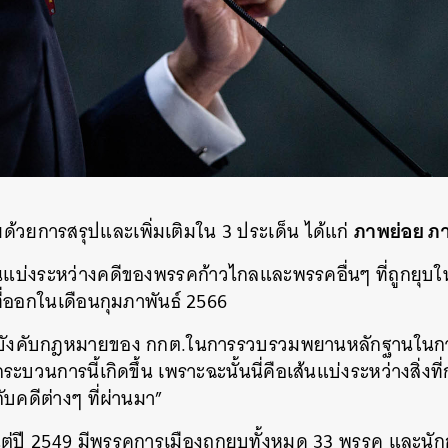
ภาพย่อย ภา
ยด้วยการสรุปและเพิ่มเติมใน 3 ประเด็น ได้แก่
นแบ่งระหว่างคดีของพรรคก้าวไกลและพรรคอื่นๆ ที่ถูกยุบ
่ออกในเดือนกุมภาพันธ์ 2566
ข้อบังคับกฎหมายของ กกต.ในการรวบรวมพยานหลักฐานในก
ะบวนการนี้เกิดขึ้น เพราะฉะนั้นนี่คือเส้นแบ่งระหว่างสิ่งที
บคดีต่างๆ ที่ผ่านมา”
แต่ปี 2549 มีพรรคการเมืองถูกยุบทั้งหมด 33 พรรค และนัก