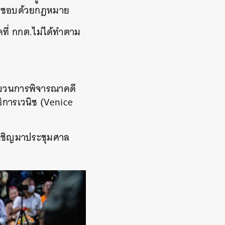
ไม่ชอบด้วยกฎหมาย
ี่ กกต.ไม่ได้ทำตาม
กระบวนการพิจารณาคดี
ิการเวนิช (Venice
บเชิญ​มาประชุมศาล