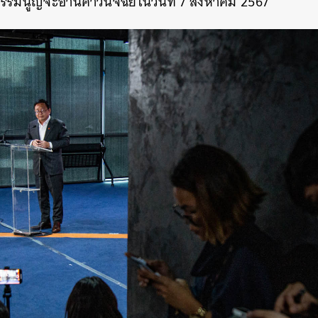
ฐธรรมนูญจะอ่านคำวินิจฉัยในวันที่ 7 สิงหาคม 2567