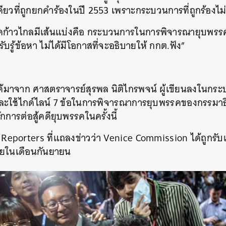
ียวที่ถูกยกคำร้องในปี 2553 เพราะกระบวนการที่ถูกร้อง
ก้าวไกลมีเส้นแบ่งคือ กระบวนการในการพิจารณายุบพรรคท
รับรู้ข้อหา ไม่ได้มีโอกาสที่จะอธิบายให้ กกต.ฟัง”
อ ได้มาจาก ศาสตราจารย์สุรพล นิติไกรพจน์​ ผู้เขียนลงใน
ะใช้ไกด์ไลน์ 7 ข้อในการพิจารณาการยุบพรรคของกรรมาธ
การต่อสู้คดียุบพรรคในครั้งนี้
 Reporters ที่แถลงข่าวว่า Venice Commission ได้ถูกรั
ไทยในเดือนกันยายน