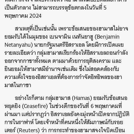
เป็นตัวกลาง ไม่สามารถบรรลุข้อตกลงในวันที่ 5
พฤษภาคม 2024
สาเหตุที่เป็นเช่นนั้น เพราะข้อเสนอของฮามาสไม่อาจ
ยอมรับได้ในมุมของ เบนจามิน เนทันยาฮู (Benjamin
Netanyahu) นายกรัฐมนตรีอิสราเอล โดยมีการเปิดเผย
รายละเอียดว่า กลุ่มฮามาสเรียกร้องให้อิสราเอลถอนกำลัง
ออกจากกาซาทั้งหมด ตามมาด้วยการยุติสงคราม และ
ยินยอมให้ฮามาสมีอำนาจเช่นเดิม ซึ่งไม่สอดคล้องกับ
ความตั้งใจของอิสราเอลที่ต้องการกำจัดอิทธิพลของฮา
มาสในกาซา
อย่างไรก็ตาม กลุ่มฮามาส (Hamas) ยอมรับข้อเสนอ
หยุดยิง (Ceasefire) ในช่วงดึกของวันที่ 6 พฤษภาคมที่
ผ่านมา แต่ปรากฏว่า อิสราเอลยังคงมุ่งหน้าเปิดฉากปฏิบัติ
การในราฟาห์ โดยเจ้าหน้าที่คนหนึ่งให้สัมภาษณ์กับรอย
เตอร์ (Reuters) ว่า การกระทำของฮามาสจงใจบิดเบือน