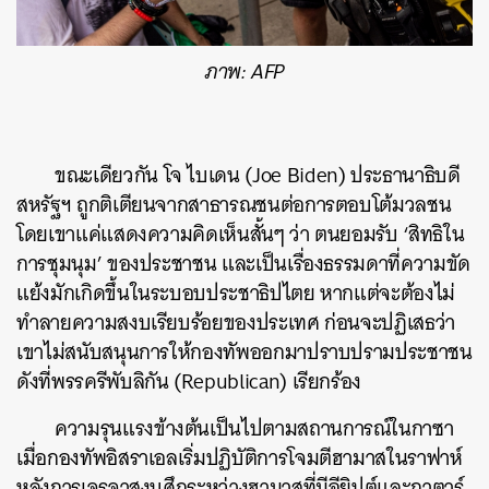
ภาพ: AFP
ขณะเดียวกัน โจ ไบเดน (Joe Biden) ประธานาธิบดี
สหรัฐฯ ถูกติเตียนจากสาธารณชนต่อการตอบโต้มวลชน
โดยเขาแค่แสดงความคิดเห็นสั้นๆ ว่า ตนยอมรับ ‘สิทธิใน
การชุมนุม’ ของประชาชน และเป็นเรื่องธรรมดาที่ความขัด
แย้งมักเกิดขึ้นในระบอบประชาธิปไตย หากแต่จะต้องไม่
ทำลายความสงบเรียบร้อยของประเทศ ก่อนจะปฏิเสธว่า
ค้นหา
เขาไม่สนับสนุนการให้กองทัพออกมาปราบปรามประชาชน
SHARE
TWEET
LINE
EMAIL
ดังที่พรรครีพับลิกัน (Republican) เรียกร้อง
ความรุนแรงข้างต้นเป็นไปตามสถานการณ์ในกาซา
เมื่อกองทัพอิสราเอลเริ่มปฏิบัติการโจมตีฮามาสในราฟาห์
หลังการเจรจาสงบศึกระหว่างฮามาสที่มีอียิปต์และกาตาร์