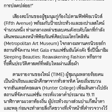
การปลดปล่อย!”
เสียงตะโกนของผู้ชุมนุมกู่ก้องไปตามฟิฟฟ์อเวนิวส์
(Fifth Avenue) พร้อมกับป้ายประท้วงและธงปาเลสไตน์
จำนวนหนึ่ง ท่ามกลางเหล่าเซเลบคนดังระดับโลกที่กำลัง
เดินพรมแดงหน้า
พิพิธภัณฑ์ศิลปะเมโทรโพลิทัน
(Metropolitan Art Museum) ใจกลางมหานครนิวยอร์ก
สถานที่จัดงาน Met Gala งานแฟชั่นอันโด่งดัง ซึ่งปีนี้มาธีม
Sleeping Beauties: Reawakening Fashion
​​ หรือการ
รื้อฟื้นประวัติศาสตร์ที่หลับใหลผ่านเสื้อผ้า
ตามรายงานของไทม์ (TIME) ผู้ชุมนุมหลายร้อยคน
เป็นนักเรียนและนักศึกษาจากทั่วสารทิศ โดยเริ่มขบวน
จากฮันเตอร์คอลเลจ (Hunter College) เพื่อเดินทางไปยัง
สถานที่จัดงานแฟชั่น กระทั่งเวลาค่ำประมาณ 19.11
นาฬิกาตามเวลาท้องถิ่น ผู้ประท้วงบางส่วนปาแก๊สน้ำตา
และพลุ ก่อนจะทำลายสิ่งกีดขวางที่เจ้าหน้าที่ตำรวจวางไว้