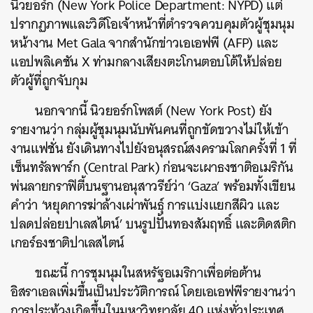
นิวยอร์ก (
New York Police Department: NYPD)
แต่
ปรากฏภาพและวิดีโอเจ้าหน้าที่ตำรวจควบคุมตัวผู้ชุมนุม
หน้างาน Met Gala จากสำนักข่าวเอเอฟพี (AFP) และ
แอปพลิเคชัน X ท่ามกลางเสียงตะโกนตอบโต้ให้ปล่อย
ตัวผู้ที่ถูกจับกุม
นอกจากนี้ นิวยอร์กโพสต์ (New York Post) ยัง
รายงานว่า กลุ่มผู้ชุมนุมนับพันคนที่ถูกขัดขวางไม่ให้เข้า
งานแฟชั่น ยังเดินทางไปยังอนุสรณ์สงครามโลกครั้งที่ 1 ที่
เซ็นทรัลพาร์ก (Central Park) ก่อนจะเผาธงชาติอเมริกัน
พ่นลายกราฟิตี้บนฐานอนุสาวรีย์ว่า ‘Gaza’ พร้อมทั้งเขียน
คำว่า ‘หยุดการฆ่าล้างเผ่าพันธุ์ การแบ่งแยกสีผิว และ
ปลดปล่อยปาเลสไตน์’ บนรูปปั้นทองสัมฤทธิ์ และติดสติก
เกอร์ธงชาติปาเลสไตน์
ขณะนี้ การชุมนุมในสหรัฐอเมริกาเพื่อต่อต้าน
อิสราเอลเพิ่มขึ้นเป็นประวัติการณ์ โดยเอเอฟพีรายงานว่า
การประท้วงเกิดขึ้นในมหาวิทยาลัย 40 แห่งทั่วประเทศ