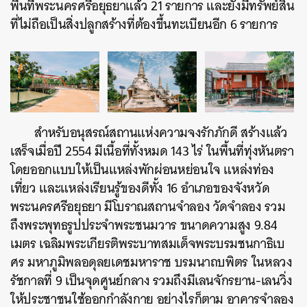
พื้นที่พระนครศรีอยุธยาแล้ว 21 รายการ และยังมีทรัพย์สิน
ที่ไม่ถือเป็นสิ่งปลูกสร้างที่ต้องขึ้นทะเบียนอีก 6 รายการ
สำหรับอนุสรณ์สถานแห่งความจงรักภักดี สร้างแล้ว
ค้นหา
เสร็จเมื่อปี 2554 มีเนื้อที่ทั้งหมด 143 ไร่ ในพื้นที่ทุ่งหันตรา
SHARE
TWEET
LINE
EMAIL
โดยออกแบบให้เป็นแหล่งพักผ่อนหย่อนใจ แหล่งท่อง
เที่ยว และแหล่งเรียนรู้ของดีทั้ง 16 อำเภอของจังหวัด
พระนครศรีอยุธยา มีโบราณสถานจำลอง วัดจำลอง รวม
ถึงพระพุทธรูปประจำพระชนมวาร ขนาดความสูง 9.84
เมตร เฉลิมพระเกียรติพระบาทสมเด็จพระบรมชนกาธิเบ
ศร มหาภูมิพลอดุลยเดชมหาราช บรมนาถบพิตร ในหลวง
รัชกาลที่ 9 เป็นจุดศูนย์กลาง รวมถึงมีเลนจักรยาน-เลนวิ่ง
ให้ประชาชนใช้ออกกำลังกาย อย่างไรก็ตาม อาคารจำลอง