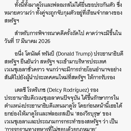
ทั้งนี้ทั้งมาดูโรและฟลอเรสไม่ได้ยื่นขอประกันตัว ซึ่ง
หมายความว่า ทั้งคู่จะถูกจับกุมตัวอยู่ที่เรือนจำกลางของ
สหรัฐฯ
สำหรับการพิจารณาคดีครั้งถัดไป คาดว่าจะมีขึ้นใน
วันที่ 17 มีนาคม 2026
อนึ่ง โดนัลด์ ทรัมป์ (Donald Trump) ประธานาธิบดี
สหรัฐฯ ยืนยันว่า สหรัฐฯ จะเข้ามาบริหารประเทศ
เวเนซุเอลาชั่วคราว จนกว่าจะมีการถ่ายโอนอำนาจอย่าง
สันติไปยังผู้นำประเทศคนใหม่ที่สหรัฐฯ ให้การรับรอง
เดลซี โรดริเกซ (Delcy Rodríguez) รอง
ประธานาธิบดีเวเนซุเอลาคนปัจจุบัน ได้ขึ้นรักษาการใน
ค้นหา
ตำแหน่งประธานาธิบดีแทนมาดูโร โดยก่อนหน้านี้เธอได้
SHARE
TWEET
LINE
EMAIL
ยกย่องให้มาดูโรและฟลอเรสเป็น ‘สองวีรบุรุษ’ ของ
เวเนซุเอลาและประณามการกระทำของสหรัฐฯ ว่า เป็น
‘การรุกรานทางทหารที่ไม่ชอบด้วยกฎหมาย’