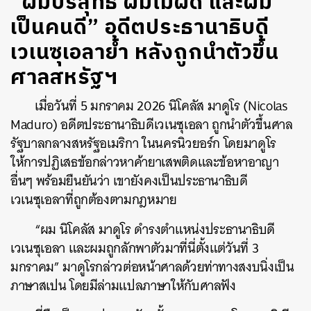
“ผมบริสุทธิ์ ผมไม่ผิด และผม
เป็นคนดี” อดีตประธานาธิบดี
เวเนซุเอลาย้ำ หลังถูกนำตัวขึ้น
ศาลสหรัฐฯ
เมื่อวันที่ 5 มกราคม 2026 นิโคลัส มาดูโร (Nicolas
Maduro) อดีตประธานาธิบดีเวเนซุเอลา ถูกนำตัวขึ้นศาล
รัฐบาลกลางสหรัฐอเมริกา ในนครนิวยอร์ก โดยมาดูโร
ให้การปฏิเสธข้อกล่าวหาค้ายาเสพติดและข้อหาอาญา
อื่นๆ พร้อมยืนยันว่า เขายังคงเป็นประธานาธิบดี
เวเนซุเอลาที่ถูกต้องตามกฎหมาย
“ผม นิโคลัส มาดูโร ดำรงตำแหน่งประธานาธิบดี
เวเนซุเอลา และผมถูกลักพาตัวมาที่นี่ตั้งแต่วันที่ 3
มกราคม” มาดูโรกล่าวต่อหน้าศาลด้วยท่าทางสงบนิ่งเป็น
ภาษาสเปน โดยมีล่ามแปลภาษาให้กับศาลฟัง