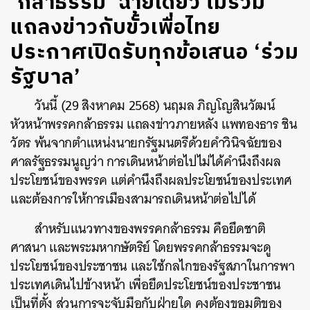
‘กล้าธรรม’ ฉายเดี่ยว ไม่ร่วม
แถลงข่าวกับขั้วเพื่อไทย
ประกาศเปิดรับทุกข้อเสนอ ‘ร่วม
รัฐบาล’
วันนี้ (29 สิงหาคม 2568) นฤมล ภิญโญสินวัฒน์
หัวหน้าพรรคกล้าธรรม แถลงข่าวภายหลัง แพทองธาร ชิน
วัตร พ้นจากตำแหน่งนายกรัฐมนตรีด้วยคำวินิจฉัยของ
ศาลรัฐธรรมนูญว่า การเดินหน้าต่อไปไม่ได้คำนึงถึงผล
ประโยชน์ของพรรค แต่คำนึงถึงผลประโยชน์ของประเทศ
และต้องการให้การเมืองสามารถเดินหน้าต่อไปได้
สำหรับแนวทางของพรรคกล้าธรรม คือยึดชาติ
ศาสนา และพระมหากษัตริย์ โดยพรรคกล้าธรรมจะดู
ประโยชน์ของประชาชน และใช้กลไกของรัฐสภาในการพา
ประเทศเดินไปข้างหน้า เพื่อยึดประโยชน์ของประชาชน
เป็นที่ตั้ง ส่วนการจะจับมือกับฝ่ายใด คงต้องขอมติของ