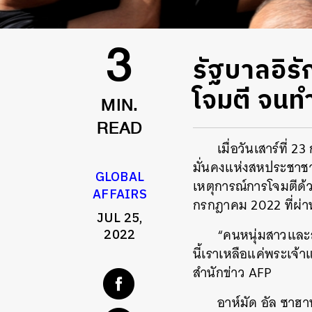
รัฐบาลอิรั
3
โจมตี จนทำ
MIN.
READ
เมื่อวันเสาร์ที
มั่นคงแห่งสหประชาชา
GLOBAL
เหตุการณ์การโจมตีด้
AFFAIRS
กรกฎาคม 2022 ที่ผ่าน
JUL 25,
“คนหนุ่มสาวและ
2022
นี้เราเหลือแค่พระเจ้า
สำนักข่าว AFP
อาห์มัด อัล ซาฮ