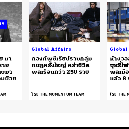
Global Affairs
Global
าย มา
กองทัพซีเรียปราบกลุ่ม
ห้างวอ
 ราย
กบฏครั้งใหญ่ คร่าชีวิต
บุหรี่ไ
ลับมา
พลเรือนกว่า 250 ราย
พลเมือง
วมป่วย
แล้ว 8
EAM
โดย THE MOMENTUM TEAM
โดย THE