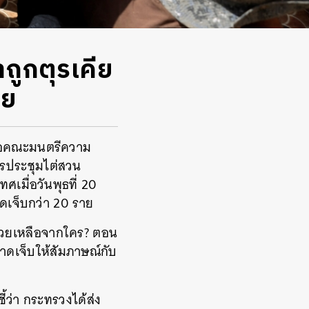
าถูกตุรเคีย
าย
งต่อคณะมนตรีความ
ารประชุมไต่สวน
เมื่อวันพุธที่ 20
าดเจ็บกว่า 20 ราย
่วยเหลือจากใคร? ตอน
้บาดเจ็บให้สัมภาษณ์กับ
้ว่า กระทรวงได้ส่ง