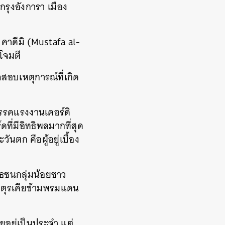
รุงอังการา เมือง
คาดีมิ (Mustafa al-
โจมตี
จสอบเหตุการณ์ที่เกิด
พรรคแรงงานเคอร์ดิ
ี่มีอิทธิพลมากที่สุด
นตก คือผู้อยู่เบื้อง
ุธชนกลุ่มน้อยชาว
ัพตุรเคียข้ามพรมแดน
ยอยู่เป็นประจำ แต่