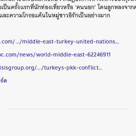
ถือเป็นครั้งแรกที่นักท่องเที่ยวหรือ ‘คนนอก’ โดนลูกหลงจา
นหา
จและความโกรธแค้นในหมู่ชาวอิรักเป็นอย่างมาก
SHARE
TWEET
LINE
EMAIL
.com/…/middle-east-turkey-united-nations…
bc.com/news/world-middle-east-62246911
isisgroup.org/…/turkeys-pkk-conflict…
ิร์ด