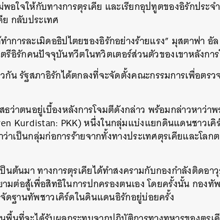
ใจให้กับทางการตุรเคีย และเรียกอุปทูตของอิรักประจำก
ีย กลับประเทศ
้ทำการละเมิดอธิปไตยของอิรักอย่างร้ายแรง” มุสตาฟา อัล 
รีอิรักคนปัจจุบันทวีตในทวิตเตอร์ส่วนตัวของเขาหลังการ
ยวกัน รัฐสภาอิรักได้ตกลงที่จะจัดตั้งคณะกรรมการเพื่อตรว
เสธว่าตนอยู่เบื้องหลังการโจมตีดังกล่าว พร้อมกล่าวหาว่า
n Kurdistan: PKK) หนึ่งในกลุ่มแบ่งแยกดินแดนชาวเคิร์ดท
ว่าเป็นกลุ่มก่อการร้ายจากทั้งทางประเทศตุรเคียและโลกตะวั
8 เป็นต้นมา ทางการตุรเคียได้ทำสงครามกับกองกำลังติดอาว
ายามต่อสู้เพื่อสิทธิในการปกครองตนเอง โดยครั้งนั้น กองท
จัดฐานทัพชาวเคิร์ดในดินแดนอิรักอยู่บ่อยครั้ง
กในพื้นที่จะได้รับผลกระทบจากปฏิบัติการทางทหารของตุรเคี