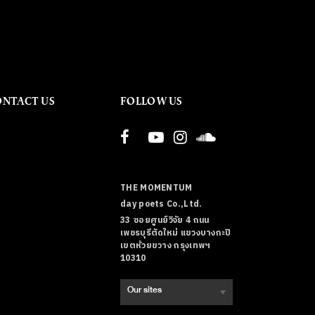
ONTACT US
FOLLOW US
THE MOMENTUM
day poets Co.,Ltd.
33 ซอยศูนย์วิจัย 4 ถนน
เพชรบุรีตัดใหม่ แขวงบางกะปิ
เขตห้วยขวาง กรุงเทพฯ
10310