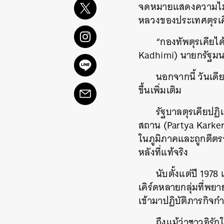
จดหมายแสดงความไม่พอ
หลวงของประเทศตุรเค
“กองทัพตุรเคียได
Kadhimi) นายกรัฐมนต
นอกจากนี้ วันเดี
ขึ้นเพิ่มเติม
รัฐบาลตุรเคียปฏิ
สถาน (Partya Karkere
ในภูมิภาคและถูกตีตรา
หลังที่แท้จริง
นับตั้งแต่ปี 197
เคิร์ดหลายกลุ่มที่พย
เข้ามาปฏิบัติภารกิจกำ
ถึงแม้ว่าชาวอิรั