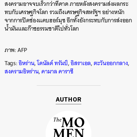
สงครามอาจจบเร็วกว่าที่คาด ภายหลังสงครามส่งผลกระ
ทบกับเศรษฐกิจโลก รวมถึงเศรษฐกิจสหรัฐฯ อย่างหนัก
ค้นหา
จากการปิดช่องแคบฮอร์มุซ อีกทั้งยังกระทบกับการส่งออก
SHARE
TWEET
LINE
EMAIL
น้ำมันและก๊าซธรรมชาติไปทั่วโลก
ภาพ: AFP
Tags:
อิหร่าน
,
โดนัลด์ ทรัมป์
,
อิสราเอล
,
ตะวันออกกลาง
,
สงครามอิหร่าน
,
คามาล คาราซี
AUTHOR