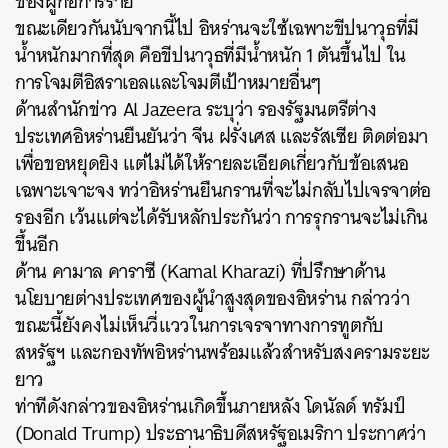
ของผู้ก่อการร้าย
ขณะเดียวกันนับจากนี้ไป อิหร่านจะใช้เฉพาะขีปนาวุธที่มี
น้ำหนักมากที่สุด คือขีปนาวุธที่มีน้ำหนัก 1 ตันขึ้นไป ใน
การโจมตีอิสราเอลและโจมตีเป้าหมายอื่นๆ
ด้านสำนักข่าว Al Jazeera ระบุว่า รองรัฐมนตรีต่าง
ประเทศอิหร่านยืนยันว่า จีน ฝรั่งเศส และรัสเซีย ติดต่อมา
เพื่อขอหยุดยิง แต่ไม่ได้ให้รายละเอียดเกี่ยวกับข้อเสนอ
เฉพาะเจาะจง ทว่าอิหร่านยืนกรานที่จะไม่กลับไปเจรจาต่อ
รองอีก เว้นแต่จะได้รับหลักประกันว่า การรุกรานจะไม่เกิน
ขึ้นอีก
ด้าน คามาล คาราซี (Kamal Kharazi) ที่ปรึกษาด้าน
นโยบายต่างประเทศของผู้นำสูงสุดของอิหร่าน กล่าวว่า
ขณะนี้ยังคงไม่เห็นวี่แววในการเจรจาทางการทูตกับ
สหรัฐฯ และกองทัพอิหร่านพร้อมแล้วสำหรับสงครามระยะ
ยาว
ท่าทีดังกล่าวของอิหร่านเกิดขึ้นภายหลัง โดนัลด์ ทรัมป์
(Donald Trump) ประธานาธิบดีสหรัฐอเมริกา ประกาศว่า