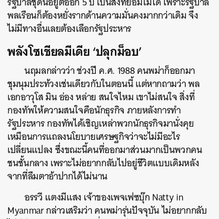
รัฐบาลชุดนี้อยู่ต่ออีก 5 ปี เป็นสิ่งที่ยอมไม่ได้ เพราะรัฐบาล
พลเรือนก็ต้องหยั่งรากด้านความมั่นคงมากกว่าเดิม จึง
ค้นหา
ไม่มีทางอื่นเลยต้องเลือกรัฐประหาร
SHARE
TWEET
LINE
EMAIL
พลังโซเชียลมีเดีย ‘ปลุกม็อบ’
นฤมลกล่าวว่า ช่วงปี ค.ศ. 1988 คนพม่าก็ออกมา
ชุมนุมประท้วงเช่นเดียวกับในตอนนี้ แต่หากถามว่า พล
เอกอาวุโส มิน อ่อง หล่าย สนใจไหม เขาไม่สนใจ สิ่งที่
กองทัพให้ความสนใจคือนักธุรกิจ ภายหลังการทำ
รัฐประหาร กองทัพได้เชิญเหล่าพวกนักธุรกิจมานั่งคุย
เหมือนการแถลงนโยบายเศรษฐกิจว่าจะไม่มีอะไร
เปลี่ยนแปลง ซึ่งขณะนี้คนที่ออกมาส่วนมากเป็นพวกคน
ชนชั้นกลาง เพราะไม่อยากกลับไปอยู่ชีวิตแบบเดิมหลัง
จากที่ลืมตาอ้าปากได้ไม่นาน
อรรวี แตงมีแสง เจ้าของเพจเฟซบุ๊ก Natty in
Myanmar กล่าวเสริมว่า คนพม่ารุ่นปัจจุบัน ไม่อยากกลับ