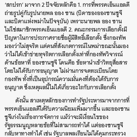
‘สกปรก’ มาจาก 2 ปัจจัยหลักคือ 1. การที่พรรคเอ็นแอลดี
ถ่ายรูปคู่กับรูปนายพล ออง ซาน (บิดาของอองซานซูจี
และบิดาแห่งพม่าในปัจจุบัน) เพราะนายพล ออง ซาน
ไม่ใช่สมาชิกพรรคเอ็นแอลดี 2. คณะกรรมการเลือกตั้งมี
ปัญหาในการประกาศรายชื่อผู้มีสิทธิ์เลือกตั้ง ซึ่งกองทัพ
มองว่าไม่สุจริต แต่คนที่สังเกตการณ์ในพม่าขณะนั้นมอง
ว่าไม่ได้เข้าข่ายทุจริตการเลือกตั้งเท่าที่กองทัพวิจารณ์
ด้านข้อหาที่ อองซานซูจี โดนคือ ข้อหานำเข้าวิทยุสื่อสาร
โดยไม่ได้รับการอนุญาต ไม่ผ่านการจดทะเบียนโดย
กองทัพ ทั้งที่เป็นอุปกรณ์ความมั่นคงที่ต้องได้รับการ
อนุญาต ซึ่งเหตุผลนี้ไม่ได้เกี่ยวอะไรกับการเลือกตั้ง
ดังนั้น สาเหตุหลักของการทำรัฐประหารมาจากการที่
พรรคเอ็นแอลดีได้รับความนิยมเพิ่มมากขึ้น และอองซาน
ซูจีเก่งในเรื่องการจัดการ แม้ว่าจะมีเงื่อนไขของ
รัฐธรรมนูญหลายข้อที่ไม่สามารถทำได้ แต่อองซานซูจี
กลับหาทางทำได้ เช่น รัฐบาลพลเรือนไม่ได้คุมกระทรวง