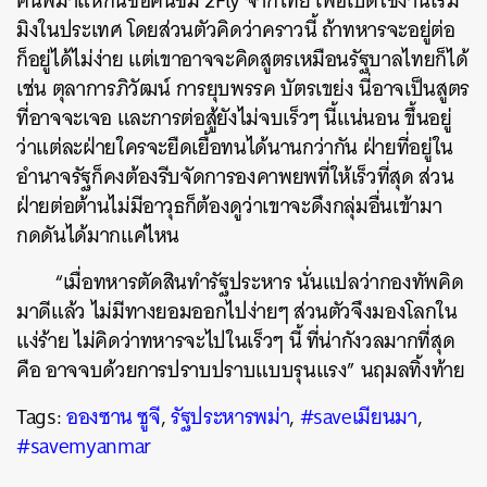
คนพม่าแห่กันซื้อคนซิม 2Fly จากไทย เพื่อเปิดใช้งานโรม
มิงในประเทศ โดยส่วนตัวคิดว่าคราวนี้ ถ้าทหารจะอยู่ต่อ
ก็อยู่ได้ไม่ง่าย แต่เขาอาจจะคิดสูตรเหมือนรัฐบาลไทยก็ได้
เช่น ตุลาการภิวัฒน์ การยุบพรรค บัตรเขย่ง นี่อาจเป็นสูตร
ที่อาจจะเจอ และการต่อสู้ยังไม่จบเร็วๆ นี้แน่นอน ขึ้นอยู่
ว่าแต่ละฝ่ายใครจะยืดเยื้อทนได้นานกว่ากัน ฝ่ายที่อยู่ใน
อำนาจรัฐก็คงต้องรีบจัดการองคาพยพที่ให้เร็วที่สุด ส่วน
ฝ่ายต่อต้านไม่มีอาวุธก็ต้องดูว่าเขาจะดึงกลุ่มอื่นเข้ามา
กดดันได้มากแค่ไหน
“เมื่อทหารตัดสินทำรัฐประหาร นั่นแปลว่ากองทัพคิด
มาดีแล้ว ไม่มีทางยอมออกไปง่ายๆ ส่วนตัวจึงมองโลกใน
แง่ร้าย ไม่คิดว่าทหารจะไปในเร็วๆ นี้ ที่น่ากังวลมากที่สุด
คือ อาจจบด้วยการปราบปราบแบบรุนแรง” นฤมลทิ้งท้าย
Tags:
อองซาน ซูจี
,
รัฐประหารพม่า
,
#saveเมียนมา
,
#savemyanmar