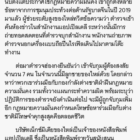
นับตั้งแต่ประกาศใช้กฎหมายความมั่นคง เขาถูกตั้งหลาย
ข้อหาจากการชุมนุมประท้วงต่อต้านรัฐบาลจีนในปี 2019
มาแล้ว ผู้ช่วยระดับสูงของไหล่ทวีตข้อความว่า ตำรวจเข้า
ค้นห้องข่าวในสำนักงานแอปเปิลเดลี ระหว่างนั้นมีการ
ถ่ายทอดสดตอนที่ตำรวจบุกสำนักงาน พนักงานถ่ายภาพ
ตำรวจนอกเครื่องแบบถือปืนไรเฟิลเดินไปมาตามโต๊ะ
ทำงาน
ต่อมาตำรวจฮ่องกงยืนยันว่า เข้าจับกุมผู้ต้องสงสัย
จำนวน 7 คน ในจำนวนนี้มีลูกชายของไหล่ด้วย โดยกล่าว
หาว่าพวกเขาร่วมมือกับกองกำลังต่างชาติฝ่าฝืนกฎหมาย
ความมั่นคง รวมทั้งวางแผนกระทำความผิด พร้อมระบุว่า
ปฏิบัติการของตำรวจยังดำเนินต่อไป จะมีผู้ถูกจับกุมเพิ่ม
อีก กฎหมายความมั่นคงกำหนดโทษข้อหาร่วมมือกับต่าง
ชาติมีโทษจำคุกสูงสุดคือตลอดชีวิต
บริษัทเน็กซ์มีเดียของไหล่เป็นเจ้าของหนังสือพิมพ์
แอปเปิลเดลี ซึ่งเป็นหนังสือพิมพ์รายวันสนับสนุน