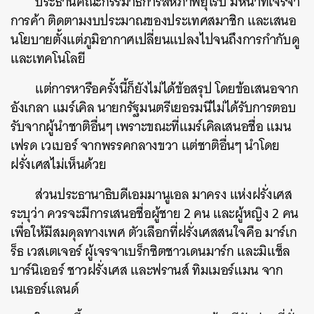
ประธานคณะกรรมาธิการสหภาพยุโรป มีหน้าที่เจรจา
การค้า ติดตามงบประมาณของประเทศสมาชิก และเสนอ
นโยบายตั้งแต่ภูมิอากาศเปลี่ยนแปลงไปจนถึงการกำกับดู
และเทคโนโลยี
แต่การหารือครั้งนี้ก็ยังไม่ได้ข้อสรุป โดยข้อเสนอจาก
อังเกลา แมร์เคิล นายกรัฐมนตรีเยอรมนีไม่ได้รับการตอบ
รับจากผู้นำชาติอื่นๆ เพราะขณะที่แมร์เคิลเสนอชื่อ แมน
เฟรด เวเบอร์ จากพรรคกลางขวา แต่ชาติอื่นๆ นำโดย
ฝรั่งเศสไม่เห็นด้วย
ส่วนประธานาธิบดีเอมมานูเอล มาครง แห่งฝรั่งเศส
ระบุว่า ควรจะมีการเสนอชื่อผู้ชาย 2 คน และผู้หญิง 2 คน
เพื่อให้มีสมดุลทางเพศ ตัวเลือกที่ฝรั่งเศสสนใจคือ มาร์เก
ร็ธ เวสเตเจอร์ ผู้เจรจาเบร็กซิตชาวเดนมาร์ก และมิแช็ล
บาร์นิเออร์ ชาวฝรั่งเศส และฟรานส์ ทิมเมอร์แมน จาก
เนเธอร์แลนด์