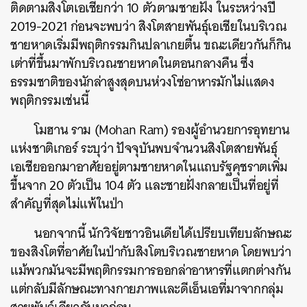
ติดตามสิงโตเอเชียกว่า 10 ตัวตามชายฝั่ง ในระหว่างปี
2019-2021 ก่อนจะพบว่า สิงโตสายพันธุ์เอเชียในบริเวณ
ชายหาดเริ่มมีพฤติกรรมกินปลาเกยตื้น ขณะเดียวกันก็กิน
เต่าที่ขึ้นมาพักบริเวณชายหาดในตอนกลางคืน ซึ่ง
ธรรมชาติของนักล่าสูงสุดบนห่วงโซ่อาหารมักไม่แสดง
พฤติกรรมเช่นนี้
โมฮาน ราม (Mohan Ram) รองผู้อำนวยการอุทยาน
แห่งชาติเกอร์ ระบุว่า ปัจจุบันพบจำนวนสิงโตสายพันธุ์
เอเชียออกมาอาศัยอยู่ตามชายหาดในแถบรัฐคุชราตเพิ่ม
ขึ้นจาก 20 ตัวเป็น 104 ตัว และชายฝั่งกลายเป็นที่อยู่ที่
สำคัญที่สุดไม่แพ้ในป่า
นอกจากนี้ นักวิจัยชาวอินเดียได้เปรียบเทียบลักษณะ
ของสิงโตที่อาศัยในป่ากับสิงโตบริเวณชายหาด โดยพบว่า
แม้พวกมันจะมีพฤติกรรมการออกล่าอาหารที่แตกต่างกัน
แต่กลับมีลักษณะทางกายภาพและดีเอ็นเอที่มาจากกลุ่ม