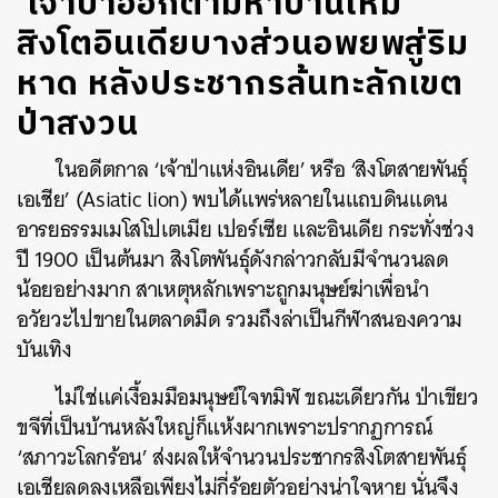
‘เจ้าป่าออกตามหาบ้านใหม่’
สิงโตอินเดียบางส่วนอพยพสู่ริม
หาด หลังประชากรล้นทะลักเขต
ป่าสงวน
ในอดีตกาล ‘เจ้าป่าแห่งอินเดีย’ หรือ ‘สิงโตสายพันธ์ุ
เอเชีย’ (Asiatic lion) พบได้แพร่หลายในแถบดินแดน
อารยธรรมเมโสโปเตเมีย เปอร์เซีย และอินเดีย กระทั่งช่วง
ปี 1900 เป็นต้นมา สิงโตพันธุ์ดังกล่าวกลับมีจำนวนลด
น้อยอย่างมาก สาเหตุหลักเพราะถูกมนุษย์ฆ่าเพื่อนำ
อวัยวะไปขายในตลาดมืด รวมถึงล่าเป็นกีฬาสนองความ
บันเทิง
ไม่ใช่แค่เงื้อมมือมนุษย์ใจทมิฬ ขณะเดียวกัน ป่าเขียว
ขจีที่เป็นบ้านหลังใหญ่ก็แห้งผากเพราะปรากฏการณ์
‘สภาวะโลกร้อน’ ส่งผลให้จำนวนประชากรสิงโตสายพันธ์ุ
เอเชียลดลงเหลือเพียงไม่กี่ร้อยตัวอย่างน่าใจหาย นั่นจึง