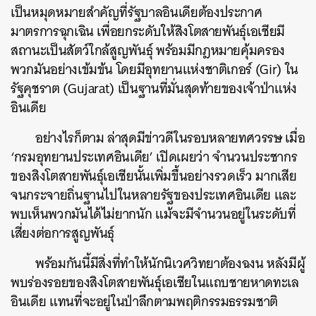
เป็นหมุดหมายสำคัญที่รัฐบาลอินเดียต้องประกาศ
มาตรการฉุกเฉิน เพื่อยกระดับให้สิงโตสายพันธุ์เอเชียมี
สถานะเป็นสัตว์ใกล้สูญพันธ์ุ พร้อมมีกฎหมายคุ้มครอง
พวกมันอย่างเข้มข้น โดยมีอุทยานแห่งชาติเกอร์ (Gir) ใน
รัฐคุชราต (Gujarat) เป็นฐานที่มั่นสุดท้ายของเจ้าป่าแห่ง
อินเดีย
อย่างไรก็ตาม ล่าสุดมีข่าวดีในรอบหลายทศวรรษ เมื่อ
‘กรมอุทยานประเทศอินเดีย’ เปิดเผยว่า จำนวนประชากร
ของสิงโตสายพันธุ์เอเชียนั้นเพิ่มขึ้นอย่างรวดเร็ว มากเสีย
จนกระจายถิ่นฐานไปในหลายรัฐของประเทศอินเดีย และ
พบเห็นพวกมันได้ไม่ยากนัก แม้จะมีจำนวนอยู่ในระดับที่
เสี่ยงต่อการสูญพันธุ์
พร้อมกันนี้มีสิ่งที่ทำให้นักนิเวศวิทยาต้องฉงน หลังมีผู้
พบร่องรอยของสิงโตสายพันธุ์เอเชียในแถบชายหาดทะเล
อินเดีย แทนที่จะอยู่ในป่าลึกตามพฤติกรรมธรรมชาติ