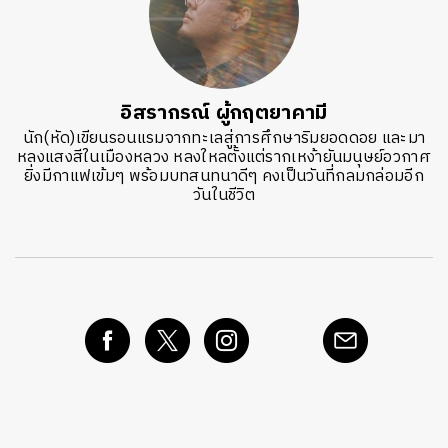
อิสรากรณ์ ผู้กฤตยาคามี
นัก(หัด)เขียนรอนแรมจากทะเลสู่การศึกษาริมยอดดอย และมา
หลงแสงสีในเมืองหลวง หลงใหลตั้งแต่รากเหง้ายันมนุษย์อวกาศ
ยิ่งมีกาแฟเข้มๆ พร้อมบทสนทนาดีๆ คงเป็นวันที่กลมกล่อมอีก
วันในชีวิต