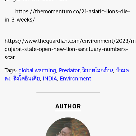
https://themomentum.co/21-asiatic-lions-die-
in-3-weeks/
https://www.theguardian.com/environment/2023/ma
gujarat-state-open-new-lion-sanctuary-numbers-
soar
Tags:
global warming
,
Predator
,
วิกฤตโลกร้อน
,
ป่าลด
ลง
,
สิงโตอินเดีย
,
INDIA
,
Environment
AUTHOR