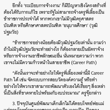
อีกทั้ง ‘ระเบียบการจ้างงาน’ ก็มีปัญหาเชิงโครงสร้างที่
ต้องได้รับการแก้ไข เพราะรัฐไม่สามารถจ้างครูพี่เลี้ยงเป็น
ข้าราชการประจำได้ หากพวกเขาไม่มีวุฒิครุศาสตร
บัณฑิต หรือศึกษาศาสตรบัณฑิต ‘อนุบาลศึกษา’ (วุฒิ
ปฐมวัย)
“ข้าราชการอย่างน้อยต้องมีวุฒิปฐมวัยเท่านั้น ถามว่า
ถ้าไม่มีวุฒิปฐมวัยจะทำอย่างไร ก็ต้องกลายเป็นอัตราจ้าง
หรือการจ้างงานอาชีพลักษณะอื่น นั่นหมายความว่า พวก
เขาจะไม่มีความก้าวหน้าในสายอาชีพ (Career Path)
“ดังนั้นเราจะทำอย่างไรให้ครูพี่เลี้ยงเหล่านี้มี Career
Path ได้ เช่น จัดระบบการสอบวัดองค์ความรู้ หรือทำ
อย่างไรให้พวกเขาสามารถพัฒนาตัวเองได้เรื่อยๆ สิ่งเหล่า
นี้เป็นสิ่งที่ขาดหายไปพร้อมกับงบประมาณ” ครูจุ๊ยกล่าว
3. ปัจจุบันศูนย์พัฒนาเด็กเล็กไม่ได้ตอบโจทย์พ่อแม่