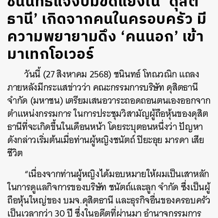
​ชนินทธ์แจงปมขัดแย้งใน ‘ดุสิต
ธานี’ เกิดจากคนในครอบครัว มี
ความพยายามดึง ‘คนนอก’ เข้า
มาเทกโอเวอร์
วันนี้ (27 สิงหาคม 2568) ชนินทธ์ โทณวณิก แถลง
ภายหลังมีกระแสข่าวว่า คณะกรรมการบริษัท ดุสิตธานี
จำกัด (มหาชน) เตรียมเสนอวาระถอดถอนตนเองออกจาก
ตำแหน่งกรรมการ ในการประชุมวิสามัญผู้ถือหุ้นของดุสิต
ธานีที่จะเกิดขึ้นในเดือนหน้า โดยระบุตอนหนึ่งว่า ปัญหา
ดังกล่าวเริ่มต้นเมื่อท่านผู้หญิงชนัตถ์ ปิยะอุย มารดา เสีย
ชีวิต
“เนื่องจากท่านผู้หญิงได้มอบหมายให้ผมเป็นเสาหลัก
ในการดูแลกิจการของบริษัท ชนัตถ์และลูก จำกัด ซึ่งเป็นผู้
ถือหุ้นใหญ่ของ บมจ.ดุสิตธานี และธุรกิจอื่นของครอบครัว
เป็นเวลากว่า 30 ปี ซึ่งในอดีตที่ผ่านมา อำนาจกรรมการ