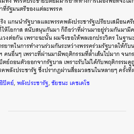
 รวมทั้ง พรรคประชาธิปัตย์มีมารยาททางการเมืองพอที่จะไม่
้าที่รัฐมนตรีของแต่ละพรรค
SHARE
TWEET
LINE
EMAIL
นจริง แกนนำรัฐบาลและพรรคพลังประชารัฐเปรียบเสมือนศร
ที่ให้โอกาส สนับสนุนกันมา ก็ถือว่าที่ผ่านมาอยู่ร่วมกันมาม
แวงต่อกัน เพราะฉะนั้น ผมจึงขอให้พลเอกประวิตร ในฐาน
ารยาทในการทำงานร่วมกันระหว่างพรรคร่วมรัฐบาลให้กับ
 คนอื่นๆ เพราะที่ผ่านมามีพฤติกรรมที่ล้ำเส้นไปมาก จน
ัตย์ถอนตัวออกจากรัฐบาล เพราะรับไม่ได้กับพฤติกรรมดูถ
รคพลังประชารัฐ ซึ่งปรากฏผ่านสื่อมวลชนในหลายๆ ครั้งที่
ิปัตย์
,
พลังประชารัฐ
,
ชัยชนะ เดชเดโช