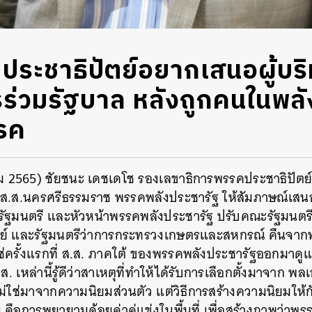
ประชาธิปัตย์อยากเสนอผู้บ
ร่วมรัฐบาล หลังถูกคนในพลั
รค
าคม 2565) ชัยชนะ เดชเดโช รองเลขาธิการพรรคประชาธิปัตย
ง ส.ส.นครศรีธรรมราช พรรคพลังประชารัฐ ให้สัมภาษณ์เสน
ัฐมนตรี และหัวหน้าพรรคพลังประชารัฐ ปรับคณะรัฐมนตรีแล
ย์ และรัฐมนตรีว่าการกระทรวงเกษตรและสหกรณ์ คืนจากพ
ม่ใช่ครั้งแรกที่ ส.ส. ภาคใต้ ของพรรคพลังประชารัฐออกมา
. เหล่านี้รู้ดีว่าสาเหตุที่ทำให้ได้รับการเลือกตั้งมาจาก พล
่ใช่มาจากความนิยมส่วนตัว แต่วิธีการสร้างความนิยมให้กับ
น คือการพยายามด้อยค่าคู่แข่งในพื้นที่ เพื่อสร้างภาพว่าพรร