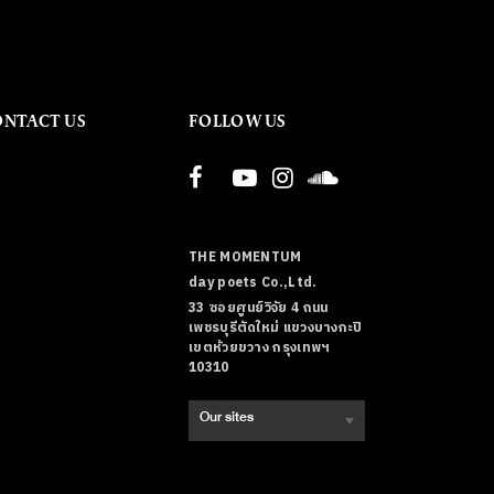
ONTACT US
FOLLOW US
THE MOMENTUM
day poets Co.,Ltd.
33 ซอยศูนย์วิจัย 4 ถนน
เพชรบุรีตัดใหม่ แขวงบางกะปิ
เขตห้วยขวาง กรุงเทพฯ
10310