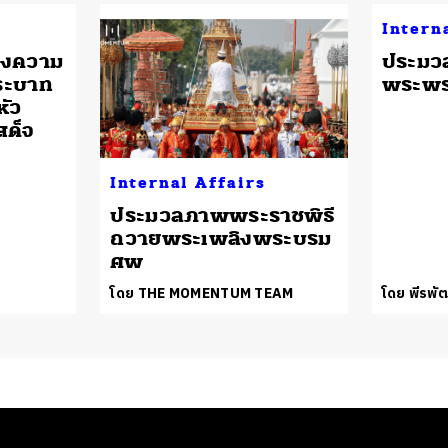
Intern
ดงความ
ประมว
ระบาท
พระพ
หัว
สด็จ
Internal Affairs
ประมวลภาพพระราชพิธี
ถวายพระเพลิงพระบรม
ศพ
โดย THE MOMENTUM TEAM
โดย พีรพัฒ