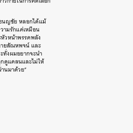
ก้าวก่ายในการคัดเลือก
ีธนญชัย หลอกได้แม้
ีความรักแค่เหมือน
ะหัวหน้าพรรคพลัง
นายสัณหพจน์ และ
กระทั่งผมอยากจะนำ
ูกดูแคลนและไม่ให้
ผ่านมาด้วย”