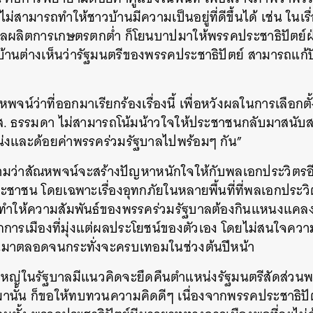
ไม่สามารถทำให้ชาวบ้านมีความเป็นอยู่ที่ดีขึ้นได้ เช่น ในเร
ลผลิตการเกษตรตกต่ำ ก็โยนบาปมาให้พรรคประชาธิปัตย์ฝ่
าวบ้านต่างเห็นว่ารัฐมนตรีของพรรคประชาธิปัตย์ สามารถแก้ป
จน์ว่าที่ออกมาเรียกร้องเรื่องนี้ เพื่อหวังผลในการเลือกตั
ส. ธรรมดา ไม่สามารถโน้มน้าวใจให้ประชาชนกลับมาสนับส
่งและด้อยค่าพรรคร่วมรัฐบาลไปพร้อมๆ กัน”
ถามว่าสัณหพจน์จะสร้างปัญหาหนักใจให้กับพลเอกประวิตร
ชน โดยเฉพาะเรื่องอุทกภัยในหลายพื้นที่ที่พลเอกประวิ
งที่ทำให้ความสัมพันธ์ของพรรคร่วมรัฐบาลต้องกินแหนงแคล
ักการเมืองที่มุ่งแต่ผลประโยชน์ของตัวเอง โดยไม่สนใจควา
ันมาตลอดจนกระทั่งจะครบเทอมในช่วงต้นปีหน้า
้ใหญ่ในรัฐบาลมีแนวคิดจะยึดคืนตำแหน่งรัฐมนตรีสัดส่วน
านั้น ก็ขอให้ทบทวนความคิดดีๆ เนื่องจากพรรคประชาธิปัต
นหา