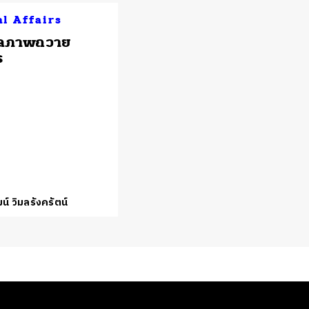
al Affairs
ลภาพถวาย
ร
น์ วิมลรังครัตน์