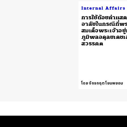
Internal Affairs
การใช้ถ้อยคำแส
อาลัยในกรณีที่พ
สมเด็จพระเจ้าอยู่
ภูมิพลอดุลยเดชเ
สวรรคต
โดย จักรกฤต โยมพยอม