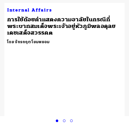
Internal Affairs
การใช้ถ้อยคำแสดงความอาลัยในกรณีที่
พระบาทสมเด็จพระเจ้าอยู่หัวภูมิพลอดุลย
เดชเสด็จสวรรคต
โดย จักรกฤต โยมพยอม