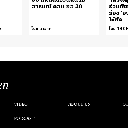
อารมณ์ ตอน ขอ 20
ร่วมกับ
ร้อง ‘อ
ให้ชัด
์
โดย สะอาด
โดย THE
en
VIDEO
ABOUT US
C
PODCAST