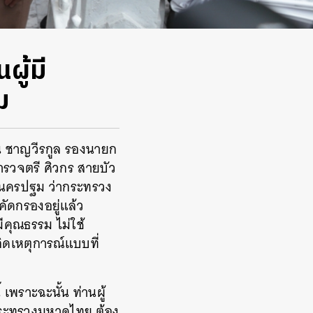
ผู้มี
ม
ิน ชาญวีรกูล รองนายก
ำรวจตรี ศิวกร สายบัว
ัดนครปฐม ว่ากระทรวง
คัดกรองอยู่แล้ว
ีคุณธรรม ไม่ใช้
ิดเหตุการณ์แบบที่
 เพราะฉะนั้น ท่านผู้
กระทรวงมหาดไทย ต้อง