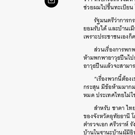
ช่วยผมไปขึ้นทะเบียน
รัฐมนตรีว่าการกระ
ยอมรับได้ และบ้านเมื
เพราะประชาชนเองก็คง
ส่วนเรื่องการพกพา
ห้ามพกพาอาวุธปืนไปยั
อาวุธปืนแล้วจะสามา
“เรื่องพวกนี้ต้อ
กระสุน มีข้อห้ามมาก
หมด ประเทศไทยไม่ใช่บ้า
สำหรับ ชาดา ไทยเ
ค้
ของจังหวัดอุทัยธานี
ตำรวจเอก ศรีวราห์ ร
บ้านในฐานะบ้านผู้มีอ