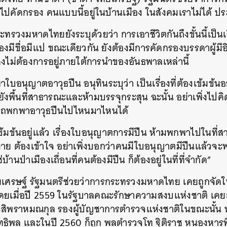
 ไปคัดกรอง คนแบบนี้อยู่ในบ้านเมือง ในสังคมเราไม่ได้ ป
ทรวงมหาดไทยยังระบุด้วยว่า การเอาชีวิตกันถึงขั้นนี้เป็นเร
องมีขื่อมีแป ขณะเดียวกัน ยังต้องมีการคัดกรองบรรดาผู้มีอ
ไม่ต้องการอยู่ภายใต้การนำของอันธพาลเหล่านี้
ใบอนุญาตอาวุธปืน อนุทินระบุว่า เป็นเรื่องที่ต้องเข้มข้นอ
งพื้นที่สาธารณะและห้ามบรรจุกระสุน ฉะนั้น อย่าเพิ่งไป
รถพกพาอาวุธปืนไปไหนมาไหนได้
งเข้มข้นอยู่แล้ว เรื่องใบอนุญาตการมีปืน ห้ามพกพาไปในที่
มาย ต้องเข้าใจ อย่าเพิ่งบอกว่าคนมีใบอนุญาตมีปืนแล้ว
นป่าเมืองเถื่อนที่คนต้องมีปืน ก็ต้องอยู่ในที่ที่จำกัด”
ศรษฐ์ รัฐมนตรีช่วยว่าการกระทรวงมหาดไทย เคยถูกจัดให้เป
นหา
 โดยเมื่อปี 2559 ในรัฐบาลคณะรักษาความสงบแห่งชาติ เ
SHARE
TWEET
LINE
EMAIL
ังสิพราหมณกุล รองผู้บัญชาการตำรวจแห่งชาติในขณะนั้น 
ิทธิพล และในปี 2560 ก็ถูก พลตำรวจโท ฐิติราช หนองหารพิ