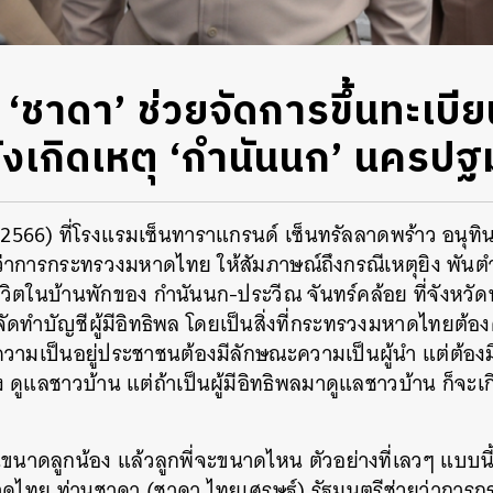
 ‘ชาดา’ ช่วยจัดการขึ้นทะเบียน
ลังเกิดเหตุ ‘กำนันนก’ นครปฐ
น 2566) ที่โรงแรมเซ็นทาราแกรนด์ เซ็นทรัลลาดพร้าว อนุท
ว่าการกระทรวงมหาดไทย ให้สัมภาษณ์ถึงกรณีเหตุยิง พันต
วิตในบ้านพักของ กำนันนก-ประวีณ จันทร์คล้อย ที่จังหว
ดทำบัญชีผู้มีอิทธิพล โดยเป็นสิ่งที่กระทรวงมหาดไทยต้อง
วามเป็นอยู่ประชาชนต้องมีลักษณะความเป็นผู้นำ แต่ต้องม
ูแลชาวบ้าน แต่ถ้าเป็นผู้มีอิทธิพลมาดูแลชาวบ้าน ก็จะเก
นี่ขนาดลูกน้อง แล้วลูกพี่จะขนาดไหน ตัวอย่างที่เลวๆ แบบนี้
าดไทย ท่านชาดา (ชาดา ไทยเศรษฐ์) รัฐมนตรีช่วยว่าการ