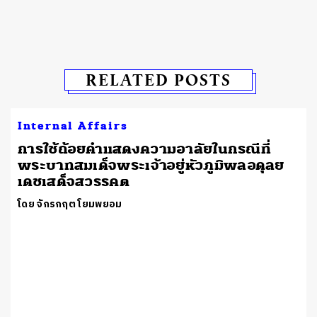
RELATED POSTS
Internal Affairs
การใช้ถ้อยคำแสดงความอาลัยในกรณีที่
พระบาทสมเด็จพระเจ้าอยู่หัวภูมิพลอดุลย
เดชเสด็จสวรรคต
โดย จักรกฤต โยมพยอม