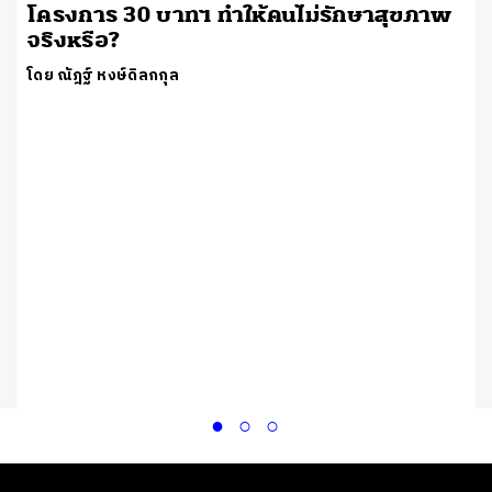
โครงการ 30 บาทฯ ทำให้คนไม่รักษาสุขภาพ
จริงหรือ?
โดย ณัฎฐ์ หงษ์ดิลกกุล