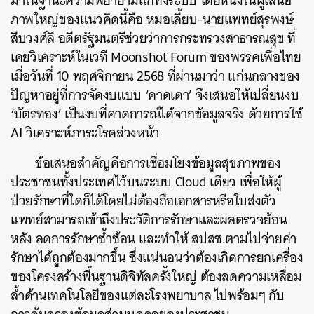
มาในฐานะความพยายามแก้ทั้งระบบ โดยหนึ่งในผู้เสนอ
ภาพใหญ่ของแนวคิดนี้คือ หมอเลี้ยบ-นายแพทย์สุรพงษ์
สืบวงศ์ลี อดีตรัฐมนตรีช่วยว่าการกระทรวงสาธารณสุข ที่
เคยวิเคราะห์ในเวที Moonshot Forum ของพรรคเพื่อไทย
เมื่อวันที่ 10 พฤศจิกายน 2568 ที่ผ่านมาว่า แก่นกลางของ
ปัญหาอยู่ที่การจัดงบแบบ ‘คาดเดา’ จึงเสนอให้เปลี่ยนงบ
‘บัตรทอง’ เป็นงบที่คาดการณ์ได้จากข้อมูลจริง ด้วยการใช้
AI วิเคราะห์ภาระโรคล่วงหน้า
ข้อเสนอสำคัญคือการเชื่อมโยงข้อมูลสุขภาพของ
ประชาชนทั้งประเทศไว้บนระบบ Cloud เดียว เพื่อให้ผู้
ป่วยรักษาที่ใดก็ได้โดยไม่ต้องถือเอกสารหรือใบส่งตัว
แพทย์สามารถเข้าถึงประวัติการรักษาและผลตรวจย้อน
หลัง ลดการรักษาซ้ำซ้อน และทำให้ สปสช.ตามไปจ่ายค่า
รักษาได้ถูกต้องมากขึ้น ซึ่งแน่นอนว่าต้องเกิดการยกเครื่อง
ของโครงสร้างพื้นฐานดิจิทัลครั้งใหญ่ ต้องลดความเหลื่อม
ล้ำด้านเทคโนโลยีของแต่ละโรงพยาบาล ไปพร้อมๆ กับ