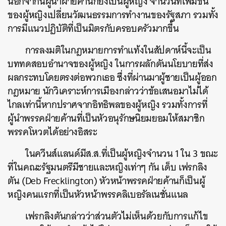
นอกจากนี้ผู้นำฝ่ายค้านก็ยังเป็นผู้หญิง จำนวนที่เพิ่มขึ้น
ของผู้หญิงเปลี่ยนวัฒนธรรมการทำงานของรัฐสภา รวมทั้ง
การมีแนวปฏิบัติที่เป็นมิตรกับครอบครัวมากขึ้น
การลงมติในกฎหมายการทำแท้งในสัปดาห์นี้จะเป็น
บททดสอบอำนาจของผู้หญิง ในการผลักดันนโยบายที่ส่ง
ผลกระทบโดยตรงต่อพวกเธอ ซึ่งที่ผ่านมาผู้ชายเป็นผู้ออก
กฎหมาย นักวิเคราะห์การเมืองกล่าวว่าข้อเสนอมาไม่ได้
ไกลเท่านี้หากปราศจากอิทธิพลของผู้หญิง รวมทั้งการที่
ผู้นำพรรคฝ่ายค้านที่เป็นหัวอนุรักษนิยมยอมให้สมาชิก
พรรคโหวตได้อย่างอิสระ
ในควีนส์แลนด์มีส.ส.ที่เป็นผู้หญิงจำนวน 1 ใน 3 ขณะ
ที่ในคณะรัฐมนตรีมีชายและหญิงเท่าๆ กัน เด็บ เฟรกลิง
ตัน (Deb Frecklington) หัวหน้าพรรคฝ่ายค้านก็เป็นผู้
หญิงคนแรกที่เป็นหัวหน้าพรรคลิเบอรัลเนชั่นแนล
เฟรกลิงตันกล่าวว่าส่วนตัวไม่เห็นด้วยกับการแก้ไข