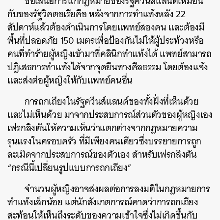
ข้อเสนอการแก้กฎหมายของรัฐควีนส์แลนด์เหมือน
กับของรัฐวิคตอเรียคือ หลังจากการทำแท้งหลัง 22
สัปดาห์แล้วต้องดำเนินการโดยแพทย์สองคน และต้องมี
พื้นที่ปลอดภัย 150 เมตรเพื่อป้องกันไม่ให้ผู้ประท้วงหรือ
คนที่ทำร้ายผู้หญิงเข้ามาที่คลินิกทำแท้งได้ แพทย์สามารถ
ปฏิเสธการทำแท้งได้จากจุดยืนทางศีลธรรม โดยต้องแจ้ง
และส่งต่อผู้หญิงให้กับแพทย์คนอื่น
ค้นหา
การถกเถียงในรัฐควีนส์แลนด์ของทั้งฝั่งที่เห็นด้วย
SHARE
TWEET
LINE
EMAIL
และไม่เห็นด้วย มาจากประสบการณ์ส่วนตัวของผู้หญิงเอง
เฟรกลิงตันให้ความเห็นว่าแตกต่างจากกฎหมายความ
รุนแรงในครอบครัว ที่มีเพียงคนเดียวซึ่งบรรยายการถูก
ละเมิดจากประสบการณ์ของตัวเอง สำหรับเฟรกลิงตัน
“กรณีนี้เปลี่ยนรูปแบบการถกเถียง”
จำนวนผู้หญิงอาจส่งผลต่อการลงมติในกฎหมายการ
ทำแท้งเล็กน้อย แต่นักสังเกตการณ์คาดว่าการถกเถียง
สะท้อนให้เห็นถึงระดับของความเข้าใจซึ่งไม่เกิดขึ้นกับ