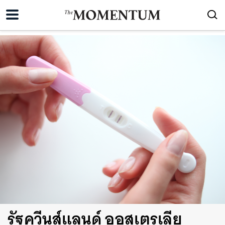
รัฐควีนส์แลนด์ ออสเตรเลีย