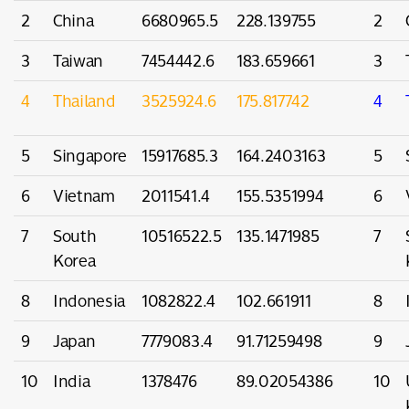
2
China
6680965.5
228.139755
2
3
Taiwan
7454442.6
183.659661
3
4
Thailand
3525924.6
175.817742
4
5
Singapore
15917685.3
164.2403163
5
6
Vietnam
2011541.4
155.5351994
6
7
South
10516522.5
135.1471985
7
Korea
8
Indonesia
1082822.4
102.661911
8
9
Japan
7779083.4
91.71259498
9
10
India
1378476
89.02054386
10