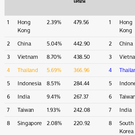
เดือน
1
Hong
2.39%
479.56
1
Hong
Kong
Kong
2
China
5.04%
442.90
2
China
3
Vietnam
8.70%
438.50
3
Vietn
4
Thailand
5.69%
366.96
4
Thaila
5
Indonesia
8.51%
284.44
5
Indon
6
India
9.41%
267.37
6
Taiwa
7
Taiwan
1.93%
242.08
7
India
8
Singapore
2.08%
220.92
8
South
Korea