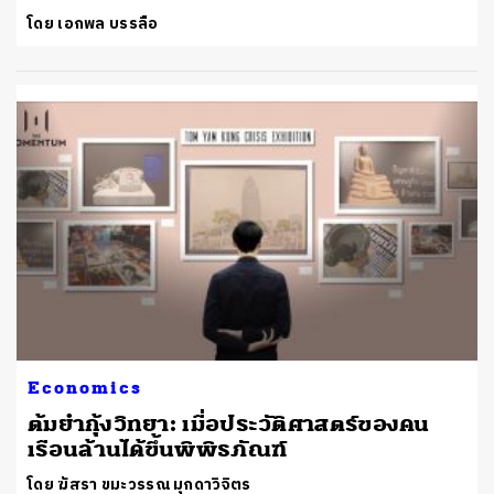
โดย เอกพล บรรลือ
Economics
ต้มยำกุ้งวิทยา: เมื่อประวัติศาสตร์ของคน
เรือนล้านได้ขึ้นพิพิธภัณฑ์
โดย ฆัสรา ขมะวรรณ มุกดาวิจิตร