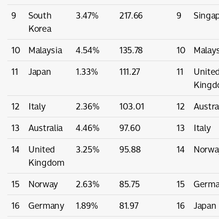
9
South
3.47%
217.66
9
Singa
Korea
10
Malaysia
4.54%
135.78
10
Malays
11
Japan
1.33%
111.27
11
Unite
King
12
Italy
2.36%
103.01
12
Austra
13
Australia
4.46%
97.60
13
Italy
14
United
3.25%
95.88
14
Norwa
Kingdom
15
Norway
2.63%
85.75
15
Germ
16
Germany
1.89%
81.97
16
Japan