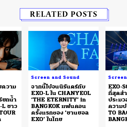
RELATED POSTS
Screen and Sound
Screen
ยความ
จากนี้ไปจนนิรันดร์กับ
EXO-SC
EXO-L ใน CHANYEOL
ที่สุด
ียกน้ำ
‘THE ETERNITY’ in
ประมว
-L ชาว
BANGKOK แฟนคอน
ความป
 TOUR
ครั้งแรกของ ‘ชานยอล
TO BA
n
EXO’ ในไทย
BANG