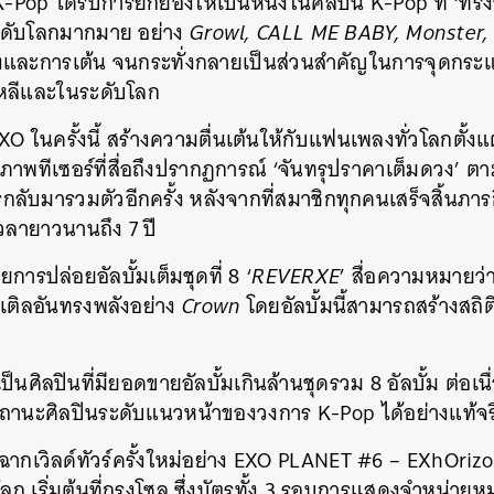
Pop ได้รับการยกย่องให้เป็นหนึ่งในศิลปิน K-Pop ที่ ‘ทรงอ
ดับโลกมากมาย อย่าง
Growl, CALL ME BABY, Monster,
งและการเต้น จนกระทั่งกลายเป็นส่วนสำคัญในการจุดกระแ
หลีและในระดับโลก
 ในครั้งนี้ สร้างความตื่นเต้นให้กับแฟนเพลงทั่วโลกตั้งแต
ภาพทีเซอร์ที่สื่อถึงปรากฏการณ์ ‘จันทรุปราคาเต็มดวง’ 
กลับมารวมตัวอีกครั้ง หลังจากที่สมาชิกทุกคนเสร็จสิ้นภารก
ช้เวลายาวนานถึง 7 ปี
การปล่อยอัลบั้มเต็มชุดที่ 8 ‘
REVERXE
’ สื่อความหมายว่
ตเติลอันทรงพลังอย่าง
Crown
โดยอัลบั้มนี้สามารถสร้างสถ
็นศิลปินที่มียอดขายอัลบั้มเกินล้านชุดรวม 8 อัลบั้ม ต่อเน
ถานะศิลปินระดับแนวหน้าของวงการ K-Pop ได้อย่างแท้จร
ิดฉากเวิลด์ทัวร์ครั้งใหม่อย่าง EXO PLANET #6 – EXhOriz
โลก เริ่มต้นที่กรุงโซล ซึ่งบัตรทั้ง 3 รอบการแสดงจำหน่าย