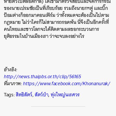
หายตัวไปตลอดกาล) ได้เข้ามาตรวจสอบและจัดการกรณี
ของนายเปรมชัยเป็นที่เรียบร้อย รวมถึงนายกฯตู่ และบิ๊ก
ป้อมต่างก็ออกมาคอนเฟิร์ม ว่าทั้งหมดจะต้องเป็นไปตาม
กฎหมาย ไม่ว่าใครก็ไม่สามารถรอดพ้น นี่จึงเป็นอีกครั้งที่
คนไทยและชาวโลกจะได้ติดตามผลขอกระบวนการ
ค้นหา
ยุติธรรมในบ้านเมืองเรา ว่าจะจบลงอย่างไร
SHARE
TWEET
LINE
EMAIL
อ้างอิง:
http://news.thaipbs.or.th/clip/56165
ที่มาภาพ:
https://www.facebook.com/Khonanurak/
Tags:
สิทธิสัตว์
,
สัตว์ป่า
,
ทุ่งใหญ่นเรศวร