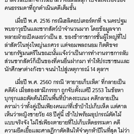
คนธรรมดาที่ถูกดำเนินคดีเต็มขั้น
เมื่อปี พ.ศ. 2516 กรณีเฮลิคอปเตอร์ตกที่ จ.นครปฐม
พบอาวุธปืนและซากสัตว์ป่าจำนวนมาก โดยข้อมูลจาก
หลายฝ่ายเปิดเผยว่าเป็น ฮ. ของข้าราชการชั้นผู้ใหญ่ที่ไป
ล่าสัตว์ในทุ่งใหญ่นเรศวร แต่จอมพลถนอม กิตติขจร
นายกรัฐมนตรีในขณะนั้นแจ้งว่าเป็นการทำงานราชการลับ
ส่วนซากสัตว์ก็เป็นของที่คนอื่นฝากมา ทำให้ประชาชนและ
นักศึกษาต่างกังขา จนนำไปสู่เหตุการณ์ 14 ตุลาฯ
เมื่อปี พ.ศ. 2560 กรณี ‘ตายายเก็บเห็ด’ ที่กลายเป็น
คดีดัง เมื่อสองสามีภรรยา ถูกจับตั้งแต่ปี 2553 ในข้อหา
บุกรุกและตัดต้นไม้ในพื้นที่ป่าดงระแนง คดีกลายเป็น
ดราม่า ว่าทั้งคู่เป็นเพียงคนแก่ที่เข้าป่าไปเก็บเห็ด แต่ศาล
เห็นว่าหญิงชายวัย 48 ปีคู่นี้ เข้าไปพร้อมอุปกรณ์ตัดไม้
แบบจริงจัง ไม่ใช่เพียงตายายที่ไปเก็บเห็ดธรรมดา คดี
ความยืดเยื้อและศาลฎีกาตัดสินให้จำคุกห้าปีในที่สุด ไม่ว่า