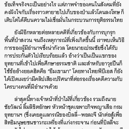
ข้อเท็จจริงจะเป็นอย่างไร แต่ภาพจำของคนในสังคมที่ยัง
คงฝังใจกับเรื่องราวตายายไปเก็บของป่าแล้วโดนลงโทษ ก็
เติบโตได้ดีบนความไม่เชื่อมั่นในกระบวนการยุติธรรมไทย
ยังมีอีกหลายต่อหลายคดีที่เกี่ยวข้องกับการบุกรุก
พื้นที่ป่าสงวน จนถึงเหตุการณ์ที่เพิ่งเกิดขึ้นนี้ เราพบเห็นวิธี
การของผู้มีอำนาจซึ่งน่ากังวล โดยนายเปรมชัยซึ่งได้รับ
การประกันตัวไปเรียบร้อยแล้ว อ้างว่าเป็นเป็นแขกของ
อุทยานที่เข้าไปเพื่อศึกษาธรรมชาติ และสำหรับอาวุธปืนก็
ใช้ข้ออ้างยอดฮิตคือ “ยืมเขามา” โดยทางไทยพีบีเอส ก็ยัง
ได้เปิดเผยว่ามีคลิปเสียงปริศนาที่ต่อรองเรื่องคดีความกับ
ใครบางคนที่มีอำนาจด้วย
ล่าสุดนี้ทางเจ้าหน้าที่ป่าไม้ที่เกี่ยวข้อง รวมถึงนาย
ชัยวัฒน์ ลิ้มลิขิตอักษร หัวหน้าชุดเฉพาะกิจพญาเสือ กรม
อุทยานฯ (ซึ่งเคยดูแลกรณีของบิลลี่—พอละจี นักต่อสู้เพื่อ
สิทธิมนุษยชนชาวกะเหรี่ยงที่แก่งกระจาน ก่อนที่บิลลี่จะ