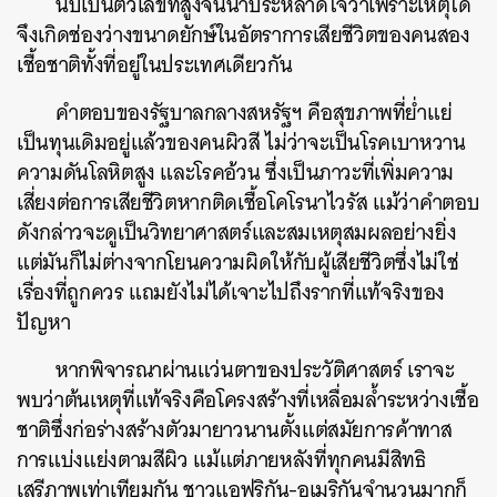
นับเป็นตัวเลขที่สูงจนน่าประหลาดใจว่าเพราะเหตุใด
จึงเกิดช่องว่างขนาดยักษ์ในอัตราการเสียชีวิตของคนสอง
เชื้อชาติทั้งที่อยู่ในประเทศเดียวกัน
คำตอบของรัฐบาลกลางสหรัฐฯ คือสุขภาพที่ย่ำแย่
เป็นทุนเดิมอยู่แล้วของคนผิวสี ไม่ว่าจะเป็นโรคเบาหวาน
ความดันโลหิตสูง และโรคอ้วน ซึ่งเป็นภาวะที่เพิ่มความ
เสี่ยงต่อการเสียชีวิตหากติดเชื้อโคโรนาไวรัส แม้ว่าคำตอบ
ดังกล่าวจะดูเป็นวิทยาศาสตร์และสมเหตุสมผลอย่างยิ่ง
แต่มันก็ไม่ต่างจากโยนความผิดให้กับผู้เสียชีวิตซึ่งไม่ใช่
เรื่องที่ถูกควร แถมยังไม่ได้เจาะไปถึงรากที่แท้จริงของ
ปัญหา
หากพิจารณาผ่านแว่นตาของประวัติศาสตร์ เราจะ
พบว่าต้นเหตุที่แท้จริงคือโครงสร้างที่เหลื่อมล้ำระหว่างเชื้อ
ชาติซึ่งก่อร่างสร้างตัวมายาวนานตั้งแต่สมัยการค้าทาส
การแบ่งแย่งตามสีผิว แม้แต่ภายหลังที่ทุกคนมีสิทธิ
เสรีภาพเท่าเทียมกัน ชาวแอฟริกัน-อเมริกันจำนวนมากก็