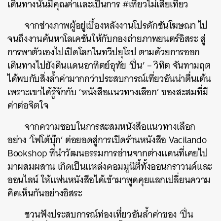
เดินทางนั้นมีคุณค่าและเป็นการ #เที่ยวไม่เสียเที่ยว
จากช่างภาพผู้อยู่เบื้องหลังงานโปรดักชันโฆษณา ไป
จนถึงงานค้นหาโลเคชันให้กับกองถ่ายภาพยนตร์อิสระ สู่
การพาตัวเองไปเปิดโลกในทวีปยุโรป ตามด้วยการออก
เดินทางไปยังดินแดนอาทิตย์อุทัย ‘ปิ่น’ – วิทิต จันทามฤต
ได้พบกับสิ่งล้ำค่ามากกว่าประสบการณ์เที่ยวอันน่าตื่นเต้น
เพราะเขาได้รู้จักกับ ’หนังสือแนวทางเลือก’ ของสะสมที่มี
ค่าต่อจิตใจ
จากความชอบในการสะสมหนังสือแนวทางเลือก
อย่าง ‘โฟโต้บุ๊ก’ ต่อยอดสู่การเปิดร้านหนังสือ Vacilando
Bookshop ที่นำวัฒนธรรมการอ่านจากต่างแดนที่เคยไป
มาผสมผสาน เกิดเป็นแหล่งคอมมูนิตี้ทั้งออนกราวนด์และ
ออนไลน์ ให้แฟนหนังสือได้เข้ามาพูดคุยแลกเปลี่ยนความ
คิดเห็นกันอย่างอิสระ
ชวนฟังประสบการณ์ท่องเที่ยวอันล้ำค่าของ ‘ปิ่น