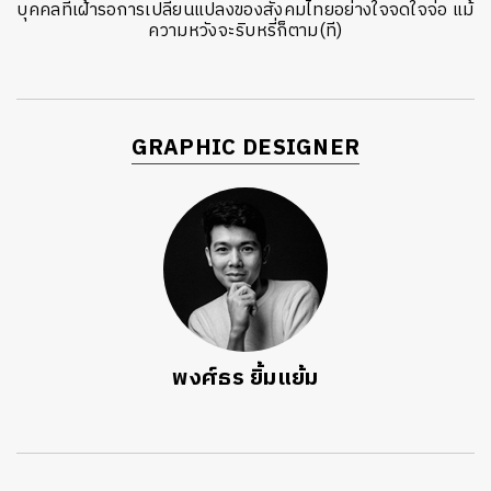
บุคคลที่เฝ้ารอการเปลี่ยนแปลงของสังคมไทยอย่างใจจดใจจ่อ แม้
ความหวังจะริบหรี่ก็ตาม(ที)
GRAPHIC DESIGNER
พงศ์ธร ยิ้มแย้ม