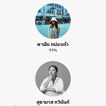
พาฝัน หน่อแก้ว
ค้นหา
99%
SHARE
TWEET
LINE
EMAIL
สุธามาส ทวินันท์