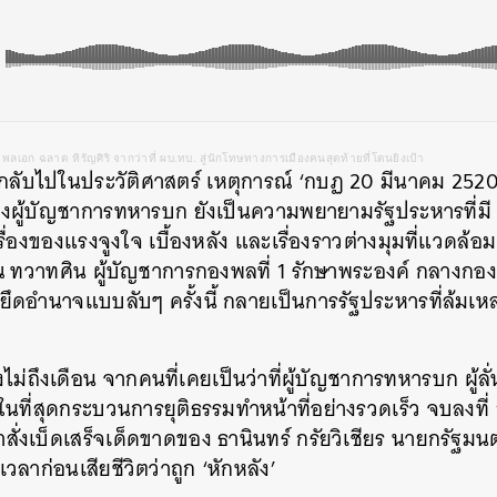
พลเอก ฉลาด หิรัญศิริ จากว่าที่ ผบ.ทบ. สู่นักโทษทางการเมืองคนสุดท้ายที่โดนยิงเป้า
ราวกลับไปในประวัติศาสตร์ เหตุการณ์ ‘กบฏ 20 มีนาคม 25
องผู้บัญชาการทหารบก ยังเป็นความพยายามรัฐประหารที่มี ‘
รื่องของแรงจูงใจ เบื้องหลัง และเรื่องราวต่างมุมที่แวดล้
ุณ ทวาทศิน ผู้บัญชาการกองพลที่ 1 รักษาพระองค์ กลาง
รยึดอำนาจแบบลับๆ ครั้งนี้ กลายเป็นการรัฐประหารที่ล้ม
ไม่ถึงเดือน จากคนที่เคยเป็นว่าที่ผู้บัญชาการทหารบก ผู้ล
นที่สุดกระบวนการยุติธรรมทำหน้าที่อย่างรวดเร็ว จบลงที
ั่งเบ็ดเสร็จเด็ดขาดของ ธานินทร์ กรัยวิเชียร นายกรัฐมนตร
าก่อนเสียชีวิตว่าถูก ‘หักหลัง’