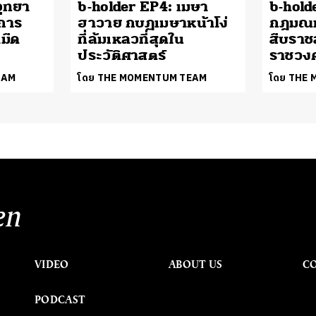
อุทยา
b-holder EP4: เมษา
b-hold
การ
ฮาวาย กบฏเมษาหน้าโง่
กฎมณเ
มืด
ที่ล้มเหลวที่สุดใน
สืบราช
ประวัติศาสตร์
ราชวงศ
EAM
โดย THE MOMENTUM TEAM
โดย THE
en
VIDEO
ABOUT US
C
PODCAST