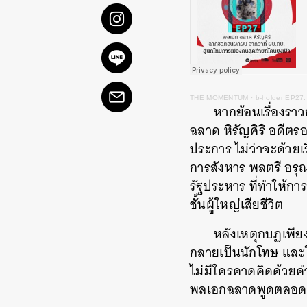
THE MOMENTUM
·
b-holder EP27: 
​​หากย้อนเรื่อง
ฉลาด หิรัญศิริ อดีตร
ประการ ไม่ว่าจะด้วยเ
การสังหาร พลตรี อร
รัฐประหาร ที่ทำให้กา
ชั้นผู้ใหญ่เสียชีวิต
หลังเหตุกบฏเพียง
กลายเป็นนักโทษ และใ
ไม่มีใครคาดคิดด้วยคำส
พลเอกฉลาดพูดตลอดเวล