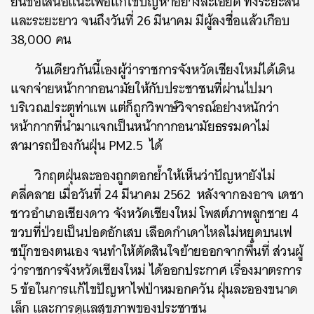
ยื่นข้อเสนอแนะเพื่อแก้ไขปัญหาอย่างละเอียด ทั้งระยะสั้น
และระยะยาว จนถึงวันที่ 26 มีนาคม มีผู้ลงชื่อแล้วเกือบ
38,000 คน
วันเดียวกันนี้เองผู้ว่าราชการจังหวัดเชียงใหม่ได้เดิน
แจกจ่ายหน้ากากอนามัยให้กับประชาชนที่ผ่านไปมา
บริเวณประตูท่าแพ แต่ก็ถูกวิพาษ์วิจารณ์อย่างหนักว่า
หน้ากากที่นำมาแจกเป็นหน้ากากอนามัยธรรมดาไม่
สามารถป้องกันฝุ่น PM2.5 ได้
วิกฤตฝุ่นละอองถูกตอกย้ำให้เห็นว่าปัญหายังไม่
คลี่คลาย เมื่อวันที่ 24 มีนาคม 2562 หลังจากองอาจ เดชา
ชาวอำเภอเชียงดาว จังหวัดเชียงใหม่ โพสต์ภาพลูกชาย 4
ขวบที่ป่วยเป็นปอดอักเสบ เลือดกำเดาไหลไม่หยุดบนเฟ
ซบุ๊กของตนเอง จนทำให้ตัดสินใจย้ายออกจากพื้นที่ ส่วนผู้
ว่าราชการจังหวัดเชียงใหม่ ได้ออกประกาศ เรื่องมาตรการ
5 ข้อในการแก้ไขปัญหาไฟป่าหมอกควัน ฝุ่นละอองขนาด
ค้นหา
เล็ก และการดูแลสุขภาพของประชาชน
SHARE
TWEET
LINE
EMAIL