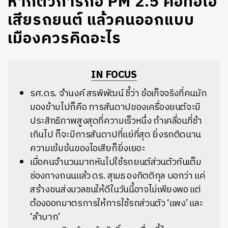
หากตัวการก่อ PM 2.5 คือท่อไอ
เสียรถยนต์ แล้วคนออกแบบ
เมืองควรคิดอะไร
IN FOCUS
รศ.ดร. จำนงค์ สรพิพัฒน์ ชี้ว่า ข้อเท็จจริงที่คนมัก
มองข้ามไปก็คือ การสันดาปของเครื่องยนต์จะมี
ประสิทธิภาพสูงสุดที่ความเร็วหนึ่ง ถ้าเคลื่อนที่ช้า
เกินไป ก็จะมีการสันดาปที่แย่ที่สุด ยิ่งรถติดนาน
ความเข้มข้นของไอเสียก็ยิ่งเยอะ
เมื่อคนจำนวนมากหันไปใช้รถยนต์ส่วนตัวกันเต็ม
ช่องทางถนน
แล้ว ดร. สุเมธ องกิตติกุล บอกว่า แค่
สร้างขนส่งมวลชนให้ดีในวันนี้อาจไม่เพียงพอ แต่
ต้องออกมาตรการให้การใช้รถส่วนตัว ‘แพง’ และ
‘ลำบาก’