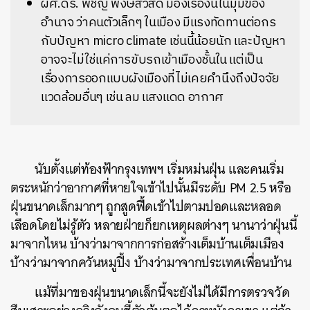
ผศ.ดร. พิชญ์ พงษ์สวัสดิ์
มองเรื่องนี้ในมุมของ
อำนาจ ว่าคนตัวเล็กๆ ในเมือง มีแรงทัดทานต่อกร
กับปัญหา micro climate เช่นนี้น้อยนัก และปัญหา
อาจจะไม่ใช่แค่การขับรถเข้าเมืองชั้นใน แต่เป็น
เรื่องการออกแบบผังเมืองที่ไม่เคยคำนึงถึงปัจจัย
แวดล้อมอื่นๆ เช่น ลม แสงแดด อากาศ
นับตั้งแต่ท้องฟ้ากรุงเทพฯ เริ่มหม่นฝุ่น และคนเริ่ม
ตระหนักว่าอากาศที่หายใจเข้าไปนั้นมีระดับ PM 2.5 หรือ
ฝุ่นขนาดเล็กมากๆ ถูกสูดฟื้ดเข้าไปตามปอดและหลอด
เลือดโดยไม่รู้ตัว หลายฝ่ายก็ยกเหตุผลต่างๆ นานาว่าฝุ่นนี้
มาจากไหน บ้างว่ามาจากการก่อสร้างเต็มบ้านเต็มเมือง
บ้างว่ามาจากควันหมูปิ้ง บ้างว่ามาจากประเทศเพื่อนบ้าน
แม้ที่มาของฝุ่นขนาดเล็กนี้จะยังไม่ได้มีการตรวจวัด