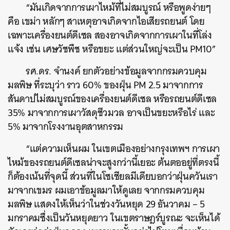
“มันเกิดจากการเผาไหม้ที่ไม่สมบูรณ์ หรือพูดง่ายๆ
คือ เขม่า หลักๆ สาเหตุอาจเกิดจากไอเสียรถยนต์ โดย
เฉพาะเครื่องยนต์ดีเซล สองอาจเกิดจากการเผาในที่โล่ง
แจ้ง เช่น เศษวัชพืช หรือขยะ แต่ส่วนใหญ่จะเป็น PM10”
รศ.ดร. จำนงค์ ยกตัวอย่างข้อมูลจากกรมควบคุม
มลพิษ ที่ระบุว่า ราว 60% ของฝุ่น PM 2.5 มาจากการ
สันดาปไม่สมบูรณ์ของเครื่องยนต์ดีเซล หรือรถยนต์ดีเซล
35% มาจากการเผาวัสดุชีวมวล อาจเป็นขยะหรือไร่ และ
5% มาจากโรงงานอุตสาหกรรม
“แต่ความเห็นผม ในเขตเมืองอย่างกรุงเทพฯ การเผา
ไหม้ของรถยนต์ดีเซลน่าจะสูงกว่านี้เยอะ ต้นตออยู่ที่ตรงนี้
ก็ต้องเน้นที่จุดนี้ ส่วนที่ในโซเชียลมีเดียบอกว่าฝุ่นควันเรา
มาจากเขมร ผมเอาข้อมูลมาให้ดูเลย จากกรมควบคุม
มลพิษ แสดงให้เห็นว่าในช่วงวันหยุด 29 ธันวาคม – 5
มกราคมซึ่งเป็นวันหยุดยาว ในเขตราษฎร์บูรณะ จะเห็นได้