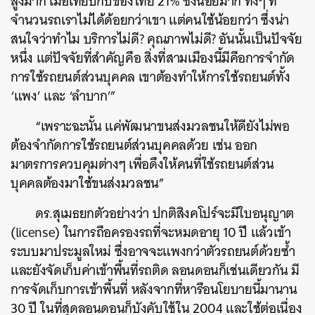
สูงมาก เมื่อเทียบกับของไทย 21% ซึ่งน้อยมาก ทั้งๆ ที่
จำนวนรถเราไม่ได้ด้อยกว่าเขา แต่คนใช้น้อยกว่า ซึ่งน่า
สนใจว่าทำไม บริการไม่ดี? คุณภาพไม่ดี? อันนั้นเป็นปัจจัย
หนึ่ง แต่ปัจจัยที่สำคัญคือ สิ่งที่สามเมืองนี้มีคือการจำกัด
การใช้รถยนต์ส่วนบุคคล เขาต้องทำให้การใช้รถยนต์ทั้ง
‘แพง’ และ ‘ลำบาก’”
ค้นหา
SHARE
TWEET
LINE
EMAIL
“เพราะฉะนั้น แค่พัฒนาขนส่งมวลชนให้ดียังไม่พอ
ต้องจำกัดการใช้รถยนต์ส่วนบุคคลด้วย เช่น ออก
มาตรการควบคุมต่างๆ เพื่อดึงให้คนที่ใช้รถยนต์ส่วน
บุคคลต้องมาใช้ขนส่งมวลชน”
ดร.สุเมธยกตัวอย่างว่า ปกติสิงคโปร์จะมีใบอนุญาต
(license) ในการถือครองรถที่จะหมดอายุ 10 ปี แล้วเข้า
ระบบมาประมูลใหม่ ซึ่งอาจจะแพงกว่าตัวรถยนต์ด้วยซ้ำ
และยังจัดเก็บค่าเข้าพื้นที่รถติด ลอนดอนก็เช่นเดียวกัน มี
การจัดเก็บการเข้าพื้นที่ หลังจากที่หารือนโยบายนี้มานาน
30 ปี ในที่สุดลอนดอนก็บังคับใช้ใน 2004 และใช้ต่อเนื่อง