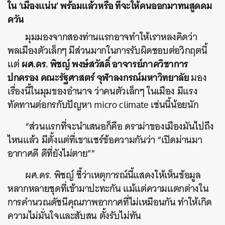
ใน ‘เมืองแน่น’ พร้อมแล้วหรือ ที่จะให้คนออกมาทนสูดดม
ควัน
มุมมองจากสองท่านแรกอาจทำให้เราหลงคิดว่า
พลเมืองตัวเล็กๆ มีส่วนมากในการรับผิดชอบต่อวิกฤตนี้
ผศ.ดร. พิชญ์ พงษ์สวัสดิ์ อาจารย์ภาควิชาการ
แต่
ปกครอง คณะรัฐศาสตร์ จุฬาลงกรณ์มหาวิทยาลัย
มอง
เรื่องนี้ในมุมของอำนาจ ว่าคนตัวเล็กๆ ในเมือง มีแรง
ทัดทานต่อกรกับปัญหา micro climate เช่นนี้น้อยนัก
“ส่วนแรกที่จะนำเสนอก็คือ ดราม่าของเมืองมันไปถึง
ไหนแล้ว มีตั้งแต่ที่เขาแชร์ข้อความกันว่า “เปิดม่านมา
อากาศดี ดีที่ยังไม่ตาย””
ผศ.ดร. พิชญ์ ชี้ว่าเหตุการณ์นี้แสดงให้เห็นข้อมูล
หลากหลายชุดที่เข้ามาปะทะกัน แม้แต่ความแตกต่างใน
การคำนวณดัชนีคุณภาพอากาศที่ไม่เหมือนกัน ทำให้เกิด
ความไม่มั่นใจและสับสน ตั้งรับไม่ทัน