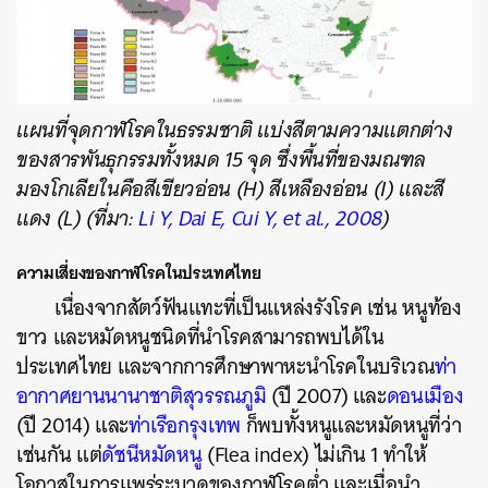
แผนที่จุดกาฬโรคในธรรมชาติ แบ่งสีตามความแตกต่าง
ของสารพันธุกรรมทั้งหมด 15 จุด ซึ่งพื้นที่ของมณฑล
มองโกเลียในคือสีเขียวอ่อน (H) สีเหลืองอ่อน (I) และสี
แดง (L) (ที่มา:
Li Y, Dai E, Cui Y, et al., 2008
)
ความเสี่ยงของกาฬโรคในประเทศไทย
เนื่องจากสัตว์ฟันแทะที่เป็นแหล่งรังโรค เช่น หนูท้อง
ขาว และหมัดหนูชนิดที่นำโรคสามารถพบได้ใน
ประเทศไทย และจากการศึกษาพาหะนำโรคในบริเวณ
ท่า
อากาศยานนานาชาติสุวรรณภูมิ
(ปี 2007) และ
ดอนเมือง
(ปี 2014) และ
ท่าเรือกรุงเทพ
ก็พบทั้งหนูและหมัดหนูที่ว่า
เช่นกัน แต่
ดัชนีหมัดหนู
(Flea index) ไม่เกิน 1 ทำให้
โอกาสในการแพร่ระบาดของกาฬโรคต่ำ และเมื่อนำ