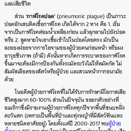
และเสียชีวิต
กาฬโรคปอด’
ส่วน ‘
(pneumonic plague) เป็นภาวะ
ปอดอักเสบติดเชื้อกาฬโรค เกิดได้จาก 2 ทาง คือ 1. เริ่ม
จากเป็นกาฬโรคต่อมน้ำเหลืองก่อน แล้วลุกลามไปยังปอด
หรือ 2. สูดหายใจเอาเชื้อเข้าไปในปอดโดยตรง มักเป็น
ละอองฝอยจากการไอจามของผู้ป่วยคนก่อนหน้า หรือผง
อาวุธชีวภาพ (ถ้ามี) ดังนั้นหากเกิดการระบาดของกาฬโรค
ขึ้นมาจะต้องมีการป้องกันทั้งระมัดระวังไม่ให้หมัดกัด ไม่
สัมผัสเลือดของสัตว์หรือผู้ป่วย และสวมหน้ากากอนามัย
ด้วย
ในอดีตผู้ป่วยกาฬโรคที่ไม่ได้รับการรักษามีโอกาสเสีย
ชีวิตสูงมาก 60-100% ส่วนในปัจจุบัน ขอยกตัวอย่างที่
อเมริกาซึ่งมีรายงานผู้ป่วยกาฬโรคทุกปีจากพื้นที่ชนบทฝั่ง
ตะวันตก (เพราะเป็นพื้นที่ป่าและทุ่งหญ้าที่มีสัตว์ฟันแทะ
หลายชนิดอาศัยอยู่) โดยตั้งแต่ปี 2000-2017 พบ
ผู้ป่วย