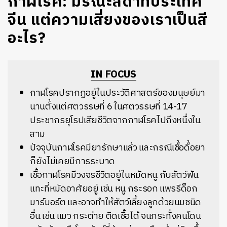
กาฬโรค: มรณะสีดำที่ประเทศ
จีน แต่ความเสี่ยงของเราเป็นสี
อะไร?
IN FOCUS
กาฬโรคปรากฏอยู่ในประวัติศาสตร์ของมนุษย์มา
นานตั้งแต่ศตวรรษที่ 6 ในศตวรรษที่ 14-17
ประชากรยุโรปเสียชีวิตจากกาฬโรคไปถึงหนึ่งใน
สาม
ปัจจุบันกาฬโรคมียารักษาแล้ว และกรณีเชื้อดื้อยา
ก็ยังไม่เคยมีการระบาด
เชื้อกาฬโรคมีวงจรชีวิตอยู่ในหมัดหนู กับสัตว์ฟัน
แทะที่หมัดอาศัยอยู่ เช่น หนู กระรอก แพรรีด็อก
มาร์มอร์ต และอาจทำให้สัตว์เลี้ยงลูกด้วยนมชนิด
อื่น เช่น แมว กระต่าย ติดเชื้อได้ จนกระทั่งคนโดน