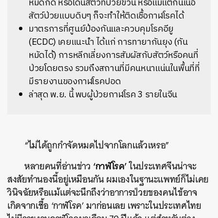
หมัดกัด หรือโดนสัตว์ที่ป่วยข่วน หรือแม้แต่กินเนื้อ
สัตว์ป่วยแบบดิบๆ ก็จะทำให้ติดเชื้อกาฬโรคได้
มาตรการที่ศูนย์ป้องกันและควบคุมโรคอียู
(ECDC) เคยแนะนำ ได้แก่ การทายากันยุง (กัน
หมัดได้) การหลีกเลี่ยงการสัมผัสกับสัตว์หรือคนที่
ป่วยโดยตรง รวมถึงสถานที่มีคนหนาแน่นในพื้นที่ที่
มีรายงานของกาฬโรคปอด
ล่าสุด พ.ย. นี้ พบผู้ป่วยกาฬโรค 3 รายในจีน
“ไม่ได้ถูกกำจัดหมดไปจากโลกแล้วเหรอ”
‘กาฬโรค’
หลายคนที่อ่านข่าว
ในประเทศจีนน่าจะ
สงสัยทำนองนี้อยู่เหมือนกัน ผมเองในฐานะแพทย์ก็ไม่เคย
วินิจฉัยหรือแม้แต่จะนึกถึงว่าอาการป่วยของคนไข้อาจ
เกิดจากเชื้อ ‘กาฬโรค’ มาก่อนเลย เพราะในประเทศไทย