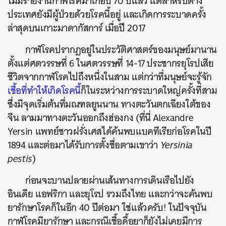
ไม่มีรายงานกาฬโรคมาเกือบ 70 ปีแล้ว แต่สำหรับต่าง
ประเทศยังมีผู้ป่วยด้วยโรคนี้อยู่ และเกิดการระบาดครั้ง
ล่าสุดบนเกาะมาดากัสการ์ เมื่อปี 2017
กาฬโรคปรากฏอยู่ในประวัติศาสตร์ของมนุษย์มานาน
ตั้งแต่ศตวรรษที่ 6 ในศตวรรษที่ 14-17 ประชากรยุโรปเสีย
ชีวิตจากกาฬโรคไปถึงหนึ่งในสาม แต่กว่าที่มนุษย์จะรู้จัก
เชื้อที่ทำให้เกิดโรคนี้
ก็ในระหว่างการระบาดใหญ่ครั้งที่สาม
ซึ่งมีจุดเริ่มต้นที่มณฑลยูนนาน ทางตะวันตกเฉียงใต้ของ
จีน ลามมาทางตะวันออกถึงฮ่องกง (ที่นี่ Alexandre
Yersin แพทย์ชาวฝรั่งเศสได้ค้นพบแบคทีเรียก่อโรคในปี
1894 และต่อมาได้รับการตั้งชื่อตามเขาว่า
Yersinia
pestis
)
ก่อนจะบานปลายผ่านเส้นทางการเดินเรือไปยัง
อินเดีย แอฟริกา และยุโรป รวมถึงไทย และกว่าจะค้นพบ
ยารักษาโรคก็ในอีก 40 ปีต่อมา ใช่แล้วครับ! ในปัจจุบัน
กาฬโรคมียารักษา และกรณีเชื้อดื้อยาก็ยังไม่เคยมีการ