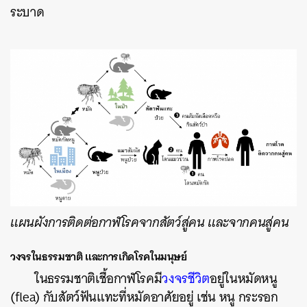
ระบาด
แผนผังการติดต่อกาฬโรคจากสัตว์สู่คน และจากคนสู่คน
วงจรในธรรมชาติ และการเกิดโรคในมนุษย์
ในธรรมชาติเชื้อกาฬโรคมี
วงจรชีวิต
อยู่ในหมัดหนู
(flea) กับสัตว์ฟันแทะที่หมัดอาศัยอยู่ เช่น หนู กระรอก