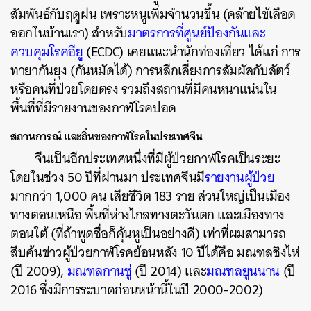
สัมพันธ์กับฤดูฝน เพราะหนูเพิ่มจำนวนขึ้น (คล้ายไข้เลือด
ออกในบ้านเรา) สำหรับ
มาตรการที่ศูนย์ป้องกันและ
ควบคุมโรคอียู
(ECDC) เคยแนะนำนักท่องเที่ยว ได้แก่ การ
ทายากันยุง (กันหมัดได้) การหลีกเลี่ยงการสัมผัสกับสัตว์
หรือคนที่ป่วยโดยตรง รวมถึงสถานที่มีคนหนาแน่นใน
พื้นที่ที่มีรายงานของกาฬโรคปอด
สถานการณ์ และถิ่นของกาฬโรคในประเทศจีน
จีนเป็นอีกประเทศหนึ่งที่มีผู้ป่วยกาฬโรคเป็นระยะ
โดยในช่วง 50 ปีที่ผ่านมา ประเทศจีนมี
รายงานผู้ป่วย
มากกว่า 1,000 คน เสียชีวิต 183 ราย ส่วนใหญ่เป็นเมือง
ทางตอนเหนือ พื้นที่ห่างไกลทางตะวันตก และเมืองทาง
ตอนใต้ (ที่ถ้าพูดชื่อก็คุ้นหูเป็นอย่างดี) เท่าที่ผมสามารถ
สืบค้นข่าวผู้ป่วยกาฬโรคย้อนหลัง 10 ปีได้คือ มณฑลชิงไห่
(ปี 2009),
มณฑลกานซู่
(ปี 2014) และ
มณฑลยูนนาน
(ปี
2016 ซึ่งมีการระบาดก่อนหน้านี้ในปี 2000-2002)