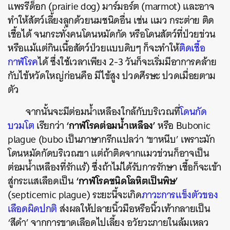
แพรรีด็อก (prairie dog) มาร์มอร์ต (marmot) และอาจ
ทำให้สัตว์เลี้ยงลูกด้วยนมชนิดอื่น เช่น แมว กระต่าย ติด
เชื้อได้ จนกระทั่งคนโดนหมัดกัด หรือโดนสัตว์ที่ป่วยข่วน
หรือแม้แต่กินเนื้อสัตว์ป่วยแบบดิบๆ ก็จะทำให้
ติดเชื้อ
กาฬโรค
ได้ ซึ่งใช้เวลาเพียง 2-3 วันก็จะเริ่มมีอาการคล้าย
กับไข้หวัดใหญ่ก่อนคือ มีไข้สูง ปวดศีรษะ ปวดเมื่อยตาม
ตัว
จากนั้นจะมีต่อมน้ำเหลืองใกล้กับบริเวณที่
โดนกัด
‘กาฬโรคต่อมน้ำเหลือง’
บวมโต
เรียกว่า
หรือ Bubonic
plague (bubo เป็นภาษากรีกแปลว่า ‘ขาหนีบ’ เพราะมัก
โดนหมัดกัดบริเวณขา แต่ถ้าติดจากแมวข่วนก็อาจเป็น
ต่อมน้ำเหลืองที่รักแร้) ซึ่งถ้าไม่ได้รับการรักษา เชื้อก็จะเข้า
‘กาฬโรคชนิดโลหิตเป็นพิษ’
สู่กระแสเลือดเป็น
(septicemic plague) ระยะนี้จะเกิด
ภาวะการแข็งตัวของ
เลือดผิดปกติ
ส่งผลให้ปลายนิ้วมือหรือนิ้วเท้ากลายเป็น
‘สีดำ’ จากการขาดเลือดไปเลี้ยง อวัยวะภายในล้มเหลว