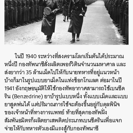
ในปี 1940 ระหว่างที่สงครามโลกเริ่มต้นได้ประมาณ
หนึ่งปี กองทัพนาซีสั่งผลิตเพอร์วิตินจำนวนมหาศาล และ
ส่งยากว่า 35 ล้านเม็ดไปให้กับนายทหารที่อยู่แนวหน้า
บ้างก็มาในรูปแบบยาเม็ดในแท่งช็อกโกแลต ต่อมาในปี
1941 อังกฤษอนุมัติให้ใช้กองทัพอากาศสามารถใช้เบนซีด
ริน (Benzedrine) ยาบ้ารูปแบบหนึ่ง
ทั้งแบบเม็ดและแบบ
ยาสูดพ่นได้ แต่ปริมาณการใช้จะต้องขึ้นอยู่กับดุลพินิจ
ค้นหา
ของเจ้าหน้าที่ทางการแพทย์ ท้ายที่สุดกองทัพฝั่ง
SHARE
TWEET
LINE
EMAIL
สัมพันธมิตรก็ผลิตยาเสพติดประเภทเบนซีดรินเพื่อแจก
จ่ายให้กับทหารตัวเองมีแรงสู้กับกองทัพนาซี