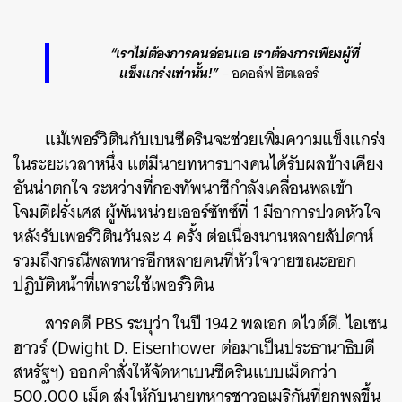
“เราไม่ต้องการคนอ่อนแอ เราต้องการเพียงผู้ที่
แข็งแกร่งเท่านั้น!”
– อดอล์ฟ ฮิตเลอร์
แม้เพอร์วิตินกับเบนซีดรินจะช่วยเพิ่มความแข็งแกร่ง
ในระยะเวลาหนึ่ง แต่มีนายทหารบางคนได้รับผลข้างเคียง
อันน่าตกใจ ระหว่างที่กองทัพนาซีกำลังเคลื่อนพลเข้า
โจมตีฝรั่งเศส ผู้พันหน่วยเออร์ซัทซ์ที่ 1 มีอาการปวดหัวใจ
หลังรับเพอร์วิตินวันละ 4 ครั้ง ต่อเนื่องนานหลายสัปดาห์
รวมถึงกรณีพลทหารอีกหลายคนที่หัวใจวายขณะออก
ปฏิบัติหน้าที่เพราะใช้เพอร์วิติน
สารคดี PBS ระบุว่า ในปี 1942 พลเอก ดไวต์ดี. ไอเซน
ฮาวร์ (Dwight D. Eisenhower ต่อมาเป็นประธานาธิบดี
สหรัฐฯ) ออกคำสั่งให้จัดหาเบนซีดรินแบบเม็ดกว่า
500,000 เม็ด ส่งให้กับนายทหารชาวอเมริกันที่ยกพลขึ้น