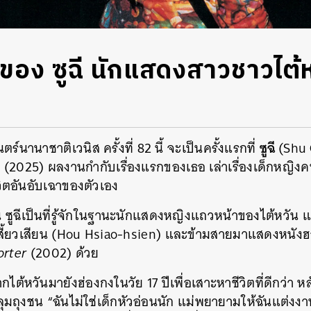
อง ซูฉี นักแสดงสาวชาวไต้หว
ซูฉี
นานาชาติเวนิส ครั้งที่ 82 นี้ จะเป็นครั้งแรกที่
(Shu
l
(2025) ผลงานกำกับเรื่องแรกของเธอ เล่าเรื่องเด็กหญิงคน
ิตอันอับเฉาของตัวเอง
ูฉีเป็นที่รู้จักในฐานะนักแสดงหญิงแถวหน้าของไต้หวัน แล
สี้ยวเสียน (Hou Hsiao-hsien) และข้ามสายมาแสดงหนังฮอ
orter
(2002) ด้วย
กไต้หวันมายังฮ่องกงในวัย 17 ปีเพื่อเสาะหาชีวิตที่ดีกว่า
ถุงชน “ฉันไม่ใช่เด็กหัวอ่อนนัก แม่พยายามให้ฉันแต่งงาน