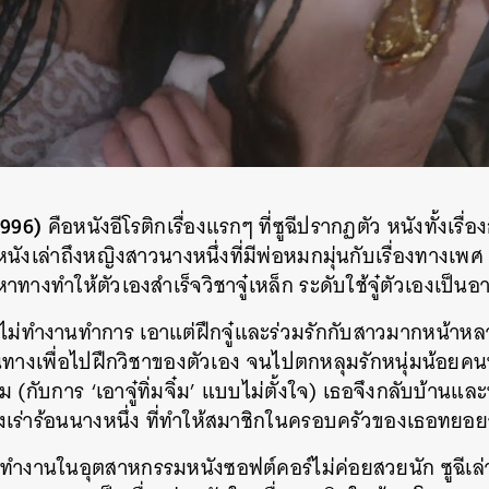
SHARE
TWEET
LINE
EMAIL
1996)
คือหนังอีโรติกเรื่องแรกๆ ที่ซูฉีปรากฏตัว หนังทั้งเรื่องก
นังเล่าถึงหญิงสาวนางหนึ่งที่มีพ่อหมกมุ่นกับเรื่องทางเ
ทางทำให้ตัวเองสำเร็จวิชาจู๋เหล็ก ระดับใช้จู๋ตัวเองเป็นอา
งไม่ทำงานทำการ เอาแต่ฝึกจู๋และร่วมรักกับสาวมากหน้าหลา
นทางเพื่อไปฝึกวิชาของตัวเอง จนไปตกหลุมรักหนุ่มน้อยคนหน
ับการ ‘เอาจู๋ทิ่มจิ๋ม’ แบบไม่ตั้งใจ) เธอจึงกลับบ้านแ
เร่าร้อนนางหนึ่ง ที่ทำให้สมาชิกในครอบครัวของเธอทยอย
ำงานในอุตสาหกรรมหนังซอฟต์คอร์ไม่ค่อยสวยนัก ซูฉีเล่