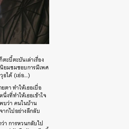
็ตะบี้ตะบันเล่าเรื่อง
พศ นิยมชมชอบการมีเพศ
วุธได้ (เอ่อ…)
ยตา ทำให้เธอเบื่อ
ึ่งที่ทำให้เธอเข้าใจ
ละพบว่า คนในบ้าน
จากไปอย่างลึกลับ
าว่า การหวนกลับไป