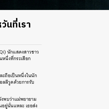
ันที่เรา
 Qi) นักแสดงสาวชาว
หนึ่งที่กระเสือก
ะถือเป็นหนึ่งในนัก
ลลีวูดด้วยการรับ
 หลังพบว่าแม่พยายาม
อยู่นั่นแหละ เธอส่ง