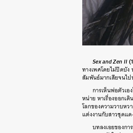
Sex and Zen II
(
ทางเพศโดยไม่ปิดบัง ห
สัมพันธ์มากเสียจนไปหา
การเห็นพ่อตัวเอ
หน่าย หาเรื่องออกเดิ
โลกของความวาบหวาม (ก
แต่งงานกับสาวชุดแดง
บทลงเอยของการท