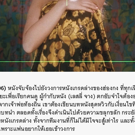
96)
หนังจับจ้องไปยังวงการหนังเกรดล่างของฮ่องกง ที่ทุกเร
ะเพื่อเรียกคนดู ผู้กำกับหนัง (เลสลี่ จาง) ตกอับจำใจต้องอ
นจากเจ้าพ่อท้องถิ่น เขาต้องเขียนบทหนังสุดหวิวกับเงื่อนไข
ับบทนำ ตลอดทั้งเรื่องจึงดำเนินไปด้วยความขลุกขลัก กระอัก
ำหนังเกรดล่าง ทั้งจากทีมงานที่ก็ไม่ได้มีใจจะสู้เท่าไร และ
เพราะแฟนอยากให้เธอเข้าวงการ