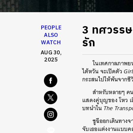
3 ทศวรรษข
PEOPLE
ALSO
รัก
WATCH
AUG 30,
2025
ในเทศกาลภาพยนตร์
ไต้หวัน จะเปิดตัว
Gir
กระสนไปให้พ้นจากชีว
สำหรับหลายๆ คน ซ
แสดงคู่บุญของ โหว เ
บทนำใน
The Transp
ซูฉีออกเดินทางจา
จับเธอแต่งงานแบบคลุม