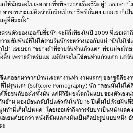
กให้ฉันลองไปเจอเขาเพื่อพิจารณาเรื่องชีวิตคู่” เธอเล่า “ไม่
 อาจเพราะแม่คิดว่านักบินเป็นอาชีพที่มั่นคง แถมเขาก็เป็น
ู่ที่ดีละมั้ง”
ื่องส่วนตัวของเธอกับสื่อนัก จะมีก็เพียงในปี 2009 ที่เธอเล่
มสัมพันธ์ที่ไม่ได้ราบรื่นนักระหว่างเธอกับแม่ “ฉันไม่ใช่เด
ซ้ำไป” เธอบอก “อย่างถ้าพี่ชายฉันทำแก้วแตก พ่อแม่จะโทษ
้งสิ้น เพราะสำหรับแม่ แม้ฉันจะไม่ใช่คนทำแก้วแตก แต่ฉันก็ผ
ี้ ซูฉีแค่ออกมาจากบ้านและหางานทำ งานแรกๆ ของซูฉีคือง
ี่ไม่รุนแรง (Softcore Pornography) นัก “ตอนนั้นไม่ได้
ดื้อชนกับอะไรทั้งนั้น แค่มีวิธีมองโลกในแบบของตัวเองน่ะ”
กันข้าม มองย้อนกลับไปแล้วฉันในวัย 18 ปีเต็มไปด้วยฝันที่
นทำนี่เต็มไปหมด” โดยเธอเล่าถึงการรับบทเป็นหนังแสดง
เอเยนต์บอกว่า หนังที่ฉันแสดงมันเป็นศิลปะรูปแบบหนึ่ง อัน
ละ