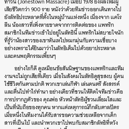
ทาวน์ (Jonestown Massacre) เมื่อปี 1978 ยังผลให้มีผู้
เสียชีวิตกว่า 900 ราย หนังว่าด้วยทีมข่าวออกเดินทางไป
ยังลัทธิประหลาดที่ตั้งในหมู่บ้านแห่งหนึ่ง เนื่องจาก แคโร
ลีน น้องสาวที่เพิ่งหายขาดจากการติดต่อของ แพทริก
สมาชิกในทีมข่าวเข้าไปอยู่ในลัทธินี้ แพทริกไม่สบายใจนัก
ที่รู้ว่าน้องสาวของเขาหันเหไปหมกมุ่นกับความเชื่อบาง
อย่างเพราะได้ยินมาว่าในลัทธิเต็มไปด้วยยาประหลาด
และคนพฤติกรรมเพี้ยนๆ
อย่างไรก็ดี ดูเหมือนข้อสันนิษฐานของแพทริกและทีม
งานจะไม่ถูกเสียทีเดียว เมื่อในสังคมในลัทธิดูสุขสงบ ผู้คน
ใช้ชีวิตกันตามปกติ พวกเขาเล่นกีฬา เล่นดนตรี สังสรรค์
และตื่นไปทำไร่ทำนา อย่างเดียวที่ชวนให้ติดใจทีมข่าวคือ
การปรากฏตัวของ คุณพ่อ หัวหน้าลัทธิผู้ชวนเลื่อมใสและ
เป็นที่นับถือของทุกคน หากแต่เหตุการณ์ก็กลับตาลปัตร
เมื่อหนึ่งในทีมงานได้รับสารขอความช่วยเหลือจากเด็ก
สาวที่เป็นใบ้ และนำพวกเขาไปพบกับสมาชิกลัทธิที่หวัง