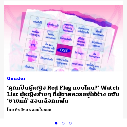
Gender
‘คุณเป็นผู้หญิง Red Flag แบบไหน?’ Watch
List ผู้หญิงร้ายๆ ที่ผู้ชายควรอยู่ให้ห่าง ฉบับ
‘ชายแท้’ สอนเลือกแฟน
โดย ศิรอักษร จอมใบหยก