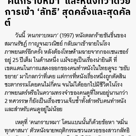
‘คนกราบหมา’ และหนังที่ว่าด้วย
การเข้า ‘ลัทธิ’ สุดคลั่งและสุดคัล
ต์
วันนี้
‘คนกราบหมา’
(1997) หนังตลกร้ายขันขื่นของ
สมานรัชฎ์ กาญจนะวณิชย์ กลับมาเข้าฉายในโรง
ภาพยนตร์อีกครั้ง หลังต้องโทษห้ามฉายจากกองเซนเซอร์
อยู่ 25 ปีเต็ม ในด้านหนึ่ง แม้จะดูเป็นเรื่องน่ายินดี ที่
เขตแดนในการแสดงออกของคนทำหนังในไทยดูจะ ‘ขยับ
ขยาย’ มาไกลกว่าที่เคย แต่การที่หนังเรื่องหนึ่งถูกตัดสิน
ชะตากรรมโดยคนไม่กี่คน จนไม่ได้ออกไปมีชีวิตในโรง
ภาพยนตร์หรือในความทรงจำของคนดูที่ไหนอยู่นานกว่า
2 ทศวรรษ ก็ยังเป็นเรื่องชวนเจ็บช้ำทั้งสำหรับคนทำหนัง
และสำหรับคนดูอยู่ไม่น้อย
เหตุที่ ‘คนกราบหมา’ โดนแบนนั้นก็ด้วยข้อหา ‘หมิ่น
ทุกศาสนา’ ตัวหนังฉายพฤติกรรมชวนเหวอของสาวกลัทธิ