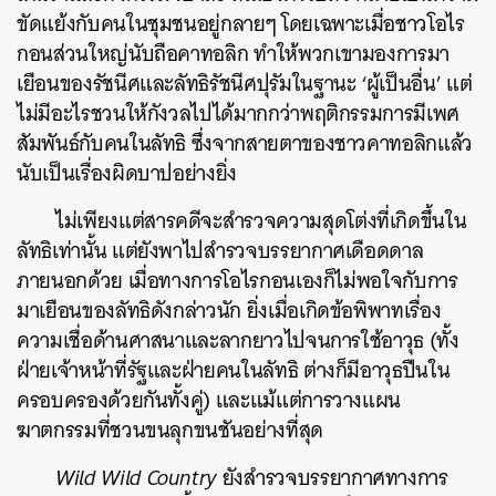
ขัดแย้งกับคนในชุมชนอยู่กลายๆ โดยเฉพาะเมื่อชาวโอไร
กอนส่วนใหญ่นับถือคาทอลิก ทำให้พวกเขามองการมา
เยือนของรัชนีศและลัทธิรัชนีศปุรัมในฐานะ ‘ผู้เป็นอื่น’ แต่
ไม่มีอะไรชวนให้กังวลไปได้มากกว่าพฤติกรรมการมีเพศ
สัมพันธ์กับคนในลัทธิ ซึ่งจากสายตาของชาวคาทอลิกแล้ว
นับเป็นเรื่องผิดบาปอย่างยิ่ง
ไม่เพียงแต่สารคดีจะสำรวจความสุดโต่งที่เกิดขึ้นใน
ลัทธิเท่านั้น แต่ยังพาไปสำรวจบรรยากาศเดือดดาล
ภายนอกด้วย เมื่อทางการโอไรกอนเองก็ไม่พอใจกับการ
มาเยือนของลัทธิดังกล่าวนัก ยิ่งเมื่อเกิดข้อพิพาทเรื่อง
ความเชื่อด้านศาสนาและลากยาวไปจนการใช้อาวุธ (ทั้ง
ฝ่ายเจ้าหน้าที่รัฐและฝ่ายคนในลัทธิ ต่างก็มีอาวุธปืนใน
ครอบครองด้วยกันทั้งคู่) และแม้แต่การวางแผน
ฆาตกรรมที่ชวนขนลุกขนชันอย่างที่สุด
Wild Wild Country
ยังสำรวจบรรยากาศทางการ