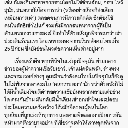
เช่น ก้มลงกินอาหารจากชามโดยไม่ใช้ช้อนส้อม, กราบไหว้
สุนัข, สนทนากันโดยการเห่า (หรืออย่างน้อยก็ส่งเสียง
เหมือนการเห่า) ตลอดจนการมีภาวะติดสัด ซึ่งต้องใช้
คนในลัทธิเข้าไปแก้ รวมทั้งมีฉากสนทนาจากผู้ที่เป็น
ตัวแทนของวงการสงฆ์ ยิ่งทำให้ตัวหนังถูกพิจารณาว่าเล่า
ประเด็นร้อนแรง โดยเฉพาะมองจากบริบทสังคมไทยเมื่อ
25 ปีก่อน ซึ่งยังอ่อนไหวต่อความเห็นต่างอยู่มาก
เรื่องเศร้าคือ หากพินิจในแง่มุมปัจจุบัน ท่ามกลาง
ข่าวของผู้นำความเชื่อวัยเยาว์, เจ้าแม่คลื่นพลัง, ร่างทรง
และจอมเวทย์ต่างๆ ดูเหมือนว่าสังคมไทยในปัจจุบันก็ยังดู
ไปไม่พ้นจากอาศรมใน ‘คนกราบหมา’ นัก ทว่าตัวหนังก็ไม่
ได้มีน้ำเสียงโจมตีด่าทอความเชื่ออันหลากหลายแต่อย่าง
ใด ตรงกันข้าม มันกลับมีน้ำเสียงเข้าอกเข้าใจและปลอบ
ประโลมความเคว้งคว้าง ไร้หลักยึดของผู้คนในโลก
ทุนนิยมที่ถูกเร่งเร้าทุกทาง และคายพิษออกมาเป็นการหัน
หน้ามาศรัทธาบางอย่าง ที่เชื่อว่าจะทำให้เราหลุดพ้นจาก