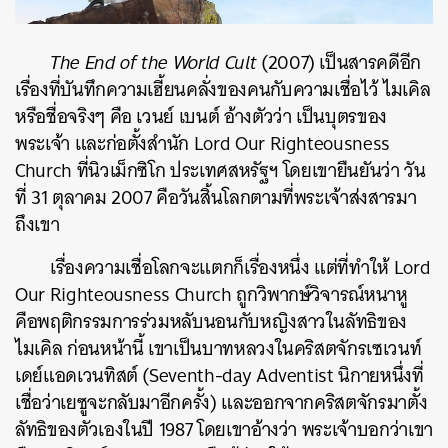
The End of the World Cult
(2007) เป็นสารคดีอีก
เรื่องที่บันทึกความเฮี้ยนคลั่งของคนกับความเชื่อไว้ ไมเคิล
หรือชื่อจริงๆ คือ เวนย์ เบนต์ อ้างตัวว่า เป็นบุตรของ
พระเจ้า และก่อตั้งสำนัก Lord Our Righteousness
Church ที่นิวเม็กซิโก ประเทศสหรัฐฯ โดยเขายืนยันว่า วัน
ที่ 31 ตุลาคม 2007 คือวันสิ้นโลกตามที่พระเจ้าส่งสารมา
ถึงเขา
เรื่องความเชื่อโลกจะแตกก็เรื่องหนึ่ง แต่ที่ทำให้ Lord
Our Righteousness Church ถูกวิพากษ์วิจารณ์หนาหู
ค้นหา
คือพฤติกรรมการร่วมหลับนอนกับหญิงสาวในลัทธิของ
SHARE
TWEET
LINE
EMAIL
ไมเคิล ก่อนหน้านี้ เขาเป็นบาทหลวงในคริสตจักรเซเวนท์
เดย์แอดเวนทิสต์ (Seventh-day Adventist นิกายหนึ่งที่
เชื่อว่าเยซูจะกลับมาอีกครั้ง) และออกจากคริสตจักรมาตั้ง
ลัทธิของตัวเองในปี 1987 โดยเขาอ้างว่า พระเจ้าบอกว่าเขา