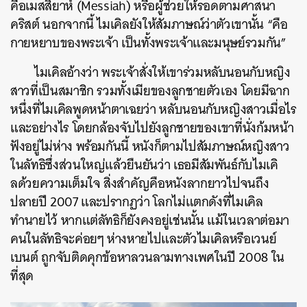
คือเมสสิยาห์ (Messiah) หรือผู้ช่วยให้รอดตามศาสนา
คริสต์ นอกจากนี้ ไมเคิลยังให้สัมภาษณ์ว่าตัวเขานั้น “คือ
กายหยาบของพระเจ้า เป็นทั้งพระเจ้าและมนุษย์รวมกัน”
ไมเคิลอ้างว่า พระเจ้าสั่งให้เขาร่วมหลับนอนกับหญิง
สาวที่เป็นสมาชิก รวมทั้งเมียของลูกชายตัวเอง โดยมีฉาก
หนึ่งที่ไมเคิลพูดหน้าตาเฉยว่า หลับนอนกับหญิงสาวเมื่อไร
และอย่างไร โดยกล้องจับไปยังลูกชายของเขาที่นั่งก้มหน้า
ฟังอยู่ไม่ห่าง พร้อมกันนี้ หนังก็ตามไปสัมภาษณ์หญิงสาว
ในลัทธิซึ่งส่วนใหญ่แล้วยืนยันว่า เธอมีสัมพันธ์กับไมเคิ
ลด้วยความเต็มใจ สิ่งสำคัญคือหนังลากยาวไปจนถึง
ปลายปี 2007 และปรากฏว่า โลกไม่แตกดังที่ไมเคิล
ทำนายไว้ หากแต่ลัทธิก็ยังคงอยู่เช่นนั้น แม้ในเวลาต่อมา
คนในลัทธิจะค่อยๆ ห่างหายไปและตัวไมเคิลหรือเวนย์
เบนต์ ถูกจับติดคุกข้อหาลวนลามทางเพศในปี 2008 ใน
ที่สุด