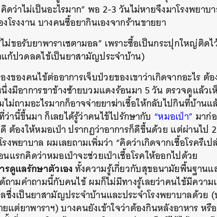
“คิดว่าไม่เป็นอะไรมาก” พอ 2-3 วันไม่หายจึงมาโรงพยา
งโรงงาน บางคนซื้อยากินเองจากร้านขายยา
ม่ขอรับยาพาราเซตามอล” เพราะซื้อเป็นกระปุกใหญ่ติดไว้ที่
ยาแก้ปวดลดไข้เป็นยาสามัญประจำบ้าน)
มองของคนไข้ต่ออาการเจ็บป่วยของเขาว่าเกิดจากอะไร ต้อ
นึ่งมีอาการขาข้างซ้ายบวมแดงร้อนมา 5 วัน ตรวจดูแล้วเห็
ผมไม่ถามอะไรมากก็อาจจ่ายยาฆ่าเชื้อให้กลับไปกินที่บ้านแล
่านี้ขึ้นมา ก็เลยได้รู้ว่าคนไข้ไปรักษากับ
“หมอเป่า”
มาก่อ
่ดี ต้องให้หมอเป่า ปรากฏว่าอาการก็ดีขึ้นด้วย แต่ผ่านไป 
รงพยาบาล ผมเลยถามเพิ่มว่า “คิดว่าเกิดจากเชื้อโรครึเปล่า
ตอนแรกคิดว่าหมอเป่าจะช่วยเป่าเชื้อโรคให้ออกไปด้วย
ารดูแลรักษาตัวเอง
ทั้งความรู้เกี่ยวกับสุขอนามัยพื้นฐา
่ได้ถามคำถามนี้กับคนไข้ ผมก็ไม่มีทางรู้เลยว่าคนไข้มีความเ
ลซึ่งเป็นยาสามัญประจำบ้านและประจำโรงพยาบาลด้วย (
่ายแต่ยาพาราฯ) บางคนยังเข้าใจว่าต้องกินหลังอาหาร หรือ