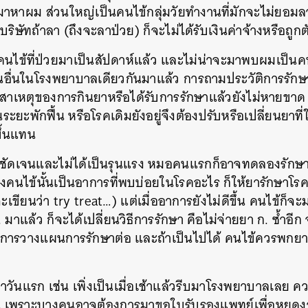
เลยมาหาผม ส่วนใหญ่เป็นคนไข้กลุ่มวัยทำงานที่มักจะไม่ยอ
ิษัทถ้าลา (ถึงจะลาป่วย) ก็จะไม่ได้รับเงินค่าจ้างหรือถูกต
ือคนไข้ที่ป่วยมาเป็นสัปดาห์แล้ว และไม่น่าจะมาพบผมเป็
อื่นในโรงพยาบาลเดียวกันมาแล้ว การถามประวัติการรักษากั
สาเหตุของการกินยาหรือได้รับการรักษาแล้วยังไม่หายขาด อ
ระยะพักฟื้น หรือโรคเดิมยังอยู่จึงต้องปรับหรือเปลี่ยนยาที่
ขึ้นแทน
ไม่ชัดเจนและไม่ได้เป็นรุนแรง หมอคนแรกก็อาจทดลองรัก
งคนไข้นั้นเป็นอาการที่พบบ่อยในโรคอะไร ก็ให้ยารักษาโรค
ะเขียนว่า try treat…) แต่เมื่ออาการยังไม่ดีขึ้น คนไข้ก็
มาแล้ว ก็จะได้เปลี่ยนวิธีการรักษา คือไม่จ่ายยา ก. ซ้ำอีก
การวางแผนการรักษาต่อ และถ้าเป็นไปได้ คนไข้ควรพกยาที่
าวันแรก เช่น เพิ่งเป็นเมื่อเช้าแล้วรีบมาโรงพยาบาลเลย ควา
 เพราะบางคนอาจต้องการมาขอใบรับรองแพทย์เพื่อหยุดงาน
นหา