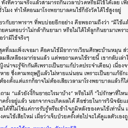
ทั้งที่ความจริงแล้วสามารถกินเวลาปวดหรือมีไข้ได้เลย เพ
ั่วโมง ทำให้ตอนมาโรงพยาบาลคนไข้ก็ยังวัดได้ไข้สูงอยู่
่ยวกับยาพาราฯ ที่พบบ่อยอีกอย่าง คือพอถามถึงว่า “มีไข้แ
ายคนตอบว่าไม่กล้ากินยามา หรือไม่ได้ให้ลูกกินยามาเพราะ
อว่ามีไข้จริงๆ
สุดที่ผมเพิ่งเจอมา คือคนไข้มีอาการเวียนศีรษะบ้านหมุน ส
ลมสีเหลืองมาก่อนแล้ว แต่พอถามคนไข้รายนี้ เขากลับเล่าให้
ิงน่าจะรู้จักกันดีเพราะเป็นยาแก้ปวดประจำเดือน) เนื่อง
้ไม่หาย ซึ่งตามทฤษฎีแล้วไม่หายแน่นอน เพราะเป็นยาแก้อัก
้องตั้งแต่แรกก็อาจไม่ต้องเสียเวลามาโรงพยาบาลแล้วก็ได
ำถาม “แล้วยังงี้กินยาอะไรมาบ้าง” หรือไม่ก็ “ไปรักษาที่ไห
ครั้งอยู่แล้ว นอกจากจะเกิดผลได้ คือช่วยในการวินิจฉัยแ
ได้ที่ไม่ใช่แค่การรับรู้หรือเข้าใจภูมิหลังของคนไข้เท่านั้น 
องคนไข้เสียใหม่ เผื่อว่าเจ็บป่วยครั้งต่อไปจะได้ดูแลตัวเ