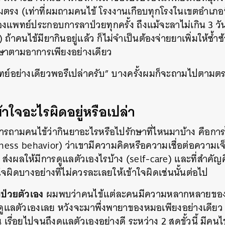
รง (เท่าที่ผมถามคนไข้ โรงงานเกือบทุกโรงในเขตอำเภอที่
SHARE
TWEET
LINE
EMAIL
แพทย์ประกอบการลาป่วยทุกครั้ง ถึงแม้จะลาไม่เกิน 3 ว
 ถ้าคนไข้มียากินอยู่แล้ว ก็ไม่จำเป็นต้องจ่ายยาเพิ่มให้ซ้
กษาตามอาการเพียงอย่างเดียว
ย์อย่างเดียวพอรึเปล่าครับ” บางครั้งผมก็จะถามไปตามตรง
้าใจอะไรผิดอยู่หรือเปล่า
ถามคนไข้ว่ากินยาอะไรหรือไปรักษาที่ไหนมาบ้าง คือการ
lness behavior) ว่าเขามีความคิดหรือความเชื่อต่อความเจ
) ส่งผลให้มีการดูแลตัวเองไรบ้าง (self-care) และที่สำคัญ
ผิดบางอย่างที่ไม่ควรละเลยให้เข้าใจผิดเช่นนั้นต่อไป
ป่วยตัวเอง
ผมพบว่าคนไข้แต่ละคนมีความหลากหลายของ 
ด้ดูแลตัวเองเลย หวังจะมาพึ่งพายาของหมอเพียงอย่างเดียว เช
 เรื่อยไปจนถึงดูแลตัวเองอย่างดี ระหว่าง 2 สุดขั้วนี้ มีคนไ