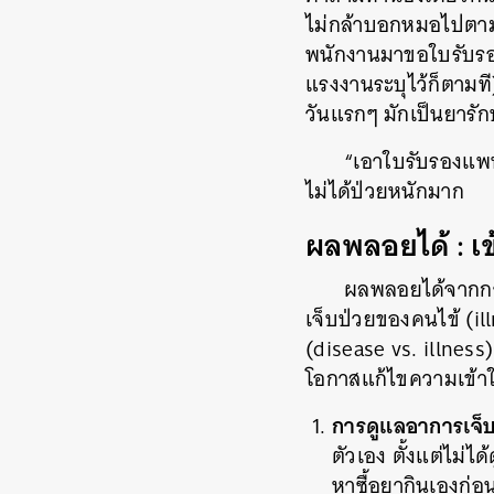
ไม่กล้าบอกหมอไปตามต
พนักงานมาขอใบรับรอง
แรงงานระบุไว้ก็ตามที)
วันแรกๆ มักเป็นยารั
“เอาใบรับรองแพท
ไม่ได้ป่วยหนักมาก
ผลพลอยได้ : เข
ผลพลอยได้จากการ
เจ็บป่วยของคนไข้ (il
(disease vs. illness
โอกาสแก้ไขความเข้าใจ
การดูแลอาการเจ็บ
ตัวเอง ตั้งแต่ไม่ไ
หาซื้อยากินเองก่อน