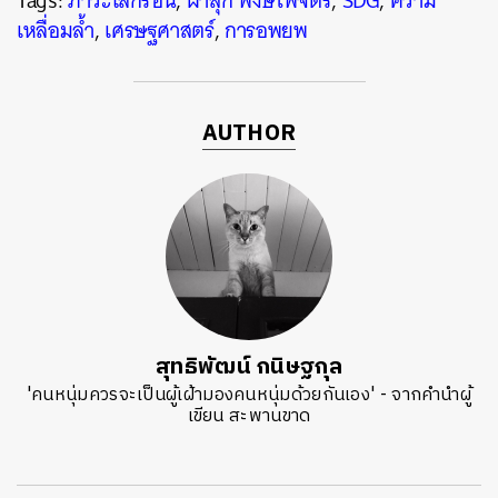
Tags:
ภาวะโลกร้อน
,
ผาสุก พงษ์ไพจิตร
,
SDG
,
ความ
เหลื่อมล้ำ
,
เศรษฐศาสตร์
,
การอพยพ
AUTHOR
สุทธิพัฒน์ กนิษฐกุล
'คนหนุ่มควรจะเป็นผู้เฝ้ามองคนหนุ่มด้วยกันเอง' - จากคำนำผู้
เขียน สะพานขาด