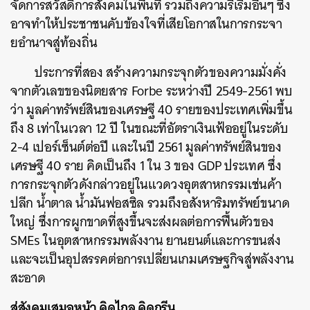
จัดการสวัสดิการสังคมในพื้นที่ รวมถึงความริเริ่มอื่นๆ ซึ่ง
อาจทำให้ประชาชนคับข้องใจที่เสียโอกาสในการกระจา
ยอำนาจสู่ท้องถิ่น
ประการที่สอง สร้างความกระจุกตัวของความมั่งคั่ง
จากตัวเลขของนิตยสาร Forbe ระหว่างปี 2549-2561 พบ
ว่า มูลค่าทรัพย์สินของเศรษฐี 40 รายของประเทศเพิ่มขึ้น
ถึง 8 เท่าในเวลา 12 ปี ในขณะที่อัตราเงินเฟ้ออยู่ในระดับ
2-4 เปอร์เซ็นต์ต่อปี และในปี 2561 มูลค่าทรัพย์สินของ
เศรษฐี 40 ราย คิดเป็นถึง 1 ใน 3 ของ GDP ประเทศ ซึ่ง
การกระจุกตัวดังกล่าวอยู่ในแวดวงอุตสาหกรรมเช่นค้า
ปลีก น้ำตาล น้ำมันฟอสซิล รวมถึงอสังหาริมทรัพย์ขนาด
ใหญ่ ซึ่งการผูกขาดที่สูงขึ้นจะส่งผลต่อการฟื้นตัวของ
SMEs ในอุตสาหกรรมพลังงาน ยานยนต์และการขนส่ง
และจะเป็นอุปสรรคต่อการเปลี่ยนเกมเศรษฐกิจสู่พลังงาน
สะอาด
สู่สังคมเสมอหน้า คิดไกล คิดกรีน