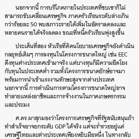
นอกจากนี้ การบริโภคภายในประเทศที่ซบเซาก็ไม่
สามารถขับเคลื่อนเศรษฐกิจ ภาคครัวเรือนระดับล่างเกิน
กว่าร้อยละ 50 พบสภาวะรายได้เพิ่มในอัตราลดลงและ
หลายคนรายได้จริงลดลง ขณะที่หนี้ครัวเรือนพุ่งสูงขึ้น
ประเด็นที่สอง หัวเรือที่คิดนโยบายเศรษฐกิจยังดำเนิน
กลยุทธ์เดิมๆ การลงทุนในโครงการขนาดใหญ่ เช่น EEC
ดึงทุนต่างประเทศเข้ามาจริง แต่บางทุนก็มีความยึดโยง
กับทุนในประเทศต่ำ รวมทั้งโครงการขนาดยักษ์อาจมา
พร้อมการนำเข้าแรงงานทักษะสูงจากต่างประเทศ
นอกจากนี้ การดำเนินการตามโครงการขนาดใหญ่อาจ
ทำลายแหล่งอาชีพและการจ้างงานในภาคเกษตรกรรม
และประมง
ศ.ดร.ผาสุกมองว่าโครงการเศรษฐกิจที่รัฐสนับสนุนถ้า
ค้นหา
ทำสำเร็จอาจยกระดับ GDP ได้จริง แต่จะร่ำรวยอยู่แค่
SHARE
TWEET
LINE
EMAIL
เศรษฐีไทยและต่างประเทศเพียงหยิบมือหนึ่ง ในทางกลับ