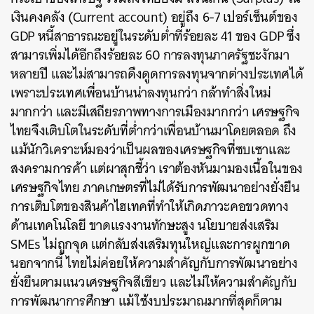
เงินคงคลัง (Current account) อยู่ถึง 6-7 เปอร์เซ็นต์ของ
GDP หนี้สาธารณะอยู่ในระดับต่ำที่ร้อยละ 41 ของ GDP ซึ่ง
สามารเพิ่มได้อีกถึงร้อยละ 60 การลงทุนภาครัฐชะงักมา
หลายปี และไม่สามารถดึงดูดการลงทุนจากต่างประเทศได้
เพราะประเทศเพื่อนบ้านน่าลงทุนกว่า กล้าทำสิ่งใหม่
มากกว่า และมีเสถียรภาพทางการเมืองมากกว่า เศรษฐกิจ
ไทยจึงเติบโตในระดับที่ต่ำกว่าเพื่อนบ้านมาโดยตลอด
ถึง
แม้นักวิเคราะห์มองว่าเป็นผลของเศรษฐกิจที่ซบเซาและ
สงครามการค้า แต่ผาสุกชี้ว่า เราต้องหันมามองเนื้อในของ
เศรษฐกิจไทย ภาคเกษตรที่ไม่ได้รับการพัฒนาอย่างยั่งยืน
การเติบโตของสินค้าไฮเทคที่ทำให้เกิดภาวะคอขวดทาง
ด้านเทคโนโลยี ขาดแรงงานทักษะสูง นโยบายส่งเสริม
SMEs ไม่ถูกจุด แต่กลับส่งเสริมทุนใหญ่และการผูกขาด
นอกจากนี้ ไทยไม่ค่อยให้ความสำคัญกับการพัฒนาอย่าง
ยั่งยืนตามแนวเศรษฐกิจสีเขียว และไม่ให้ความสำคัญกับ
การพัฒนาการศึกษา แม้ใช้งบประมาณมากที่สุดก็ตาม