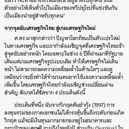
แล้วว่าจะทำอย่างไรให้เมืองน่าอยู่สำหรับทุกคน ซึ่งมี
ตัวอย่างให้เห็นทั่วไปในเมืองของทวีปยุโรปที่แข่งขันกัน
เป็นเมืองน่าอยู่สำหรับทุกคน”
จากจุดอับเศรษฐกิจไทย สู่เกมเศรษฐกิจใหม่
ศ.ดร.ผาสุกกล่าวว่า ปัญหาโลกร้อนเป็นตัวแปรใหม่
ในทางเศรษฐกิจ และเรากำลังเผชิญจุดที่เศรษฐกิจไทยเข้า
สู่จุดอับอย่างหนัก โดยเฉพาะในช่วง 6 ปีที่ผ่านมาที่รัฐบาล
เดินแต่เกมเศรษฐกิจรูปแบบเดิม ทำให้เศรษฐกิจไม่เดิน
หน้า ไม่สามารถลดความเหลื่อมล้ำในด้านใดๆ และดู
เหมือนว่าจะยิ่งทำให้จำนวนคนยากไร้และความเหลื่อมล้ำ
เพิ่มขึ้น โดยเศรษฐกิจไทยกำลังเผชิญช่วงเปลี่ยนผ่าน
สำคัญ สังเกตได้ชัดจาก 4 ประเด็นดังนี้
ประเด็นที่หนึ่ง นับจากวิกฤตต้มยำกุ้ง (1997) การ
ลงทุนรวมของภาคเอกชนไม่ได้กระตุ้นขึ้นถึงระดับก่อนเกิด
วิกฤต แม้จะมีเงินทุนมากมายกองอยู่ในธนาคารและ
กระเป๋าของเศรษฐี รวมถึงไทยยังมี ส่วนเกิน (Surplus) ใน