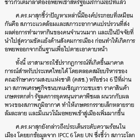
ชาวกัวเตมาลาต้องอพยพเข้าสหรัฐอเมริกาเมื่อปีที่แล้ว
ศ.ดร.ผาสุกชี้ว่าปัญหาเหล่านี้มีองค์ประกอบที่เหมือน
กันคือ สภาวะแวดล้อมและสภาวะอากาศแปรปรวนที่ส่ง
ผลต่อการทำมาหากินของคนจำนวนมาก และเป็นปัจจัยที่
นำไปสู่ความขัดแย้งด้านสังคมการเมือง ก่อนทำให้เกิดการ
อพยพออกจากถิ่นฐานเพื่อไปตายเอาดาบหน้า
ทั้งนี้ เราสามารถใช้ปรากฏการณ์ที่เกิดขึ้นมาคาด
การณ์สำหรับประเทศไทยได้ โดยตลอดสมัยบริหารของ
คณะรักษาความสงบแห่งชาติ (คสช.) หรือช่วง 6 ปีที่ผ่าน
มา สภาพเศรษฐกิจชนบทเผชิญภาวะซบเซา ราคาสินค้า
เกษตรตกต่ำ รัฐลดการอุดหนุนราคาพืชผล ผนวกกับผล
พวงของสภาพภูมิอากาศ ทำให้เกษตรกรรายเล็กหลายราย
ล้มละลาย และมีแนวโน้มอพยพเข้าสู่เมืองเพิ่มมากขึ้น
ศ.ดร.ผาสุกยังกล่าวถึงประเด็นระดับความร้อนใน
เมือง โดยยกข้อมูลจาก IPCC 6 โดย UN ซึ่งชี้ว่า สภาวะโลก