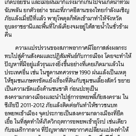
เกิดบ่อยขึ้น และเมื่อฝนมาก็แรงมากเกินไปจนเกิดน้ำท่วม
ฉับพลัน ยกตัวอย่าง ขณะที่ภาคอีสานของไทยกำลังเผชิญ
ภัยแล้งเมื่อปีที่แล้ว พายุโพดุลก็พัดเข้ามาทำให้จังหวัด
อุบลราชธานีและพื้นที่ใกล้เคียงจมอยู่ใต้สายน้ำในชั่วข้าม
คืน
ความแปรปรวนของสภาพอากาศมีโอกาสส่งผลกระ
ทบไปสู่ด้านสังคมและปฏิสัมพันธ์กับการเมือง โดยจะทำให้
ปัญหาที่มีอยู่แล้วรุนแรงยิ่งขึ้นอย่างที่เคยเกิดมาแล้วใน
ประเทศอื่น เช่น ในซูดานทศวรรษ 1990 ฝนแล้งเป็นเหตุ
ให้ชุมชนเกษตรขัดแย้งเรื่องที่ดินกับชุมชนเลี้ยงสัตว์ ขยาย
เป็นความขัดแย้งด้านชนชาติ ก่อนปะทุเป็น
สงครามกลางเมืองและนำไปสู่การอพยพลี้ภัยสงคราม
ใน
ซีเรียปี 2011-2012 ภัยแล้งติดต่อกันทำให้ชาวชนบท
อพยพเข้าเมือง จุดประกายเป็นสงครามกลางเมืองที่ยืด
เยื้อ ในที่สุดทำให้เกิดวิกฤตการอพยพเข้ายุโรป เช่นเดียว
กับอเมริกากลาง ที่ปัญหาสภาพอากาศเปลี่ยนแปลงทำให้