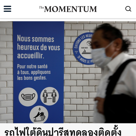
รถไฟใต้ดินปารีสทดลองติดตั้ง