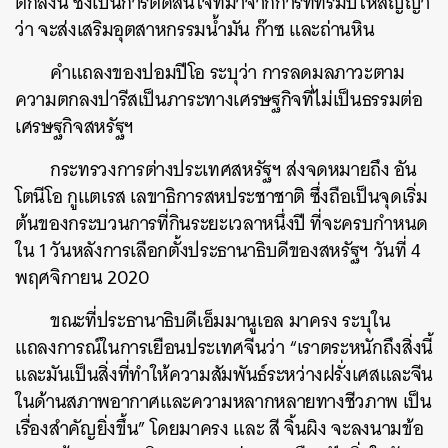
ตกลงนี้ ซึ่งเป็นการตัดสินใจที่มาจากการที่ทรัมป์ให้สัญญา
ว่า จะส่งเสริมอุตสาหกรรมน้ำมัน ก๊าซ และถ่านหิน
คำแถลงของปอมปีโอ ระบุว่า การลดมลภาวะตาม
ความตกลงปารีสเป็นภาระทางเศรษฐกิจที่ไม่เป็นธรรมต่อ
เศรษฐกิจสหรัฐฯ
กระทรวงการต่างประเทศสหรัฐฯ ส่งจดหมายถึง อัน
โตนีโอ กูแตเรส เลขาธิการสหประชาชาติ ซึ่งถือเป็นจุดเริ่ม
ต้นของกระบวนการที่กินระยะเวลาหนึ่งปี ที่จะครบกำหนด
ใน 1 วันหลังการเลือกตั้งประธานาธิบดีของสหรัฐฯ วันที่ 4
พฤศจิกายน 2020
ขณะที่ประธานาธิบดีเอ็มมานูเอล มาครง ระบุใน
แถลงการณ์ในการเยือนประเทศจีนว่า “เราตระหนักถึงสิ่งนี้
และมันเป็นสิ่งที่ทำให้ความสัมพันธ์ระหว่างฝรั่งเศสและจีน
ในด้านสภาพอากาศและความหลากหลายทางชีวภาพ เป็น
เรื่องสำคัญยิ่งขึ้น” โดยมาครง และ สี จิ้นผิง จะลงนามข้อ