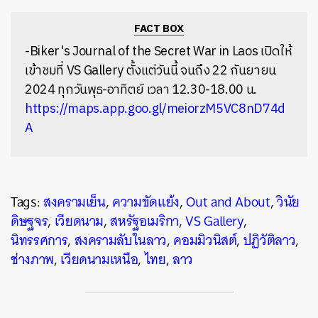
FACT BOX
-Biker's Journal of the Secret War in Lao
s
เปิดให้
เข้าชมที่ VS Gallery ตั้งแต่วันนี้ จนถึง 22 กันยายน
2024 ทุกวันพุธ-อาทิตย์ เวลา 12.30-18.00 น.
https://maps.app.goo.gl/meiorzM5VC8nD74d
A
Tags:
สงครามเย็น
,
ความขัดแย้ง
,
Out and About
,
วินัย
ดิษฐจร
,
เวียดนาม
,
สหรัฐอเมริกา
,
VS Gallery
,
นิทรรศการ
,
สงครามลับในลาว
,
คอมมิวนิสต์
,
ปฏิวัติลาว
,
ช่างภาพ
,
เวียดนามเหนือ
,
ไทย
,
ลาว