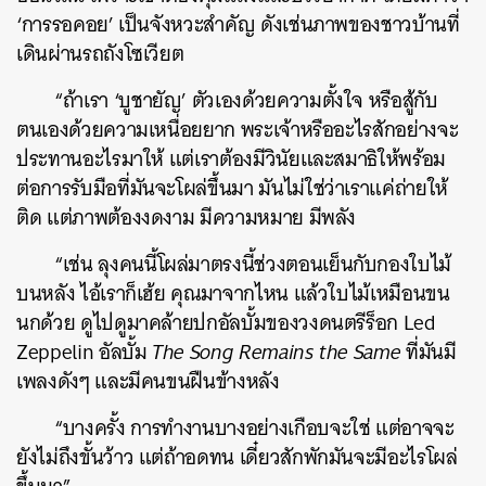
‘การรอคอย’ เป็นจังหวะสำคัญ ดังเช่นภาพของชาวบ้านที่
เดินผ่านรถถังโซเวียต
“ถ้าเรา ‘บูชายัญ’ ตัวเองด้วยความตั้งใจ หรือสู้กับ
ตนเองด้วยความเหนื่อยยาก พระเจ้าหรืออะไรสักอย่างจะ
ประทานอะไรมาให้ แต่เราต้องมีวินัยและสมาธิให้พร้อม
ต่อการรับมือที่มันจะโผล่ขึ้นมา มันไม่ใช่ว่าเราแค่ถ่ายให้
ติด แต่ภาพต้องงดงาม มีความหมาย มีพลัง
“เช่น ลุงคนนี้โผล่มาตรงนี้ช่วงตอนเย็นกับกองใบไม้
บนหลัง ไอ้เราก็เฮ้ย คุณมาจากไหน แล้วใบไม้เหมือนขน
นกด้วย ดูไปดูมาคล้ายปกอัลบั้มของวงดนตรีร็อก Led
Zeppelin อัลบั้ม
The Song Remains the Same
ที่มันมี
เพลงดังๆ และมีคนขนฝืนข้างหลัง
“บางครั้ง การทำงานบางอย่างเกือบจะใช่ แต่อาจจะ
ยังไม่ถึงขั้นว้าว แต่ถ้าอดทน เดี๋ยวสักพักมันจะมีอะไรโผล่