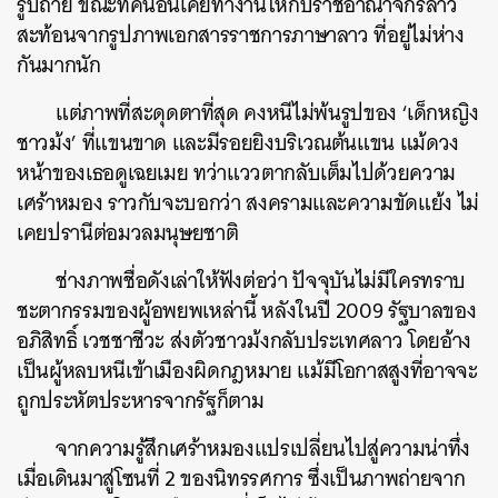
รูปถ่าย ขณะที่คนอื่นเคยทำงานให้กับราชอาณาจักรลาว
สะท้อนจากรูปภาพเอกสารราชการภาษาลาว ที่อยู่ไม่ห่าง
กันมากนัก
แต่ภาพที่สะดุดตาที่สุด คงหนีไม่พ้นรูปของ ‘เด็กหญิง
ชาวม้ง’ ที่แขนขาด และมีรอยยิงบริเวณต้นแขน แม้ดวง
หน้าของเธอดูเฉยเมย ทว่าแววตากลับเต็มไปด้วยความ
เศร้าหมอง ราวกับจะบอกว่า สงครามและความขัดแย้ง ไม่
เคยปรานีต่อมวลมนุษยชาติ
ช่างภาพชื่อดังเล่าให้ฟังต่อว่า ปัจจุบันไม่มีใครทราบ
ชะตากรรมของผู้อพยพเหล่านี้ หลังในปี 2009 รัฐบาลของ
อภิสิทธิ์ เวชชาชีวะ ส่งตัวชาวม้งกลับประเทศลาว โดยอ้าง
เป็นผู้หลบหนีเข้าเมืองผิดกฎหมาย แม้มีโอกาสสูงที่อาจจะ
ถูกประหัตประหารจากรัฐก็ตาม
จากความรู้สึกเศร้าหมองแปรเปลี่ยนไปสู่ความน่าทึ่ง
เมื่อเดินมาสู่โซนที่ 2 ของนิทรรศการ ซึ่งเป็นภาพถ่ายจาก