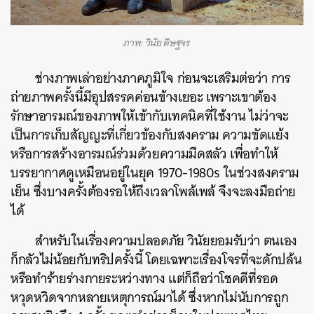
ภาพ: วินัย ดิษฐจร
ช่างภาพเล่าอย่างภาคภูมิใจ ก่อนจะเสริมต่อว่า การ
ถ่ายภาพครั้งนี้มีอุปสรรคค่อนข้างเยอะ เพราะเขาต้อง
รักษาอารมณ์ของภาพให้เข้ากับเทคนิคที่ใช้งาน ไม่ว่าจะ
เป็นการเก็บสัญญะที่เกี่ยวข้องกับสงคราม ความขัดแย้ง
หรือการสร้างอารมณ์ร่วมด้วยความมืดสลัว เพื่อทำให้
บรรยากาศดูเหมือนอยู่ในยุค 1970-1980s ในช่วงสงคราม
เย็น ซึ่งบางครั้งต้องรอให้ถึงเวลาโพล้เพล้ จึงจะลงมือถ่าย
ได้
สำหรับในเรื่องความปลอดภัย วินัยยอมรับว่า ตนเอง
ก็กลัวไม่น้อยกับทริปครั้งนี้ โดยเฉพาะเรื่องโจรที่จะดักปล้น
หรือทำร้ายร่างกายระหว่างทาง แต่ก็ถือว่าโชคดีที่รอด
หวุดหวิดจากหลายเหตุการณ์มาได้ ซึ่งหากไม่นับการถูก