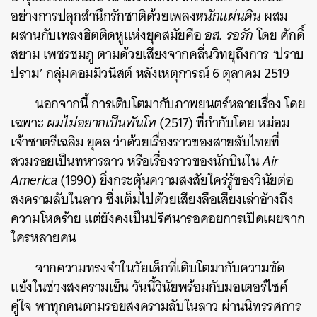
อย่างการปลุกสำนึกรักชาติด้วยเพลง
หนักแผ่นดิน
ผสม
ผสานกับเพลงฮิตติดหูแห่งยุคสมัยคือ
อส. รอรัก
โดย ศักดิ์
สยาม เพชรชมภู ตามด้วยเสียงจากคลื่นวิทยุถึงการ ‘ปราบ
ปราม’ กลุ่มคอมมิวนิสต์ หลังเหตุการณ์ 6 ตุลาคม 2519
นอกจากนี้ การเติบโตมากับภาพยนตร์หลายเรื่อง โดย
เฉพาะ
ผมไม่อยากเป็นพันโท
(2517)
ที่กำกับโดย หม่อม
เจ้าชาตรีเฉลิม ยุคล ว่าด้วยเรื่องราวของสายลับไทยที่
สวมรอยเป็นทหารลาว หรือเรื่องราวของนักบินใน
Air
America
(1990) ยิ่งกระตุ้นความสงสัยใคร่รู้ของวินัยต่อ
สงครามลับในลาว ซึ่งเต็มไปด้วยเสียงลือเสียงเล่าอ้างถึง
ความโหดร้าย แต่ยังคงเป็นปริศนารอคอยการเปิดเผยจาก
ใครหลายคน
จากความทรงจำในวัยเด็กที่เติบโตมากับความขัด
แย้งในช่วงสงครามเย็น วันนี้วินัยพร้อมกับมอเตอร์ไซค์
คู่ใจ พาทุกคนตามรอยสงครามลับในลาว ผ่านนิทรรศการ