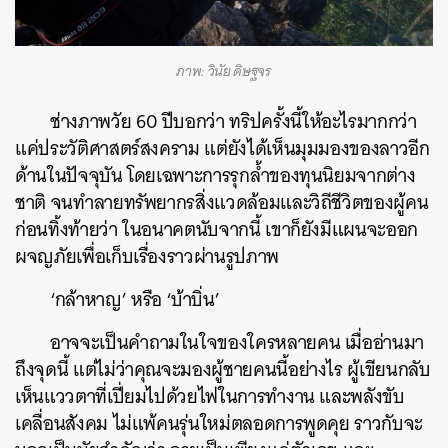
ภาพ: วินัย ดิษฐจร
ช่างภาพวัย 60 ปีบอกว่า ทริปครั้งนี้ให้อะไรมากกว่า
แค่ประวัติศาสตร์สงคราม แต่ยังได้เห็นมุมมองของลาวอีก
ด้านในปัจจุบัน โดยเฉพาะการรุกล้ำของทุนนิยมจากต่าง
ชาติ จนทำลายทรัพยากรสิ่งแวดล้อมและวิถีชีวิตของผู้คน
ก่อนทิ้งท้ายว่า ในอนาคตนับจากนี้ เขาก็ยังมีแผนจะออก
ผจญภัยเพื่อเก็บเรื่องราวผ่านรูปภาพ
‘กล้าหาญ’ หรือ ‘บ้าบิ่น’
อาจจะเป็นคำถามในใจของใครหลายคน เมื่ออ่านมา
ถึงจุดนี้ แต่ไม่ว่าคุณจะมองผู้ชายคนนี้อย่างไร ผู้เขียนกลับ
เห็นแววตาที่เปี่ยมไปด้วยไฟในการทำงาน และพลังขับ
เคลื่อนสังคม ไม่แพ้คนรุ่นใหม่ตลอดการพูดคุย ราวกับจะ