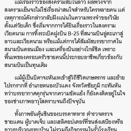
แม้เรื่องราวของสงครามลับในลาว ผลพวงจาก
สงครามเย็นจะไม่ใช่เรื่องน่าสนใจสำหรับใครหลายคน แต่
เหตุการณ์ดังกล่าวกลับฝังแน่นในความทรงจำของวินัย
ตั้งแต่วัยเด็ก ซึ่งเริ่มจากการได้ยินเรื่องราวในสงคราม
เวียดนาม การทิ้งระเบิดฝูงบิน B-25 ที่สนามบินอู่ตะเภาสู่
ลาวและเวียดนาม หรือแม้แต่การได้สัมผัสบรรยากาศใน
สนามบินดอนเมือง และเครื่องบินอย่างใกล้ชิด เพราะ
พื้นเพของครอบครัวชายคนนี้ประกอบอาชีพเกี่ยวข้องกับ
สนามบินเป็นทุนเดิม
แม้ผู้เป็นบิดาจะหันเหเข้าสู่วิถีชีวิตเกษตรกร และย้าย
ไปรกรากที่ อำเภอหนองบัวแดง จังหวัดชัยภูมิ กะทันหัน
ทว่าบรรยากาศคุกรุ่นจากความขัดแย้ง ก็ยังคงติดอยู่ในใจ
ของช่างภาพอาวุโสตราบจนถึงปัจจุบัน
ทั้งภาพอันคุ้นชินของบรรดาทหาร ตำรวจตรวจ
ชายแดน ผู้บาดเจ็บ และเฮลิคอปเตอร์ที่ขนส่งเสบียงหรือ
อาวุธบริเวณรอบบ้าน ไม่รวมถึงกิจกรรมในรั้วโรงเรียน