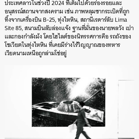
ประเทศลาวในช่วงปี 2024 ที่เต็มไปด้วยร่องรอยและ
อนุสรณ์สถานจากสงคราม เช่น ภาพหลุมซากระเบิดที่ถูก
ทิ้งจากเครื่องบิน B-25, ทุ่งไหหิน, สถานีเรดาร์ลับ Lima
Site 85, สนามบินลับล่องแจ้ง ฐานที่มั่นของนายพลวัง เปา
และกองกำลังม้ง โดยไฮไลต์ของนิทรรศการคือ รถถังของ
โซเวียตในทุ่งไหหิน ที่เคยมีร่างไร้วิญญาณของทหาร
เวียดนามเหนือถูกล่ามโซ่อยู่