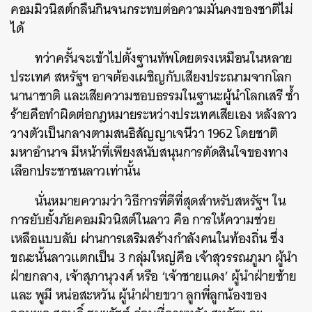
คอมมิวนิสต์กลืนกินจนกระทบต่อความมั่นคงของชาติไม่
ได้
ทว่าครั้นจะเข้าไปตั้งฐานทัพโดยตรงเหมือนในหลาย
ประเทศ สหรัฐฯ อาจต้องเผชิญกับเสียงประณามจากโลก
นานาชาติ และเสียความชอบธรรมในฐานะผู้นำโลกเสรี ซ้ำ
ร้ายคือทำผิดต่อกฎหมายระหว่างประเทศเสียเอง หลังลาว
วางตัวเป็นกลางตามสนธิสัญญาเจนีวา 1962 โดยชาติ
มหาอำนาจ มีหน้าที่เพียงสนับสนุนการตัดสินใจของทาง
เลือกประชาชนลาวเท่านั้น
นั่นหมายความว่า วิธีการที่ดีที่สุดสำหรับสหรัฐฯ ใน
การยับยั้งภัยคอมมิวนิสต์ในลาว คือ การให้ความช่วย
เหลือแบบลับ ผ่านการเสริมสร้างกำลังคนในท้องถิ่น ซึ่ง
ขณะนั้นลาวแตกเป็น 3 กลุ่มใหญ่คือ เจ้าสุวรรณภูมา ผู้นำ
ฝ่ายกลาง, เจ้าสุภานุวงศ์ หรือ ‘เจ้าชายแดง’ ผู้นำฝ่ายซ้าย
และ พูมี หน่อสะหวัน ผู้นำฝ่ายขวา ลูกพี่ลูกน้องของ