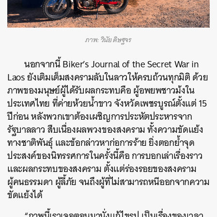
ภาพ: วินัย ดิษฐจร
นอกจากนี้ Biker’s Journal of the Secret War in
Laos ยังเติมเต็มสงครามลับในลาวให้ครบถ้วนทุกมิติ ด้วย
ภาพของมนุษย์ผู้ได้รับผลกระทบคือ ผู้อพยพชาวม้งใน
ประเทศไทย ที่ค่ายห้วยน้ำขาว จังหวัดเพชรบูรณ์ตั้งแต่ 15
ปีก่อน หลังพวกเขาต้องเผชิญการประหัตประหารจาก
รัฐบาลลาว สืบเนื่องผลพวงของสงคราม ทั้งความขัดแย้ง
ทางชาติพันธุ์ และข้อกล่าวหาก่อการร้าย ยิ่งตอกย้ำจุด
ประสงค์ของนิทรรศการในครั้งนี้คือ การบอกเล่าเรื่องราว
และผลกระทบของสงคราม ตั้งแต่ร่องรอยของสงคราม
ผู้คนธรรมดา ผู้ลี้ภัย จนถึงผู้ที่ไม่สามารถหนีออกจากความ
ขัดแย้งได้
“ภาพนี้เราเจอตอนมานั่งแก้ไขรูป เป็นเรื่องของเวลา