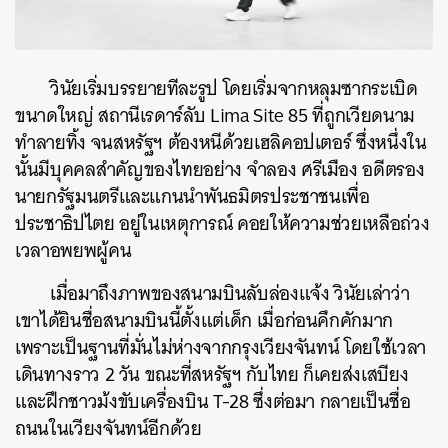
วินัยเริ่มบรรยายทีละรูป โดยเริ่มจากหลุมซากระเบิด
ขนาดใหญ่ สถานีเรดาร์ลับ Lima Site 85 ที่ถูกเวียดนาม
ทำลายทิ้ง จนสหรัฐฯ ต้องหนีด้วยเฮลิคอปเตอร์ ซึ่งหนึ่งใน
นั้นมีบุคคลสำคัญของไทยอย่าง จำลอง ศรีเมือง อดีตรอง
นายกรัฐมนตรีและแกนนำ
พันธมิตรประชาชนเพื่อ
ประชาธิปไตย อยู่ในเหตุการณ์ คอยให้ความช่วยเหลือถ่วง
เวลาอพยพผู้คน
เมื่อมาถึงภาพของสนามบินลับล่องแจ้ง วินัยเล่าว่า
เขาได้ยินชื่อสนามบินนี้ตั้งแต่เด็ก เมื่อก่อนคึกคักมาก
เพราะเป็นฐานที่มั่นไม่ห่างจากกรุงเวียงจันทน์ โดยใช้เวลา
เดินทางราว 2 วัน ขณะที่สหรัฐฯ กับไทย ก็เคยส่งเสบียง
และฝึกชาวม้งขับเครื่องบิน T-28 ซึ่งต่อมา กลายเป็นชื่อ
ถนนในเวียงจันทน์อีกด้วย