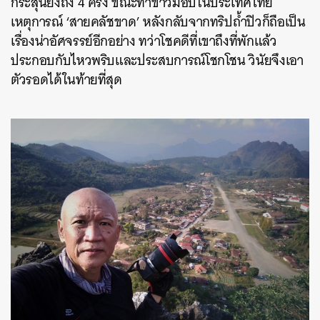
กระสุนยิงถึง 4 ครั้ง ขณะทำข่าวม็อบในประเทศไทย
เหตุการณ์ ‘สายคลัชขาด’ หลังกลับจากทริปถ้ำปิวก็ถือเป็น
เรื่องน่าอัศจรรย์อีกอย่าง ทว่าโชคดีที่เขาถึงที่พักแล้ว
ประกอบกับไหวพริบและประสบการณ์โชกโชน วินัยจึงเอา
ตัวรอดได้ในท้ายที่สุด