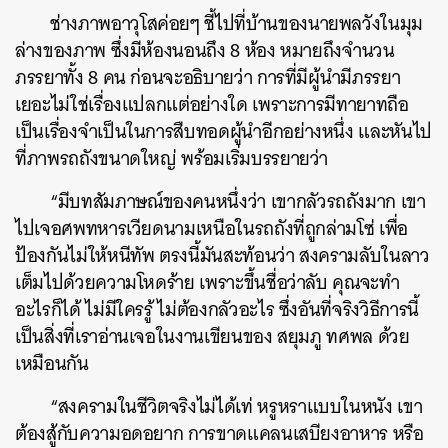
ช่างภาพอาวุโสค่อยๆ ชี้ไปที่บ้านของนายพลวังในมุม
ล่างของภาพ ซึ่งมีห้องนอนถึง 8 ห้อง หมายถึงจำนวน
ภรรยาทั้ง 8 คน ก่อนจะอธิบายว่า การที่มีผู้นำมีภรรยา
เยอะไม่ใช่เรื่องแปลกแต่อย่างใด เพราะการมีทายาทถือ
เป็นเรื่องจำเป็นในการสืบทอดผู้นำอีกอย่างหนึ่ง และหันไป
ที่ภาพรถถังขนาดใหญ่ พร้อมเริ่มบรรยายว่า
“มีบทสัมภาษณ์ของคนหนึ่งว่า เขากลัวรถถังมาก เขา
ไปเจอศพทหารเวียดนามเหนือในรถถังที่ถูกล่ามโซ่ เพื่อ
ป้องกันไม่ให้หนีทัพ ตรงนี้มันสะท้อนว่า สงครามลับในลาว
เต็มไปด้วยความโหดร้าย เพราะขึ้นชื่อว่าลับ คุณจะทำ
อะไรก็ได้ ไม่มีใครรู้ ไม่ต้องกลัวอะไร ซึ่งอันที่จริงวิธีการนี้
เป็นสิ่งที่เราอ่านเจอในงานเขียนของ สยุมภู ทศพล ด้วย
เหมือนกัน
“สงครามในชีวิตจริงไม่ได้เท่ หรูหราแบบในหนัง เขา
ต้องสู้กับความอดอยาก การขาดแคลนเสบียงอาหาร หรือ