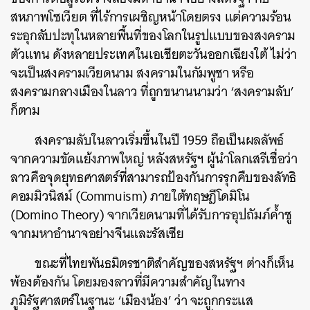
สหภาพโซเวียต ที่ไร้การเผชิญหน้าโดยตรง แต่ความร้อน
ระอุกลับปะทุในหลายพื้นที่ของโลกในรูปแบบของสงคราม
ตัวแทน ดังหลายประเทศในเอเชียตะวันออกเฉียงใต้ ไม่ว่า
จะเป็นสงครามเวียดนาม สงครามในกัมพูชา หรือ
สงครามกลางเมืองในลาว ที่ถูกขนานนามว่า ‘สงครามลับ’
ก็ตาม
สงครามลับในลาวเริ่มขึ้นในปี 1959 ถือเป็นผลลัพธ์
จากความขัดแย้งภาพใหญ่ หลังสหรัฐฯ ผู้นำโลกเสรีเชื่อว่า
ลาวคือจุดยุทธศาสตร์ที่สามารถป้องกันการรุกคืบของลัทธิ
คอมมิวนิสม์ (Commuism) ภายใต้ทฤษฎีโดมิโน
(Domino Theory) จากเวียดนามที่ได้รับการอุปถัมภ์ค้ำชู
จากมหาอำนาจอย่างจีนและรัสเซีย
ขณะที่ไทยพันธมิตรชาติสำคัญของสหรัฐฯ ต่างก็เห็น
พ้องต้องกัน โดยมองลาวที่มีความสำคัญในทาง
ภูมิรัฐศาสตร์ในฐานะ ‘เมืองน้อง’ ว่า จะถูกกระแส