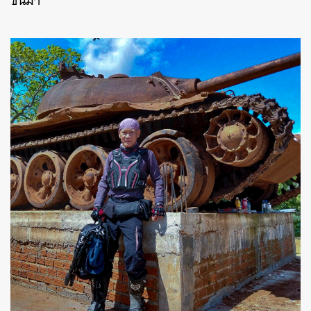
ขึ้นมา”