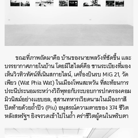
ขณะที่ภาพถัดมาคือ บ้านของนายพลวังที่ชัดขึ้น และ
บรรยากาศภายในบ้าน โดยมีไฮไลต์คือ ชานระเบียงที่มอง
เห็นวิวทิวทัศน์ที่เนินสกายไลน์, เครื่องบินรบ MiG 21, วัด
เพียว (Wat Phia Wat) ในเมืองโพนสะหวัน ที่สะท้อนการ
ประนีประนอมระหว่างวิถีพุทธกับระบอบการปกครองคอม
มิวนิสม์อย่างแยบยล, สุสานทหารเวียดนามในเมืองกาสี
ปิดท้ายด้วยถ้ำปิว (Piu) อนุสรณ์ความตายของ 374 ชีวิต
หลังสหรัฐฯ ยิงจรวดเข้าไปในถ้ำ คร่าชีวิตผู้คนในพริบตา