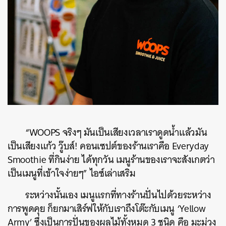
“WOOPS จริงๆ มันเป็นเสียงเวลาเราดูดน้ำแล้วมัน
เป็นเสียงแก้ว วู๊บส์! คอนเซปต์ของร้านเราคือ Everyday
Smoothie ที่กินง่าย ได้ทุกวัน เมนูร้านของเราจะสังเกตว่า
เป็นเมนูที่เข้าใจง่ายๆ” ไอซ์เล่าเสริม
ระหว่างนั้นเอง เมนูแรกที่ทางร้านปั่นไปด้วยระหว่าง
การพูดคุย ก็ยกมาเสิร์ฟให้กับเราถึงโต๊ะกับเมนู ‘Yellow
Army’ ซึ่งเป็นการปั่นของผลไม้ทั้งหมด 3 ชนิด คือ มะม่วง