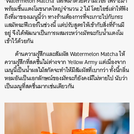
‘Watermelon Matcha’ เสิร์ฟมาด้วยความเวอร์ เพราะมา
พร้อมชิ้นแตงโมขนาดใหญ่จำนวน 2 ไม้ โดยไอซ์เล่าใหัฟัง
ถึงที่มาของเมนูนี้ว่า ทางร้านต้องการที่จะเกาะไปกับกระ
แสมัทฉะฟีเวอร์ในช่วงนี้ แต่ปรับสูตรให้เข้ากับสิ่งที่ร้านมี
อยู่ จึงได้พัฒนาเป็นการผสมระหว่างมัทฉะกับน้ำแตงโม
เข้าไว้ด้วยกัน
ด้านความรู้สึกและสัมผัส Watermelon Matcha ให้
ความรู้สึกที่สดชื่นไม่ต่างจาก Yellow Army แต่เนื่องจาก
เมนูนี้เป็นน้ำผลไม้สกัดจะทำให้มีสัมผัสที่เบากว่า ทั้งนี้กลิ่น
หอมอันเป็นเอกลักษณ์ของมัทฉะก็ยังคงมีไม่หายไป นับว่า
เป็นเมนูที่สดชื่นมากเช่นเดียวกัน