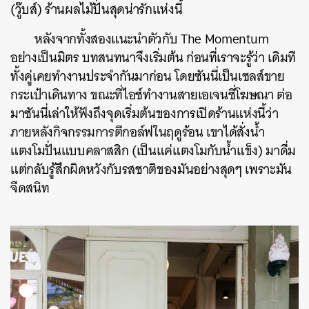
(วู๊บส์) ร้านผลไม้ปั่นสุดน่ารักแห่งนี้
หลังจากทั้งสองแนะนำตัวกับ The Momentum
อย่างเป็นมิตร บทสนทนาจึงเริ่มต้น ก่อนที่เราจะรู้ว่า เดิมที
ทั้งคู่เคยทำงานประจำกันมาก่อน โดยซันนี่เป็นเซลส์ขาย
กระเป๋าเดินทาง ขณะที่ไอซ์ทำงานสายเอเจนซี่โฆษณา ต่อ
มาซันนี่เล่าให้ฟังถึงจุดเริ่มต้นของการเปิดร้านแห่งนี้ว่า
ภายหลังกิจกรรมการตีกอล์ฟในฤดูร้อน เขาได้สั่งน้ำ
แตงโมปั่นแบบคลาสสิก (เป็นแค่แตงโมกับน้ำแข็ง) มาดื่ม
แต่กลับรู้สึกผิดหวังกับรสชาติของมันอย่างสุดๆ เพราะมัน
จืดสนิท