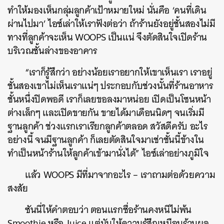
ทำให้มองเห็นกลุ่มลูกค้าเป้าหมายใหม่ นั่นคือ ‘คนที่เดิน
ผ่านไปมา’ ไอซ์เล่าให้เราฟังต่อว่า ถ้าร้านยังอยู่ชั้นสองไม่มี
ทางที่ลูกค้าจะเห็น WOOPS เป็นแน่ จึงตัดสินใจเปิดร้าน
บริเวณชั้นล่างของอาคาร
“เราก็รู้สึกว่า อย่างน้อยเราอยากให้เขาเห็นเรา เราอยู่
ชั้นสองเขาไม่เห็นเราแน่ๆ ประกอบกับช่วงนั้นที่ร้านอาหาร
ชั้นหนึ่งปิดพอดี เราก็เลยขอลงมาหน่อย เปิดเป็นโซนหน้า
ต่างเล็กๆ และเปิดขายกัน ขายได้มาเดือนนิดๆ จนเริ่มมี
ฐานลูกค้า ช่วงแรกเราเรียกลูกค้าตลอด สวัสดีครับ อะไร
อย่างนี้ จนมีฐานลูกค้า ก็เลยตัดสินใจมาเช่าชั้นนี้ข้างใน
ทำเป็นหน้าร้านให้ลูกค้าเข้ามานั่งได้” ไอซ์เล่าอย่างภูมิใจ
แล้ว WOOPS มีที่มาจากอะไร – เราถามต่อด้วยความ
สงสัย
ซันนี่ให้คำตอบว่า ตอนแรกชื่อร้านคงหนีไม่พ้น
Smoothie หรือ Juice แต่มันให้ความรู้สึกเหมือนร้านผล