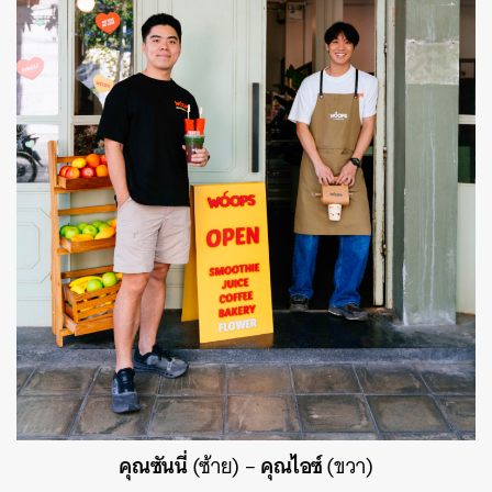
คุณซันนี่
คุณไอซ์
(ซ้าย) –
(ขวา)