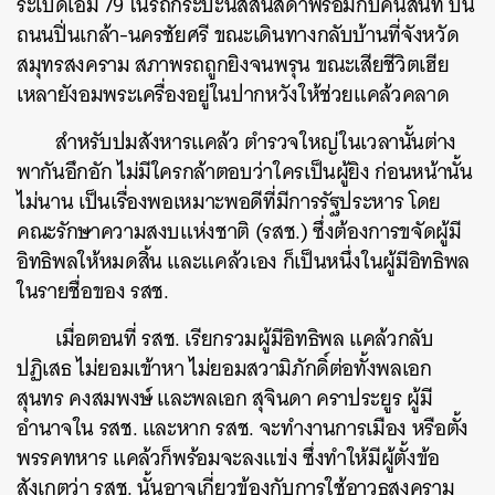
ระเบิดเอ็ม 79 ในรถกระบะนิสสันสีดำพร้อมกับคนสนิท บน
ถนนปิ่นเกล้า-นครชัยศรี ขณะเดินทางกลับบ้านที่จังหวัด
สมุทรสงคราม สภาพรถถูกยิงจนพรุน ขณะเสียชีวิตเฮีย
เหลายังอมพระเครื่องอยู่ในปากหวังให้ช่วยแคล้วคลาด
สำหรับปมสังหารแคล้ว ตำรวจใหญ่ในเวลานั้นต่าง
พากันอึกอัก ไม่มีใครกล้าตอบว่าใครเป็นผู้ยิง ก่อนหน้านั้น
ไม่นาน เป็นเรื่องพอเหมาะพอดีที่มีการรัฐประหาร โดย
คณะรักษาความสงบแห่งชาติ (รสช.) ซึ่งต้องการขจัดผู้มี
อิทธิพลให้หมดสิ้น และแคล้วเอง ก็เป็นหนึ่งในผู้มีอิทธิพล
ในรายชื่อของ รสช.
เมื่อตอนที่ รสช. เรียกรวมผู้มีอิทธิพล แคล้วกลับ
ค้นหา
ปฏิเสธ ไม่ยอมเข้าหา ไม่ยอมสวามิภักดิ์ต่อทั้งพลเอก
SHARE
TWEET
LINE
EMAIL
สุนทร คงสมพงษ์ และพลเอก สุจินดา คราประยูร ผู้มี
อำนาจใน รสช. และหาก รสช. จะทำงานการเมือง หรือตั้ง
พรรคทหาร แคล้วก็พร้อมจะลงแข่ง ซึ่งทำให้มีผู้ตั้งข้อ
สังเกตว่า รสช. นั้นอาจเกี่ยวข้องกับการใช้อาวุธสงคราม