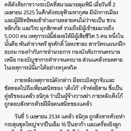
คดีดังคือการวางระเบิดที่สนามมวยลุมพินี เมื่อวันที่ 2
เมษายน 2525 ในศึกดังทะลุฟ้ามหากุศล มีนักการเมือง
และผู้มีอิทธิพลเข้าร่วมงานหลายคนไม่ว่าจะเป็น ชวน
หลีกภัย และวีระ มุกสิกพงศ์ รวมถึงมีผู้เข้าชมมวยถึง
5,000 คน เหตุการณ์นี้ส่งผลให้มีผู้เสียชีวิต 5 คน หนึ่งใน
นั้นคือ พันตำรวจตรี สุรศักดิ์ โลหะชาละ สารวัตรแผนกฝึก
อบรม กองกำกับการอำนวยการ กองบังคับการนครบาล
เหนือ กองบัญชาการตำรวจนครบาล ส่วนแคล้วรอดตาย
ในเหตุการณ์นี้มาได้อย่างหวุดหวิด
ภายหลังเหตุการณ์ดังกล่าว มือระเบิดถูกจับและ
ซัดทอดไปถึงเพื่อนสนิทของ ‘เต็งโก้’ เจ้าพ่ออีสาน ซึ่งเป็น
คู่อริของแคล้ว ธนิกุล ว่าเป็นผู้จ้างวานฆ่า ภายหลังเต็งโก้
ถูกลอบสังหารด้วยฝีมือคนสนิทของแคล้ว
วันที่ 5 เมษายน 2534 แคล้ว ธนิกุล ถูกสังหารด้วยห่า
กระสุนชุดใหญ่จากปืนเอ็ม 16 ปืนอาก้า และเครื่องยิงลูก