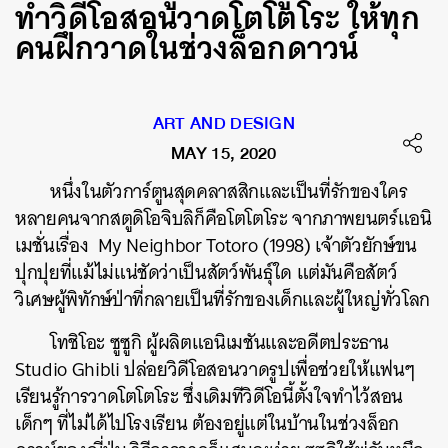
ทำวิดีโอสอนวาดโตโตโระ ให้ทุก
คนฝึกวาดในช่วงล็อกดาวน์
ART AND DESIGN
MAY 15, 2020
หนึ่งในตัวการ์ตูนสุดคลาสสิกและเป็นที่รักของใคร
หลายคนจากสตูดิโอจิบลิก็คือโตโตโระ
จากภาพยนตร์แอนิ
เมชั่นเรื่อง
My
Neighbor Totoro (1998)
เจ้าตัวยักษ์ขน
ปุกปุยที่แม้ไม่แน่ชัดว่าเป็นสัตว์พันธุ์ใด แต่มันคือ
สัตว์
วิเศษผู้พิทักษ์ป่าที่
กลายเป็นที่รักของเด็กและผู้ใหญ่ทั่วโลก
โทชิโอะ
ซูซูกิ
ผู้ผลิตแอนิเมชันและอดีตประธาน
Studio Ghibli
ปล่อยวิดีโอสอนวาดรูปเพื่อช่วยให้แฟนๆ
เรียนรู้การวาด
โตโตโระ
ซึ่งเดิมทีวิดีโอนี้ตั้งใจทำไว้สอน
เด็กๆ
ที่ไม่ได้ไปโรงเรียน ต้องอยู่แต่ในบ้านในช่วงล็อก