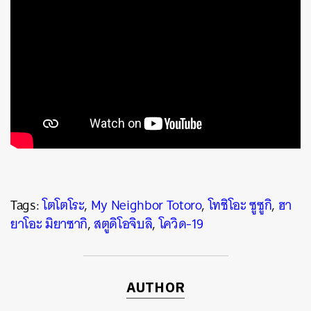
ค้นหา
SHARE
TWEET
LINE
EMAIL
Tags:
โตโตโระ
,
My Neighbor Totoro
,
โทชิโอะ ซูซูกิ
,
ฮา
ยาโอะ มิยาซากิ
,
สตูดิโอจิบลิ
,
โควิด-19
AUTHOR