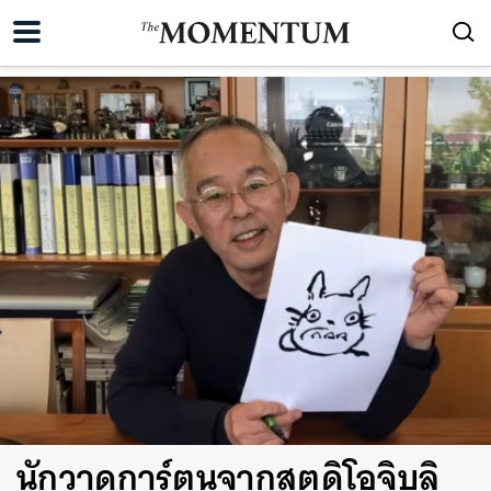
นักวาดการ์ตูนจากสตูดิโอจิบลิ