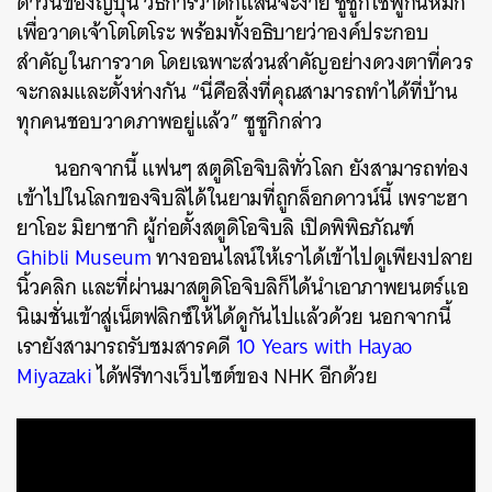
ดาวน์ของญี่ปุ่น วิธีการวาดก็แสนจะง่าย ซูซูกิใช้พู่กันหมึก
เพื่อวาดเจ้าโตโตโระ พร้อมทั้งอธิบายว่าองค์ประกอบ
สำคัญในการวาด
โดยเฉพาะส่วนสำคัญอย่างดวงตาที่ควร
จะกลมและตั้งห่างกัน
“
นี่คือสิ่งที่คุณสามารถทำได้ที่บ้าน
ทุกคนชอบวาดภาพอยู่แล้ว
”
ซูซูกิกล่าว
นอกจากนี้ แฟนๆ
สตูดิโอจิบลิทั่วโลก ยังสามารถท่อง
เข้าไปในโลกของจิบลิได้ในยามที่ถูกล็อกดาวน์นี้ เพราะฮา
ยาโอะ มิยาซากิ ผู้ก่อตั้งสตูดิโอจิบลิ เปิดพิพิธภัณฑ์
Ghibli Museum
ทางออนไลน์ให้เราได้เข้าไปดูเพียงปลาย
นิ้วคลิก และที่ผ่านมาสตูดิโอจิบลิก็ได้นำเอาภาพยนตร์แอ
นิเมชั่นเข้าสู่เน็ตฟลิกซ์ให้ได้ดูกันไปแล้วด้วย นอกจากนี้
เรายังสามารถรับชมสารคดี
10 Years with Hayao
Miyazaki
ได้ฟรีทางเว็บไซต์ของ NHK อีกด้วย