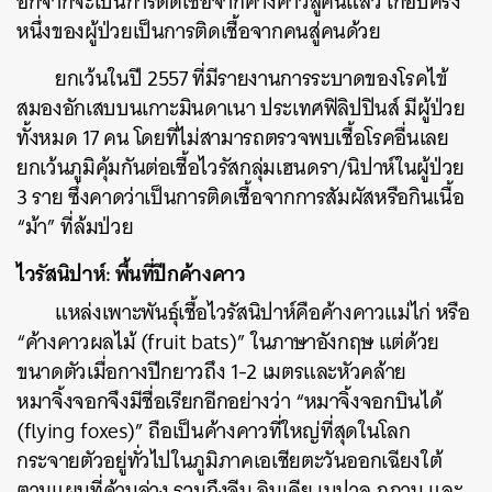
อกจากจะเป็นการติดเชื้อจากค้างคาวสู่คนแล้ว เกือบครึ่ง
หนึ่งของผู้ป่วยเป็นการติดเชื้อจากคนสู่คนด้วย
ยกเว้นในปี 2557 ที่มีรายงานการระบาดของโรคไข้
สมองอักเสบบนเกาะมินดาเนา ประเทศฟิลิปปินส์ มีผู้ป่วย
ทั้งหมด 17 คน โดยที่ไม่สามารถตรวจพบเชื้อโรคอื่นเลย
ยกเว้นภูมิคุ้มกันต่อเชื้อไวรัสกลุ่มเฮนดรา/นิปาห์ในผู้ป่วย
3 ราย ซึ่งคาดว่าเป็นการติดเชื้อจากการสัมผัสหรือกินเนื้อ
“ม้า” ที่ล้มป่วย
ไวรัสนิปาห์: พื้นที่ปีกค้างคาว
แหล่งเพาะพันธุ์เชื้อไวรัสนิปาห์คือค้างคาวแม่ไก่ หรือ
“ค้างคาวผลไม้ (fruit bats)” ในภาษาอังกฤษ แต่ด้วย
ขนาดตัวเมื่อกางปีกยาวถึง 1-2 เมตรและหัวคล้าย
หมาจิ้งจอกจึงมีชื่อเรียกอีกอย่างว่า “หมาจิ้งจอกบินได้
(flying foxes)” ถือเป็นค้างคาวที่ใหญ่ที่สุดในโลก
กระจายตัวอยู่ทั่วไปในภูมิภาคเอเชียตะวันออกเฉียงใต้
ตามแผนที่ด้านล่าง รวมถึงจีน อินเดีย เนปาล ภูฏาน และ