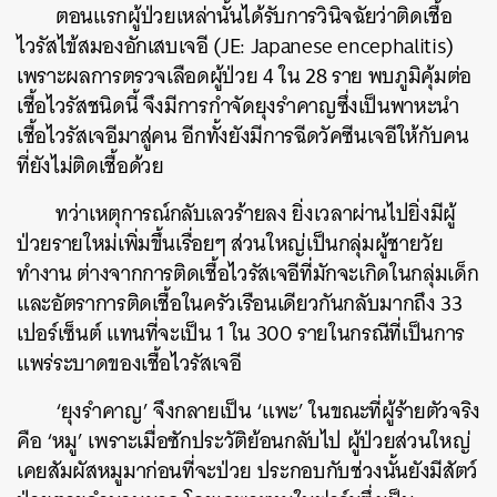
ตอนแรกผู้ป่วยเหล่านั้นได้รับการวินิจฉัยว่าติดเชื้อ
ไวรัสไข้สมองอักเสบ
เจอี (JE: Japanese encephalitis)
เพราะผลการตรวจเลือดผู้ป่วย 4 ใน 28 ราย พบภูมิคุ้มต่อ
เชื้อไวรัสชนิดนี้ จึงมีการกำจัดยุงรำคาญซึ่งเป็นพาหะนำ
เชื้อไวรัสเจอีมาสู่คน อีกทั้งยังมีการฉีดวัคซีนเจอีให้กับคน
ที่ยังไม่ติดเชื้อด้วย
ทว่าเหตุการณ์กลับเลวร้ายลง ยิ่งเวลาผ่านไปยิ่งมีผู้
ป่วยรายใหม่เพิ่มขึ้นเรื่อยๆ ส่วนใหญ่เป็นกลุ่มผู้ชายวัย
ทำงาน ต่างจากการติดเชื้อไวรัสเจอีที่มักจะเกิดในกลุ่มเด็ก
และอัตราการติดเชื้อในครัวเรือนเดียวกันกลับมากถึง 33
เปอร์เซ็นต์ แทนที่จะเป็น 1 ใน 300 รายในกรณีที่เป็นการ
แพร่ระบาดของเชื้อไวรัสเจอี
‘ยุงรำคาญ’ จึงกลายเป็น ‘แพะ’ ในขณะที่ผู้ร้ายตัวจริง
คือ ‘หมู’ เพราะเมื่อซักประวัติย้อนกลับไป ผู้ป่วยส่วนใหญ่
เคยสัมผัสหมูมาก่อนที่จะป่วย ประกอบกับ
ช่วงนั้นยังมีสัตว์