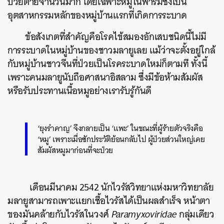
ป่วยตายจำนวนมาก โดยเฉพาะหมูในฟาร์มซึ่งเป็น
อุตสาหกรรมหลักของหมู่บ้านแรกที่เกิดการระบาด
ข้อสังเกตที่สำคัญคือโรคไข้สมองอักเสบชนิดนี้ไม่มี
การระบาดในหมู่บ้านของชาวมลายูเลย แม้ว่าจะตั้งอยู่ใกล้
กับหมู่บ้านชาวจีนที่ป่วยเป็นโรคระบาดใหม่ก็ตามที ทั้งนี้
เพราะคนมลายูนับถือศาสนาอิสลาม ซึ่งมีข้อห้ามสัมผัส
หรือรับประทานเนื้อหมูอย่างเรารับรู้กันดี
‘ยุงรำคาญ’ จึงกลายเป็น ‘แพะ’ ในขณะที่ผู้ร้ายตัวจริงคือ
‘หมู’ เพราะเมื่อซักประวัติย้อนกลับไป ผู้ป่วยส่วนใหญ่เคย
สัมผัสหมูมาก่อนที่จะป่วย
เดือนมีนาคม 2542 นักไวรัสวิทยาแห่งมหาวิทยาลัย
มลายูสามารถเพาะแยกเชื้อไวรัสได้เป็นผลสำเร็จ หน้าตา
ของมันคล้ายกับไวรัสในวงศ์
Paramyxoviridae
กลุ่มเดียว