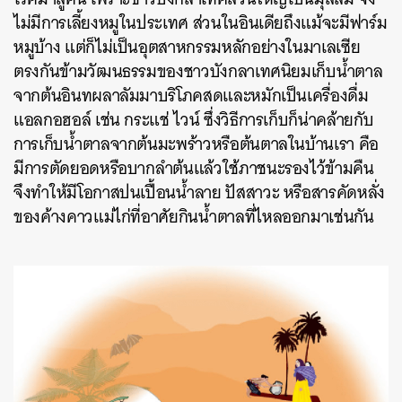
ไม่มีการเลี้ยงหมูในประเทศ ส่วนในอินเดียถึงแม้จะมีฟาร์ม
หมูบ้าง แต่ก็ไม่เป็นอุตสาหกรรมหลักอย่างในมาเลเซีย
ตรงกันข้ามวัฒนธรรมของชาวบังกลาเทศนิยมเก็บน้ำตาล
จากต้นอินทผลาลัมมาบริโภคสดและหมักเป็นเครื่องดื่ม
แอลกอฮอล์ เช่น กระแช่ ไวน์ ซึ่งวิธีการเก็บก็น่าคล้ายกับ
การเก็บน้ำตาลจากต้นมะพร้าวหรือต้นตาลในบ้านเรา คือ
มีการตัดยอดหรือบากลำต้นแล้วใช้ภาชนะรองไว้ข้ามคืน
จึงทำให้มีโอกาสปนเปื้อนน้ำลาย ปัสสาวะ หรือสารคัดหลั่ง
ของค้างคาวแม่ไก่ที่อาศัยกินน้ำตาลที่ไหลออกมาเช่นกัน