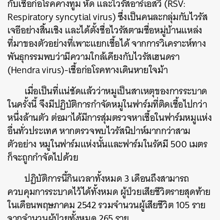
กับเชื้อก่อโรคคางทูม หัด และไวรัสอาร์เอสวี (RSV:
Respiratory syncytial virus) ซึ่งเป็นคนละกลุ่มกับไวรัส
เจอีอย่างสิ้นเชิง และได้ตั้งชื่อไวรัสตามชื่อหมู่บ้านแหล่ง
ที่มาของตัวอย่างที่เพาะแยกเชื้อได้ จากการวิเคราะห์ทาง
พันธุกรรมพบว่ามีความใกล้เคียงกับไวรัสเฮนดรา
(Hendra virus)-เชื้อก่อโรคทางเดินหายใจม้า
เมื่อเป็นที่แน่ชัดแล้วว่าหมูเป็นสาเหตุของการระบาด
ในครั้งนี้ จึงมีปฏิบัติการกำจัดหมูในฟาร์มที่ติดเชื้อไปกว่า
หนึ่งล้านตัว ต่อมาได้มีการสุ่มตรวจหาเชื้อในฟาร์มหมูแห่ง
อื่นทั่วประเทศ หากตรวจพบไวรัสนิปาห์มากกว่าสาม
ตัวอย่าง หมูในฟาร์มแห่งนั้นและฟาร์มในรัศมี 500 เมตร
ก็จะถูกกำจัดไปด้วย
ปฏิบัติการนี้กินเวลาทั้งหมด 3 เดือนถึงสามารถ
ควบคุมการระบาดไว้ได้ทั้งหมด ผู้ป่วยเสียชีวิตรายสุดท้าย
ในเดือนพฤษภาคม 2542 รวมจำนวนผู้เสียชีวิต 105 ราย
จากจำนวนผู้ป่วยทั้งหมด 265 ราย