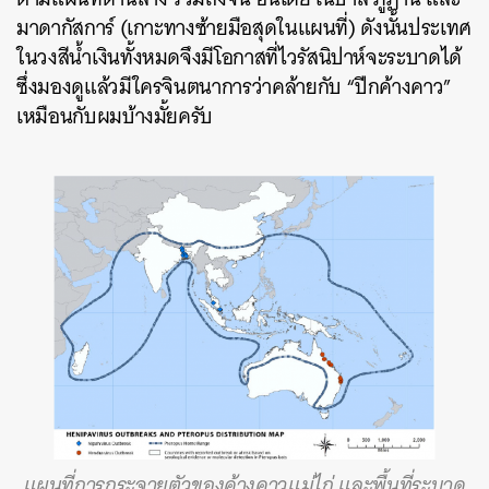
มาดากัสการ์ (เกาะทางซ้ายมือสุดในแผนที่) ดังนั้นประเทศ
ในวงสีน้ำเงินทั้งหมดจึงมีโอกาสที่ไวรัสนิปาห์จะระบาดได้
ซึ่งมองดูแล้วมีใครจินตนาการว่าคล้ายกับ “ปีกค้างคาว”
เหมือนกับผมบ้างมั้ยครับ
แผนที่การกระจายตัวของค้างคาวแม่ไก่ และพื้นที่ระบาด