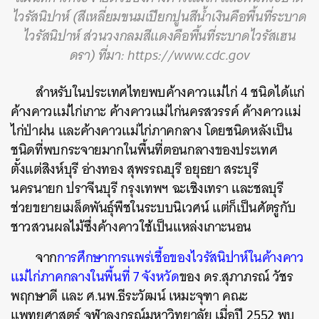
ไวรัสนิปาห์ (สีเหลี่ยมขนมเปียกปูนสีน้ำเงินคือพื้นที่ระบาด
ไวรัสนิปาห์ ส่วนวงกลมสีแดงคือพื้นที่ระบาดไวรัสเฮน
ดรา) ที่มา:
https://www.cdc.gov
สำหรับในประเทศไทยพบค้างคาวแม่ไก่ 4 ชนิดได้แก่
ค้างคาวแม่ไก่เกาะ ค้างคาวแม่ไก่นครสวรรค์ ค้างคาวแม่
ไก่ป่าฝน และค้างคาวแม่ไก่ภาคกลาง โดยชนิดหลังเป็น
ชนิดที่พบกระจายมากในพื้นที่ตอนกลางของประเทศ
ตั้งแต่สิงห์บุรี อ่างทอง สุพรรณบุรี อยุธยา สระบุรี
นครนายก ปราจีนบุรี กรุงเทพฯ ฉะเชิงเทรา และชลบุรี
ช่วยขยายเมล็ดพันธุ์พืชในระบบนิเวศน์ แต่ก็เป็นศัตรูกับ
ชาวสวนผลไม้ซึ่งค้างคาวใช้เป็นแหล่งเกาะนอน
จาก
การศึกษาการแพร่เชื้อของไวรัสนิปาห์ในค้างคาว
แม่ไก่ภาคกลางในพื้นที่ 7 จังหวัด
ของ ดร.สุภาภรณ์ วัชร
พฤกษาดี และ ศ.นพ.ธีระวัฒน์ เหมะจุฑา คณะ
แพทยศาสตร์ จุฬาลงกรณ์มหาวิทยาลัย เมื่อปี 2552 พบ