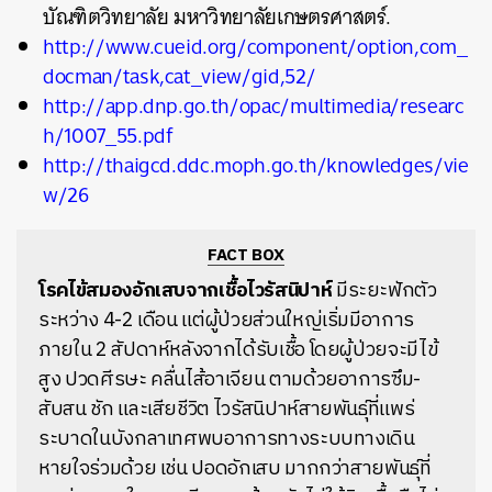
บัณฑิตวิทยาลัย มหาวิทยาลัยเกษตรศาสตร์.
http://www.cueid.org/component/option,com_
docman/task,cat_view/gid,
52/
http://app.dnp.go.th/opac/multimedia/researc
h/1007_55.pdf
http://thaigcd.ddc.moph.go.th/knowledges/vie
w/26
FACT BOX
โรคไข้สมองอักเสบจากเชื้อไวรัสนิปาห์
มี
ระยะฟักตัว
ระหว่าง 4-2 เดือน แต่ผู้ป่วยส่วนใหญ่เริ่มมีอาการ
ภายใน 2 สัปดาห์หลังจากได้รับเชื้อ โดยผู้ป่วยจะมีไข้
สูง ปวดศีรษะ คลื่นไส้อาเจียน ตามด้วยอาการซึม-
สับสน ชัก และเสียชีวิต ไวรัสนิปาห์สายพันธุ์ที่แพร่
ระบาดในบังกลาเทศพบอาการทางระบบทางเดิน
หายใจร่วมด้วย เช่น ปอดอักเสบ มากกว่าสายพันธุ์ที่