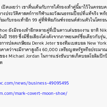
เปิดเผยว่า เขาตื่นเต้นกับการได้รองเท้าคู่นี้มาไว้ในคร
์ทางประวัติศาสตร์การกีฬาและวัฒนธรรมป๊อปที่แท้จริง พร
มกับรองเท้าอีก 99 คู่ที่พิพิธภัณฑ์รถยนต์ส่วนตัวในโตรอ
e ยังมีรองเท้าอีกหลายคู่ที่เป็นดาวเด่นของงาน อาทิ Ni
ในปี 1989 ซึ่งมีชื่อเสียงโด่งดังจากภาพยนตร์ชื่อเดียวกับรุ่
ลึกถึงการปลดเกษียณ Derek Jeter ของทีมเบสบอล New York 
น โดยคาดว่าจะมีราคาสูงถึง 60,000 เหรียญสหรัฐหรือประมาณ
นของ Michael Jordan ในการแข่งขันบาสเก็ตบอลโอลิมปิกปี
าท
นหา
bc.com/news/business-49095495
SHARE
TWEET
LINE
EMAIL
um.com/mark-covert-moon-shoe/