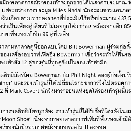
ูลมีการคาดการณ์ว่ารองเท้าจะถูกขายได้ในราคาประมาณ 
ท แต่ระหว่างการประมูล Miles Nadal นักสะสมชาวแคนาดาก
เงินเกือบสามเท่าของราคาที่ประเมินไว้หรือประมาณ 437,5
าดว่าเป็นเพียงคู่เดียวที่ไม่เคยถูกใส่มาก่อน พร้อมจ่ายอีก
เพื่อรองเท้าอีก 99 คู่ที่เหลือ
ราคามหาศาลคู่นี้ออกแบบโดย Bill Bowerman ผู้ร่วมก่อตั้
งเครื่องอบวาฟเฟิลซึ่ง Bowerman เชื่อว่าจะทำให้พื้นร
งเท้าทั้ง 12 คู่ของรุ่นนี้ทุกคู่จึงเป็นรองเท้าทำมือ
ิทธิบัตรโดย Bowerman กับ Phil Night สองผู้ก่อตั้งบริษ
iner’ และรองเท้ารุ่นนี้ได้เปลี่ยนโลกของการวิ่งไปตลอดก
2 ที่ Mark Covert นักวิ่งมาราธอนแห่งยุคใส่รองเท้ารุ่นนี้แ
ับการจดสิทธิบัตรถูกต้อง รองเท้ารุ่นนี้ได้รับชื่อที่โด่งดัง
‘Moon Shoe’ เนื่องจากรอยเตาอบวาฟเฟิลที่พื้นรองเท้ามีล
ทร์ของนักบินอวกาศหลังจากอพอลโล 11 ลงจอด