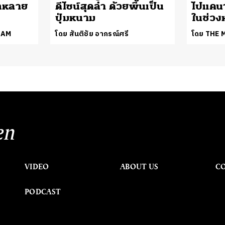
กหลาย
ดีไซน์สุดล้ำ ด้วยพื้นเป็น
ไปแคน
ปุ่มหนาม
ในช่วง
EAM
โดย สันติชัย อาภรณ์ศรี
โดย THE
en
VIDEO
ABOUT US
C
PODCAST