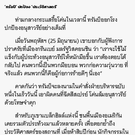
‘ทรัมป์’ ปกป้อง ‘ประวัติศาสตร์’
ท่ามกลางกระแสรื้อโค่นในเวลานี้
ทรัมป์ออกโรง
ปกป้องอนุสาวรีย์อย่างเต็มที่
เมื่อวันพฤหัสฯ
(25
มิถุนายน
)
เขาบอกกับผู้ฟังการ
ปราศรัยที่เมืองกรีนเบย์
มลรัฐวิสคอนซิน
ว่า
“
เราจะใช้ไม้
แข็งกับผู้ประท้วงอนุสาวรีย์ให้หนักมือขึ้น
เราต้องตอบโต้
กลับไป
คนพวกนี้เป็นพวกมือบอน
พวกก่อความวุ่นวาย
ที่
จริงแล้ว
คนพวกนี้ก็คือผู้ก่อการร้ายดีๆ
นี่เอง
”
คาดกันว่า
ทรัมป์จะลงนามในคำสั่งฝ่ายบริหารฉบับ
หนึ่งในเร็ววันนี้
เอาผิดคนที่ฉีดสีสเปรย์
โค่นล้มอนุสาวรีย์
ด้วยโทษจำคุก
สำหรับภูเขาแบล็กฮิลล์แห่งนี้
ชนพื้นเมืองอเมริกัน
เคยรวมตัวประท้วงมาแล้วหลายครั้ง
เพื่อตอกย้ำถึง
ประวัติศาสตร์ของสถานที่
เมื่อห้าสิบปีก่อน
นักกิจกรรมใน