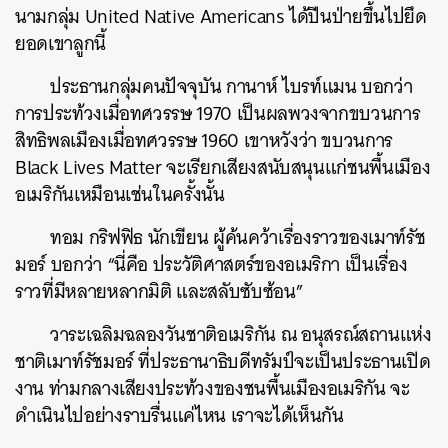
นามกลุ่ม
United Native Americans
ได้ปีนป่ายขึ้นไปยึด
ยอดเขาลูกนี้
ประธานกลุ่มคนปัจจุบัน
กานาห์
ไบรท์แมน
บอกว่า
การประท้วงเมื่อทศวรรษ
1970
เป็นผลพวงจากขบวนการ
สิทธิพลเมืองเมื่อทศวรรษ
1960
เขาหวังว่า
ขบวนการ
Black Lives Matter
จะเรียกเสียงสนับสนุนแก่ชนพื้นเมือง
อเมริกันเหมือนเช่นในครั้งนั้น
ทอม
กริฟฟิธ
นักเขียน
ผู้ค้นคว้าเรื่องราวของเมาท์รัช
มอร์
บอกว่า
“
นี่คือ
ประวัติศาสตร์ของอเมริกา
เป็นเรื่อง
ราวที่มีหลายหลากมิติ
และสลับซับซ้อน
”
วาระเฉลิมฉลองวันชาติอเมริกัน
ณ
อนุสรณ์สถานแห่ง
ชาติเมาท์รัชมอร์
ที่ประธานาธิบดีทรัมป์จะเป็นประธานเปิด
งาน
ท่ามกลางเสียงประท้วงของชนพื้นเมืองอเมริกัน
จะ
ดำเนินไปอย่างราบรื่นแค่ไหน
เราจะได้เห็นกัน