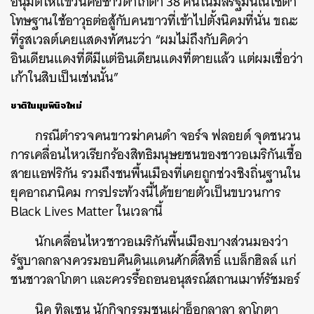
อนุมัติให้แขวนคอชาวดาโกตา
38
คนในมลรัฐมินเนโซตา
โทษฐานใช้อาวุธต่อสู้กับคนขาวที่เข้าไปตั้งนิคมที่นั่น
ขณะ
ที่รูสเวลต์เคยแสดงทัศนะว่า
“
ผมไม่ถึงกับคิดว่า
อินเดียนแดงที่ดีมีแต่อินเดียนแดงที่ตายแล้ว
แต่ผมเชื่อว่า
เก้าในสิบเป็นเช่นนั้น
”
ชาติในมุมพินิจใหม่
ค้นหา
SHARE
TWEET
LINE
EMAIL
กรณีตำรวจคนขาวฆ่าคนดำ
จอร์จ
ฟลอยด์
จุดชนวน
การเคลื่อนไหวเรียกร้องสิทธิมนุษยชนของชาวอเมริกันเชื้อ
สายแอฟริกัน
รวมถึงชนพื้นเมืองที่เคยถูกช่วงชิงถิ่นฐานใน
ยุคอาณานิคม
การประท้วงนี้ได้ขยายตัวเป็นขบวนการ
Black Lives Matter
ในเวลานี้
นักเคลื่อนไหวชาวอเมริกันพื้นเมืองบางส่วนมองว่า
รัฐบาลกลางควรมอบคืนดินแดนศักดิ์สิทธิ์
แบล็กฮิลล์
แก่
ชนชาวลาโกตา
และควรรื้อถอนอนุสรณ์สถานเมาท์รัชมอร์
นิค
ทิลเซน
นักกิจกรรมชนเผ่าอ็อกลาลา
ลาโกตา