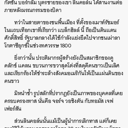
กัตซัน
บอร์กลัม
บุตรชายของเขา
ลินคอล์น
ได้สานงานต่อ
ภายหลังมรณกรรมของบิดา
ทว่าในสายตาของชนพื้นเมือง
ที่ตั้งของเมาท์รัชมอร์
ในแถบเทือกเขาที่เรียกว่า
แบล็กฮิลล์
นี้
ถือเป็นดินแดน
ศักดิ์สิทธิ์
รัฐบาลกลางได้ใช้กำลังแย่งยึดไปจากชนเผ่าลา
โกตาซีอุกซ์ในช่วงทศวรรษ
1800
ยิ่งกว่านั้น
ประติมากรผู้สร้างยังเป็นสมาชิกของคู
คลักซ์
แคลน
ขบวนการขวาสุดโต่งที่สดุดีคนขาวเป็นเลิศ
และเรียกร้องให้ชำระล้างสังคมอเมริกันให้เป็นแผ่นดินของ
คนขาว
มิหนำซ้ำ
รูปสลักที่ปรากฏยังเป็นภาพของบุคคลที่เคย
ครอบครองทาส
นั่นคือ
จอร์จ
วอชิงตัน
กับทอมัส
เจฟ
เฟอร์สัน
ส่วนลินคอล์นนั้นแม้เป็นผู้นำการเลิกทาส
แต่ก็เคย