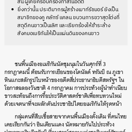
สัน
ผู้เคยครอบครองทาสในอดีต
ยิ่งกว่านั้น
ประติมากรผู้สร้างเมาท์รัชมอร์
ยังเป็น
สมาชิกของคู
คลักซ์
แคลน
ขบวนการขวาสุดโต่งที่
สดุดีคนขาวเป็นเลิศ
และเรียกร้องให้ชำระล้าง
สังคมอเมริกันให้เป็นแผ่นดินของคนขาว
ชนพื้นเมืองอเมริกันนัดชุมนุมในวันศุกร์ที่
3
กรกฎาคมนี้
ต้อนรับการเยือนของโดนัลด์
ทรัมป์
ณ
ภูเขา
หินแกะสลักรูปใบหน้าของอดีตสี่ประธานาธิบดีสหรัฐฯ
ใน
โอกาสฉลองวันชาติ
4
กรกฎาคม
การประท้วงผู้นำทำเนียบ
ขาวสะท้อนถึงการรื้อประวัติศาสตร์ชาติเพื่อทบทวนใหม่
ด้วยเจตนาที่จะผลักดันประชาธิปไตยอเมริกันให้รุดหน้า
กลุ่มคนที่สืบเชื้อสายจากคนพื้นเมืองดั้งเดิม
ที่คนไทย
เคยเรียกกันว่า
อินเดียนแดง
นัดหมายกันไปประท้วง