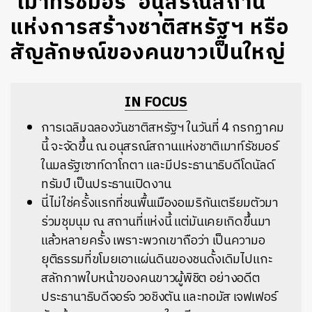
‘เมาท์รัชมอร์’ อนุสรณ์สถาน
แห่งการสร้างชาติสหรัฐฯ หรือ
สัญลักษณ์ของคนขาวเป็นใหญ่
IN FOCUS
การเฉลิมฉลองวันชาติสหรัฐฯ
ในวันที่
4
กรกฏาคม
นี้
จะจัดขึ้น
ณ
อนุสรณ์สถานแห่งชาติเมาท์รัชมอร์
ในมลรัฐเซาท์ดาโกตา
และมีประธานาธิบดีโดนัลด์
ทรัมป์
เป็นประธานเปิดงาน
นี่ไม่ใช่ครั้งแรกที่ชนพื้นเมืองอเมริกันเตรียมตัวมา
ร่วมชุมนุม
ณ
สถานที่แห่งนี้
แต่มันเคยเกิดขึ้นมา
แล้วหลายครั้ง
เพราะพวกเขาถือว่า
เป็นความอ
ยุติธรรมที่ขโมยเอาแผ่นดินของชนดั้งเดิมไปแกะ
สลักภาพใบหน้าของคนขาวผู้พิชิต
อย่างอดีต
ประธานาธิบดีจอร์จ
วอชิงตัน
และทอมัส
เจฟเฟอร์