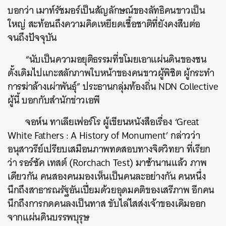
บอกว่า
เมาท์รัชมอร์เป็นสัญลักษณ์ของลัทธิคนขาวเป็น
ใหญ่
สะท้อนถึงความคิดเหยียดเชื้อชาติที่ยังคงสืบต่อ
จนถึงปัจจุบัน
“
นับเป็นความอยุติธรรมที่ขโมยเอาแผ่นดินของชน
ดั้งเดิมไปแกะสลักภาพใบหน้าของคนขาวผู้พิชิต
ผู้กระทำ
การฆ่าล้างเผ่าพันธุ์
”
ประธานกลุ่มท้องถิ่น
NDN Collective
ผู้นี้
บอกกับสำนักข่าวเอพี
จอห์น
ทาเลียเฟอร์โร
ผู้เขียนหนังสือเรื่อง
‘Great
White Fathers : A History of Monument’
กล่าวว่า
อนุสาวรีย์เปรียบเสมือนภาพทดสอบทางจิตวิทยา
ที่เรียก
ว่า
รอร์ซัค
เทสต์
(Rorchach Test)
มาช้านานแล้ว
ภาพ
เดียวกัน
คนสองคนมองเห็นเป็นคนละอย่างกัน
คนหนึ่ง
นึกถึงสาธารณรัฐอันเปี่ยมด้วยอุดมคติของเสรีภาพ
อีกคน
นึกถึงการกดคนลงเป็นทาส
ขับไล่ไสส่งเจ้าของเดิมออก
จากแผ่นดินบรรพบุรุษ