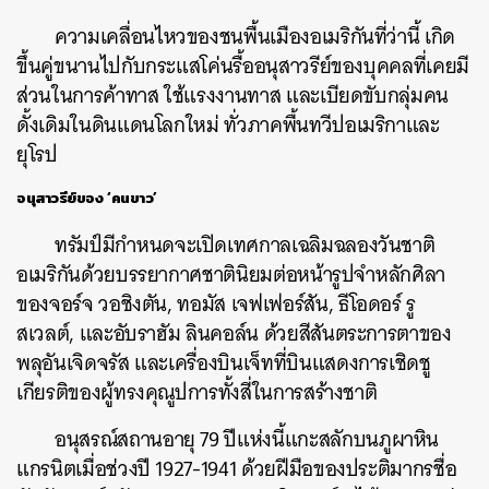
ความเคลื่อนไหวของชนพื้นเมืองอเมริกันที่ว่านี้
เกิด
ขึ้นคู่ขนานไปกับกระแสโค่นรื้ออนุสาวรีย์ของบุคคลที่เคยมี
ส่วนในการค้าทาส
ใช้แรงงานทาส
และเบียดขับกลุ่มคน
ดั้งเดิมในดินแดนโลกใหม่
ทั่วภาคพื้นทวีปอเมริกาและ
ยุโรป
อนุสาวรีย์ของ ‘คนขาว’
ทรัมป์มีกำหนดจะเปิดเทศกาลเฉลิมฉลองวันชาติ
อเมริกันด้วยบรรยากาศชาตินิยมต่อหน้ารูปจำหลักศิลา
ของจอร์จ
วอชิงตัน
,
ทอมัส
เจฟเฟอร์สัน
,
ธีโอดอร์
รู
สเวลต์
,
และอับราฮัม
ลินคอล์น
ด้วยสีสันตระการตาของ
พลุอันเจิดจรัส
และเครื่องบินเจ็ทที่บินแสดงการเชิดชู
เกียรติของผู้ทรงคุณูปการทั้งสี่ในการสร้างชาติ
อนุสรณ์สถานอายุ
79
ปีแห่งนี้แกะสลักบนภูผาหิน
แกรนิตเมื่อช่วงปี
1927-1941
ด้วยฝีมือของประติมากรชื่อ