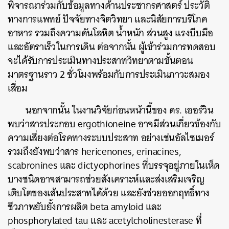
พิจารณาร่วมกับข้อมูลทางด้านประชากรศาสตร์ ประวัติ
ทางการแพทย์ ปัจจัยทางจิตวิทยา และนิสัยการบริโภค
อาหาร รวมถึงความดันโลหิต น้ำหนัก ส่วนสูง แรงบีบมือ
และอัตราเร็วในการเดิน ต่อจากนั้น ผู้เข้าร่วมการทดสอบ
จะได้รับการประเมินทางประสาทวิทยาตามขั้นตอน
มาตรฐานราว 2 ชั่วโมงพร้อมกับการประเมินภาวะสมอง
เสื่อม
นอกจากนั้น ในงานวิจัยก่อนหน้านี้ของ ดร. เออร์วิน
พบว่าสารประกอบ ergothioneine อาจมีส่วนเกี่ยวข้องกับ
ความเสี่ยงต่อโรคทางระบบประสาท อย่างเช่นอัลไซเมอร์
รวมถึงยังพบว่าสาร hericenones, erinacines,
scabronines และ dictyophorines ที่บรรจุอยู่ภายในเห็ด
บางชนิดอาจสามารถช่วยสังเคราะห์และส่งเสริมเจริญ
ค้นหา
เติบโตของเส้นประสาทได้ด้วย และยังช่วยออกฤทธิ์ทาง
SHARE
TWEET
LINE
EMAIL
ชีวภาพยับยั้งการผลิต beta amyloid และ
phosphorylated tau และ acetylcholinesterase ที่