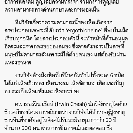
อาการหลงลืม สูญเสียความทรงจำ รวมถึงการสูญเสีย
ความสามารถทางด้านภาษาและการมองเห็น
ทีมวิจัยเชื่อว่าความสามารถนี้ของเห็ดเกิดจาก
สารประกอบเฉพาะที่เรียกว่า ‘ergothioneine’ ที่พบในเห็ด
เกือบทุกชนิด โดยสารประกอบตัวนี้ จะทำหน้าที่ต้านอนุมูล
อิสระและการถดถอยของสมอง ซึ่งสารดังกล่าวเป็นสารที่
มนุษย์ไม่สามารถสังเคราะห์ได้ด้วยตนเอง แต่ต้องรับผ่าน
แหล่งอาหาร
งานวิจัยอ้างถึงเห็ดที่บริโภคกันทั่วไปทั้งหมด 6 ชนิด
ได้แก่ เห็ดเข็มทอง เห็ดนางรม เห็ดชิตาเกะ เห็ดแชมปิญ
อง รวมถึงเห็ดแห้งและเห็ดกระป๋อง
ดร. เออร์วิน เชียห์ (Irwin Cheah) นักวิจัยอาวุโสด้าน
ชีวเคมีของโครงการอธิบายว่า งานวิจัยได้สำรวจผู้สูงอายุ
ชาวจีนที่อาศัยอยู่ในสิงคโปร์และมีอายุมากกว่า 60 ปี
จำนวน 600 คน ผ่านการสัมภาษณ์และทดสอบ ซึ่ง