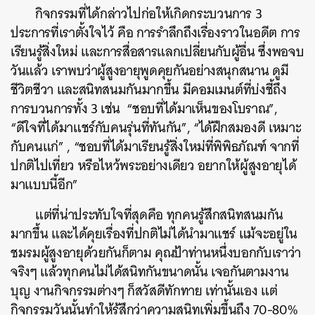
กิจกรรมที่ได้กล่าวไปก่อให้เกิดกระบวนการ 3
ประการที่เราตั้งใจไว้ คือ การรำลึกถึงเรื่องราวในอดีต การ
เรียนรู้สิ่งใหม่ และการสื่อสารแลกเปลี่ยนกับผู้อื่น ซึ่งพอจบ
วันแล้ว เราพบว่าผู้สูงอายุพูดคุยกันอย่างสนุกสนาน ดูมี
ชีวิตชีวา และสนิทสนมกันมากขึ้น มีคอมเมนต์ที่บ่งชี้ถึง
การบวนการทั้ง 3 เช่น “ชอบที่ได้มาเห็นของโบราณ”,
“ดีใจที่ได้มาแชร์กับคนรุ่นที่ทันกัน”, “ได้ฝึกสมองดี เหมาะ
กับคนแก่” , “ชอบที่ได้มาเรียนรู้สิ่งใหม่ที่พิพิธภัณฑ์ จากที่
ปกติไปเที่ยว หรือไหว้พระอย่างเดียว อยากให้ผู้สูงอายุได้
มาแบบนี้อีก”
แต่ที่น่าประทับใจที่สุดคือ ทุกคนรู้สึกสนิทสนมกัน
มากขึ้น และได้คุยเรื่องที่ปกติไม่ได้นำมาแชร์ แม้จะอยู่ใน
ชมรมผู้สูงอายุด้วยกันก็ตาม คุณป้าท่านหนึ่งบอกกับเราว่า
จริงๆ แล้วทุกคนไม่ได้สนิทกันขนาดนั้น เจอกันตามงาน
บุญ งานกิจกรรมต่างๆ ก็สวัสดีทักทาย เท่านั้นเอง แต่
กิจกรรมวันนั้นทำให้รู้สึกว่าความสนิทเพิ่มขึ้นถึง 70-80%