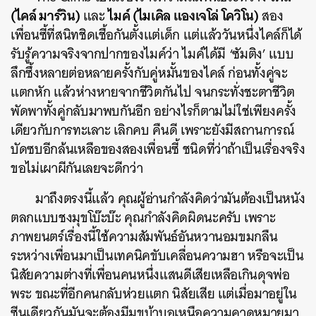
(ไคล์ มาร์วิน)
ไมค์ (ไมเคิล แองเจโล่ โควิโน)
และ
สอง
เพื่อนซี้ที่สนิทชิดเชื้อกันตั้งแต่เด็ก แต่แล้ววันหนึ่งไคล์ก็ได้
รับรู้ความจริงจากปากของไมค์ว่า ไมค์ได้มี ‘ซัมติง’ แบบ
ลึกซึ้งหลายต่อหลายครั้งกับคู่หมั้นของไคล์ ก่อนทั้งคู่จะ
แตกหัก แล้วห่างหายจากชีวิตกันไป จนกระทั่งชะตาชีวิต
พัดพาทั้งคู่กลับมาพบกันอีก อย่างไรก็ตามไม่ใช่เพียงครั้ง
เดียวกับการทะเลาะ เลิกคบ คืนดี เพราะยังมีสถานการณ์
บัดซบอีกล้นเหลือของสองเพื่อนซี้ ชนิดที่ว่าถ้าเป็นเรื่องจริง
ขอไม่เผาผีกันเลยจะดีกว่า
มาถึงตรงนี้แล้ว คุณผู้อ่านกำลังคิดว่ามันต้องเป็นหนัง
ตลกแบบชงมุขโบ๊ะบ๊ะ คุณกำลังคิดผิดนะครับ เพราะ
ภาพยนตร์เรื่องนี้ใช้ความสัมพันธ์อันหวานอมขมกลืน
ระหว่างเพื่อนมาเป็นเทคนิคขับเคลื่อนความฮา หรือจะเป็น
นิสัยความต่างที่เพื่อนคนหนึ่งแสนดีเสียเหลือเกินดุจพ่อ
พระ ขณะที่อีกคนกลับห่วยแตก นิสัยเสีย แต่เมื่อมาอยู่ใน
ซีนเดียวกันมันจะต้องมีมุขบ้าบอเหนือความคาดหมายมา