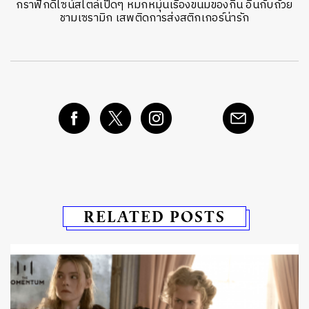
กราฟิกดีไซน์สไตล์เป็ดๆ หมกหมุ่นเรื่องขนมของกิน อินกับถ้วย
ชามเซรามิก เสพติดการส่งสติกเกอร์น่ารัก
RELATED POSTS