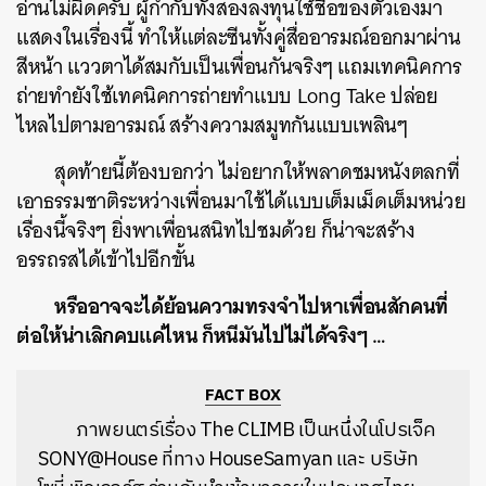
อ่านไม่ผิดครับ ผู้กำกับทั้งสองลงทุนใช้ชื่อของตัวเองมา
แสดงในเรื่องนี้ ทำให้แต่ละซีนทั้งคู่สื่ออารมณ์ออกมาผ่าน
สีหน้า แววตาได้สมกับเป็นเพื่อนกันจริงๆ แถมเทคนิคการ
ถ่ายทำยังใช้เทคนิคการถ่ายทำแบบ Long Take ปล่อย
ไหลไปตามอารมณ์ สร้างความสมูทกันแบบเพลินๆ
สุดท้ายนี้ต้องบอกว่า ไม่อยากให้พลาดชมหนังตลกที่
เอาธรรมชาติระหว่างเพื่อนมาใช้ได้แบบเต็มเม็ดเต็มหน่วย
เรื่องนี้จริงๆ ยิ่งพาเพื่อนสนิทไปชมด้วย ก็น่าจะสร้าง
อรรถรสได้เข้าไปอีกขั้น
หรืออาจจะได้ย้อนความทรงจำไปหาเพื่อนสักคนที่
ต่อให้น่าเลิกคบแค่ไหน ก็หนีมันไปไม่ได้จริงๆ …
FACT BOX
ภาพยนตร์เรื่อง The CLIMB เป็นหนึ่งในโปรเจ็ค
SONY@House ที่ทาง HouseSamyan และ บริษัท