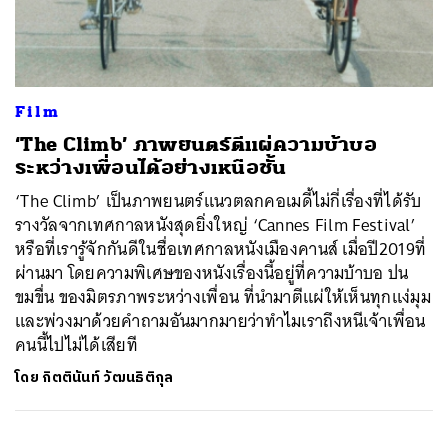
ค้นหา
Film
SHARE
TWEET
LINE
EMAIL
‘The Climb’ ภาพยนตร์ตีแผ่ความบ้าบอ
ระหว่างเพื่อนได้อย่างเหนือชั้น
‘The Climb’ เป็นภาพยนตร์แนวตลกคอเมดี้ไม่กี่เรื่องที่ได้รับ
รางวัลจากเทศกาลหนังสุดยิ่งใหญ่ ‘Cannes Film Festival’
หรือที่เรารู้จักกันดีในชื่อเทศกาลหนังเมืองคานส์ เมื่อปี2019ที่
ผ่านมา โดยความพิเศษของหนังเรื่องนี้อยู่ที่ความบ้าบอ ปน
ขมขื่น ของมิตรภาพระหว่างเพื่อน ที่นำมาตีแผ่ให้เห็นทุกแง่มุม
และพ่วงมาด้วยคำถามอันมากมายว่าทำไมเราถึงหนีเจ้าเพื่อน
คนนี้ไปไม่ได้เสียที
โดย
กิตตินันท์ วัฒนธิติกุล