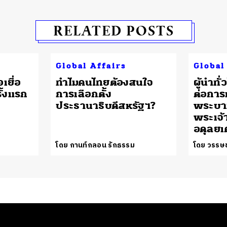
RELATED POSTS
Global Affairs
Global
เยื่อ
ทำไมคนไทยต้องสนใจ
ผู้นำทั
ั้งแรก
การเลือกตั้ง
ต่อกา
ประธานาธิบดีสหรัฐฯ?
พระบา
พระเจ้า
อดุลยเ
โดย กานท์กลอน รักธรรม
โดย วรรษช