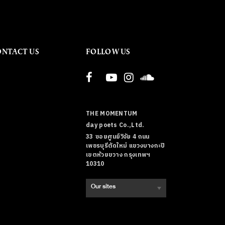
ONTACT US
FOLLOW US
THE MOMENTUM
day poets Co.,Ltd.
33 ซอยศูนย์วิจัย 4 ถนน
เพชรบุรีตัดใหม่ แขวงบางกะปิ
เขตห้วยขวาง กรุงเทพฯ
10310