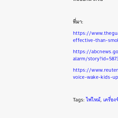
ที่มา:
https://www.thegu
effective-than-smo
https://abcnews.g
alarm/story?id=587
https://www.reuter
voice-wake-kids-u
Tags:
ไฟไหม้
,
เครื่อง