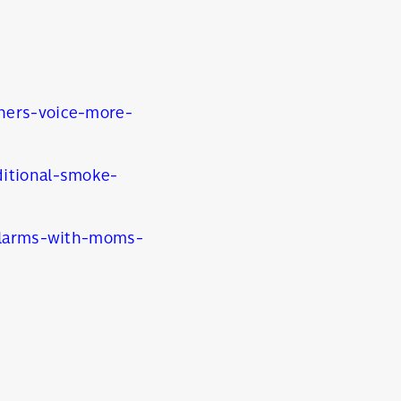
hers-voice-more-
itional-smoke-
-alarms-with-moms-