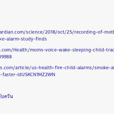
SHARE
TWEET
LINE
EMAIL
ardian.com/science/2018/oct/25/recording-of-mot
ke-alarm-study-finds
o.com/Health/moms-voice-wake-sleeping-child-trad
39988
s.com/article/us-health-fire-child-alarms/smoke
p-faster-idUSKCN1MZ2WN
จับควัน