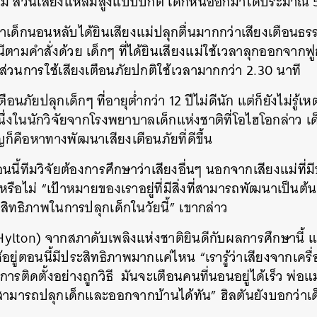
งแม่ ส่วนเสียงแหลมสูงแบบปกติ เด็กหนีออกมาได้ประมาณ 5
าเด็กนอนหลับได้ยินเสียงแม่ปลุกตื่นมากกว่าเสียงเตือนธร
ามคำสั่งด้วย เด็กๆ ที่ได้ยินเสียงแม่ใช้เวลาลุกออกจากฟูก 
 ส่วนการใช้เสียงเตือนภัยปกติใช้เวลามากกว่า 2.30 นาที
ตือนภัยปลุกเด็กๆ ที่อายุต่ำกว่า 12 ปีไม่ดีนัก แต่ก็ยังไม่รู
ึ่งในนักวิจัยจากโรงพยาบาลเด็กแห่งชาติที่โอไฮโอกล่าว เด็
ัญก็คือหาทางพัฒนาเสียงเตือนภัยที่ดีขึ้น
อนนี้ทีมวิจัยต้องการศึกษาว่าเสียงอื่นๆ นอกจากเสียงแม่ที
หรือไม่ “เป้าหมายของเราอยู่ที่มีสิ่งที่สามารถพัฒนาเป็นต
สิทธิภาพในการปลุกเด็กในวัยนี้” เขากล่าว
k Hylton) จากสภาดับเพลิงแห่งชาติยินดีกับผลการศึกษานี้
ช้อยู่ตอนนี้มีประสิทธิภาพมากแค่ไหน “เรารู้ว่าเสียงจากเครื
การติดตั้งอย่างถูกวิธี มันจะเตือนคนที่นอนอยู่ได้เร็ว พ่อแม่
ามารถปลุกเด็กและออกจากบ้านได้ทัน” ฮิลตันยังบอกว่าเ
นหา