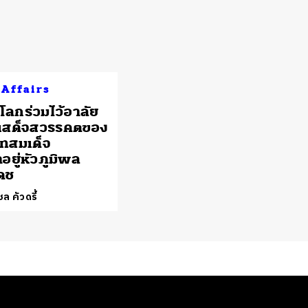
 Affairs
่วโลกร่วมไว้อาลัย
รเสด็จสวรรคตของ
ทสมเด็จ
อยู่หัวภูมิพล
ดช
ล คัวดรี้